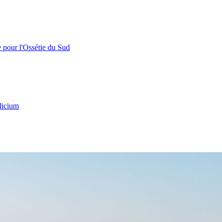
e pour l'Ossétie du Sud
licium