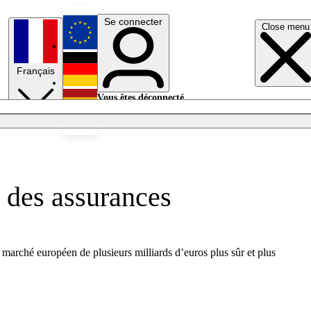
Se connecter
Close menu
English
Français
Deutsch
Vous êtes déconnecté.
Se connecter
Español
Lumières éteintes
r des assurances
 marché européen de plusieurs milliards d’euros plus sûr et plus