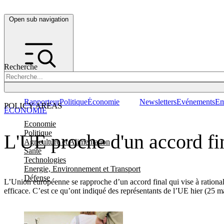
Open sub navigation
Recherche
Rapporteur
Politique
Économie
Newsletters
Evénements
Em
POLICY AREAS
ÉCONOMIE
Economie
Politique
L'UE proche d'un accord fin
Agriculture et Alimentation
Santé
Technologies
Energie, Environnement et Transport
Défense
L’Union européenne se rapproche d’un accord final qui vise à rationali
efficace. C’est ce qu’ont indiqué des représentants de l’UE hier (25 m