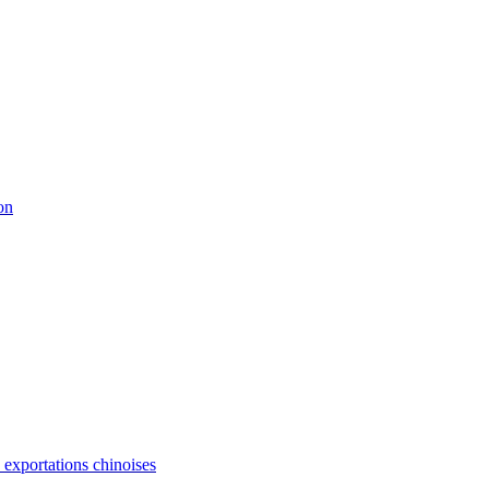
on
s exportations chinoises