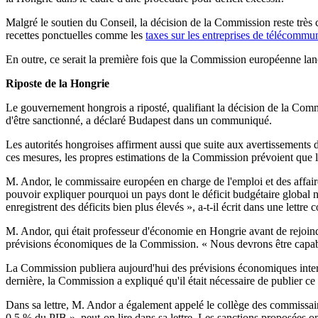
Malgré le soutien du Conseil, la décision de la Commission reste trè
recettes ponctuelles comme les
taxes sur les entreprises de télécommu
En outre, ce serait la première fois que la Commission européenne lance
Riposte de la Hongrie
Le gouvernement hongrois a riposté, qualifiant la décision de la Commi
d'être sanctionné, a déclaré Budapest dans un communiqué.
Les autorités hongroises affirment aussi que suite aux avertissement
ces mesures, les propres estimations de la Commission prévoient que le
M. Andor, le commissaire européen en charge de l'emploi et des affair
pouvoir expliquer pourquoi un pays dont le déficit budgétaire global 
enregistrent des déficits bien plus élevés », a-t-il écrit dans une let
M. Andor, qui était professeur d'économie en Hongrie avant de rejoind
prévisions économiques de la Commission. « Nous devrons être capables
La Commission publiera aujourd'hui des prévisions économiques interm
dernière, la Commission a expliqué qu'il était nécessaire de publier c
Dans sa lettre, M. Andor a également appelé le collège des commissaire
0,5 % du PIB », peut-on lire dans sa lettre. Les sanctions proposées o