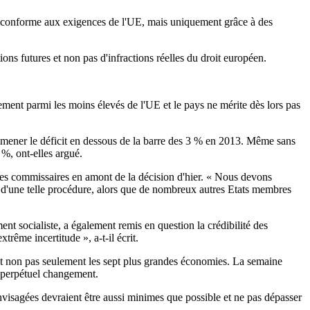
st conforme aux exigences de l'UE, mais uniquement grâce à des
ons futures et non pas d'infractions réelles du droit européen.
ement parmi les moins élevés de l'UE et le pays ne mérite dès lors pas
amener le déficit en dessous de la barre des 3 % en 2013. Même sans
 %, ont-elles argué.
des commissaires en amont de la décision d'hier. « Nous devons
e d'une telle procédure, alors que de nombreux autres Etats membres
 socialiste, a également remis en question la crédibilité des
ême incertitude », a-t-il écrit.
et non pas seulement les sept plus grandes économies. La semaine
n perpétuel changement.
nvisagées devraient être aussi minimes que possible et ne pas dépasser