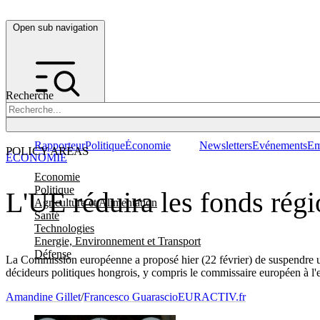
Open sub navigation
Recherche
Rapporteur
Politique
Économie
Newsletters
Evénements
Em
POLICY AREAS
ÉCONOMIE
Economie
Politique
L'UE réduira les fonds régi
Agriculture et Alimentation
Santé
Technologies
Energie, Environnement et Transport
Défense
La Commission européenne a proposé hier (22 février) de suspendre un t
décideurs politiques hongrois, y compris le commissaire européen à l'emp
Amandine Gillet
/
Francesco Guarascio
EURACTIV.fr