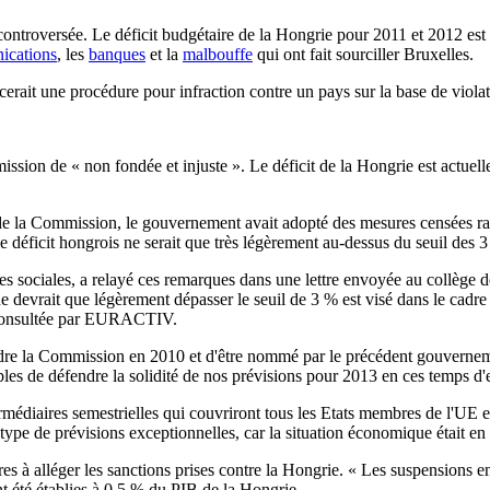
s controversée. Le déficit budgétaire de la Hongrie pour 2011 et 2012 e
nications
, les
banques
et la
malbouffe
qui ont fait sourciller Bruxelles.
rait une procédure pour infraction contre un pays sur la base de violati
ssion de « non fondée et injuste ». Le déficit de la Hongrie est actuell
s de la Commission, le gouvernement avait adopté des mesures censées r
 déficit hongrois ne serait que très légèrement au-dessus du seuil des 3
es sociales, a relayé ces remarques dans une lettre envoyée au collège 
ne devrait que légèrement dépasser le seuil de 3 % est visé dans le cadr
tre consultée par EURACTIV.
re la Commission en 2010 et d'être nommé par le précédent gouvernement
 de défendre la solidité de nos prévisions pour 2013 en ces temps d'extr
édiaires semestrielles qui couvriront tous les Etats membres de l'UE 
e type de prévisions exceptionnelles, car la situation économique était e
s à alléger les sanctions prises contre la Hongrie. « Les suspensions e
nt été établies à 0,5 % du PIB de la Hongrie.