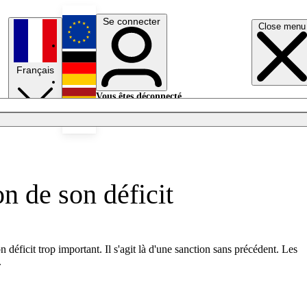
Se connecter
Close menu
English
Français
Deutsch
Vous êtes déconnecté.
Se connecter
Español
Lumières éteintes
n de son déficit
éficit trop important. Il s'agit là d'une sanction sans précédent. Les
.