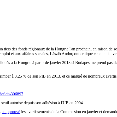
iers des fonds régionaux de la Hongrie l'an prochain, en raison de son d
loi et aux affaires sociales, László Andor, ont critiqué cette initiative
lloués à la Hongrie à partir de janvier 2013 si Budapest ne prend pas d
grimper à 3,25 % de son PIB en 2013, et ce malgré de nombreux avertiss
deficit-306897
u seuil autorisé depuis son adhésion à l'UE en 2004.
s,
a approuvé
les avertissements de la Commission en janvier et demandé