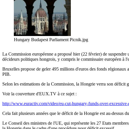
Hungary Budapest Parliament Picnik.jpg
La Commission européenne a proposé hier (22 février) de suspendre un t
décideurs politiques hongrois, y compris le commissaire européen à l'emp
Bruxelles propose de geler 495 millions d'euros des fonds régionaux a
PIB.
Selon les estimations de la Commission, la Hongrie verra son déficit 
Voir la couverture d'EUX.TV à ce sujet :
http://www.euractiv.com/video/eu-cut-hungary-funds-over-excessive-
Cela fait plusieurs années que le déficit de la Hongrie est au-dessus d
Le Conseil des ministres de l'UE, qui représente les 27 Etats membre
la Hongrie dans le cadre d'une procédure pour déficit excessif.