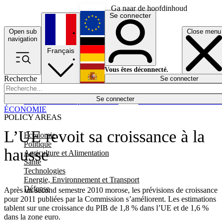
Ga naar de hoofdinhoud
Se connecter
Open sub
Close menu
English
navigation
Français
Deutsch
Vous êtes déconnecté.
Recherche
Se connecter
Español
Lumières éteintes
Se connecter
Rapporteur
Politique
Économie
Newsletters
Evénements
Em
ÉCONOMIE
POLICY AREAS
L’UE revoit sa croissance à la
Economie
Politique
hausse
Agriculture et Alimentation
Santé
Technologies
Energie, Environnement et Transport
Défense
Après un second semestre 2010 morose, les prévisions de croissance
pour 2011 publiées par la Commission s’améliorent. Les estimations
tablent sur une croissance du PIB de 1,8 % dans l’UE et de 1,6 %
dans la zone euro.