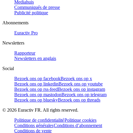
Mediahuis
Communiqués de presse
Publicité politique
Abonnements
Euractiv Pro
Newsletters
Rapporteur
Newsletters en anglais
Social
Bezoek ons op facebook
Bezoek ons op x
Bezoek ons op linkedin
Bezoek ons op youtube
Bezoek ons op rss-feed
Bezoek ons op instagram
Bezoek ons op mastodon
Bezoek ons op telegram
Bezoek ons op bluesky
Bezoek ons op threads
©
2026
Euractiv FR. All rights reserved.
Politique de confidentialité
Politique cookies
Conditions générales
Conditions d’abonnement
Conditions de vente