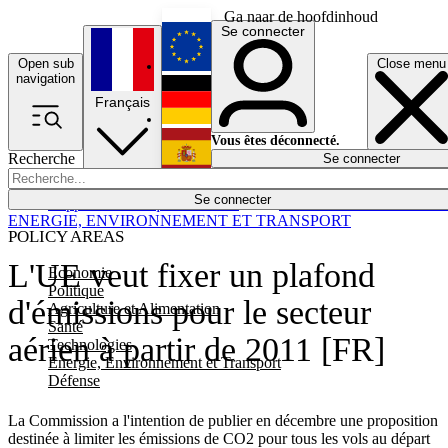
Ga naar de hoofdinhoud
Se connecter
Open sub
Close menu
English
navigation
Français
Deutsch
Vous êtes déconnecté.
Recherche
Se connecter
Español
Lumières éteintes
Se connecter
Rapporteur
Politique
Économie
Newsletters
Evénements
Em
ENERGIE, ENVIRONNEMENT ET TRANSPORT
POLICY AREAS
L'UE veut fixer un plafond
Economie
Politique
d'émissions pour le secteur
Agriculture et Alimentation
Santé
aérien à partir de 2011 [FR]
Technologies
Energie, Environnement et Transport
Défense
La Commission a l'intention de publier en décembre une proposition
destinée à limiter les émissions de CO2 pour tous les vols au départ