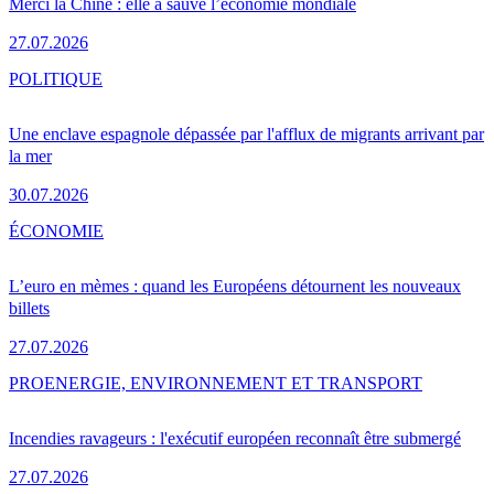
Merci la Chine : elle a sauvé l’économie mondiale
27.07.2026
POLITIQUE
Une enclave espagnole dépassée par l'afflux de migrants arrivant par
la mer
30.07.2026
ÉCONOMIE
L’euro en mèmes : quand les Européens détournent les nouveaux
billets
27.07.2026
PRO
ENERGIE, ENVIRONNEMENT ET TRANSPORT
Incendies ravageurs : l'exécutif européen reconnaît être submergé
27.07.2026