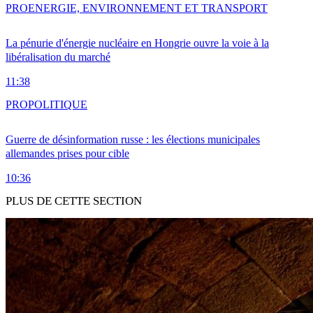
PRO
ENERGIE, ENVIRONNEMENT ET TRANSPORT
La pénurie d'énergie nucléaire en Hongrie ouvre la voie à la
libéralisation du marché
11:38
PRO
POLITIQUE
Guerre de désinformation russe : les élections municipales
allemandes prises pour cible
10:36
PLUS DE CETTE SECTION