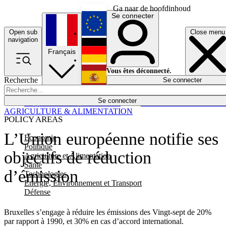
Ga naar de hoofdinhoud
Se connecter
Open sub
Close menu
English
navigation
Français
Deutsch
Vous êtes déconnecté.
Recherche
Se connecter
Español
Lumières éteintes
Se connecter
Rapporteur
Politique
Économie
Newsletters
Evénements
Em
AGRICULTURE & ALIMENTATION
POLICY AREAS
L’Union européenne notifie ses
Economie
Politique
objectifs de réduction
Agriculture et Alimentation
Santé
d’émission
Technologies
Energie, Environnement et Transport
Défense
Bruxelles s’engage à réduire les émissions des Vingt-sept de 20%
par rapport à 1990, et 30% en cas d’accord international.