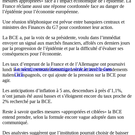
mesures appropriées» face à l’impact économique de l’épidémie. La
France réclame aussi une réponse coordonnée face au danger de
l’épidémie pour l’économie européenne.
Une réunion téléphonique est prévue entre banquiers centraux et
ministres des Finances du G7 pour coordonner leur action.
La BCE a, par la voix de sa présidente, voulu dans l’immédiat
envoyer un signal aux marchés financiers, affolés ces derniers jours
par la progression de l’épidémie et par la difficulté d’évaluer ses
conséquences pour l’économie.
Les taux d’emprunt de la France et de l’Allemagne ont poursuivi
Le ralentissement économique sème le trouble dans
lundi leur recul, creusant davantage leur écart avec les rendements
l’UE
italiens et espagnols, ce qui ajoute de la pression sur la BCE pour
agir.
Les anticipations d’inflation à 5 ans, descendues à près d’1,1%,
n’ont jamais été aussi basses et s’éloignent encore du taux proche de
2% recherché par la BCE.
Reste à savoir quelles mesures «appropriées et ciblées» la BCE
entend prendre, selon la formule encore vague adoptée dans son
communiqué.
Des analystes suggèrent que l’institution pourrait choisir de baisser