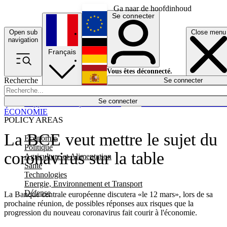
Ga naar de hoofdinhoud
Se connecter
Open sub
Close menu
English
navigation
Français
Deutsch
Vous êtes déconnecté.
Recherche
Se connecter
Español
Lumières éteintes
Se connecter
Rapporteur
Politique
Économie
Newsletters
Evénements
Em
ÉCONOMIE
POLICY AREAS
La BCE veut mettre le sujet du
Economie
Politique
coronavirus sur la table
Agriculture et Alimentation
Santé
Technologies
Energie, Environnement et Transport
Défense
La Banque centrale européenne discutera «le 12 mars», lors de sa
prochaine réunion, de possibles réponses aux risques que la
progression du nouveau coronavirus fait courir à l'économie.