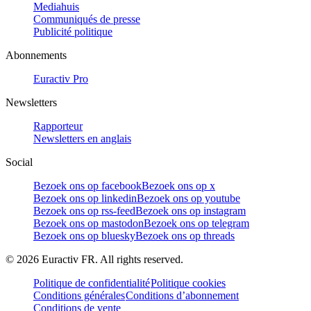
Mediahuis
Communiqués de presse
Publicité politique
Abonnements
Euractiv Pro
Newsletters
Rapporteur
Newsletters en anglais
Social
Bezoek ons op facebook
Bezoek ons op x
Bezoek ons op linkedin
Bezoek ons op youtube
Bezoek ons op rss-feed
Bezoek ons op instagram
Bezoek ons op mastodon
Bezoek ons op telegram
Bezoek ons op bluesky
Bezoek ons op threads
©
2026
Euractiv FR. All rights reserved.
Politique de confidentialité
Politique cookies
Conditions générales
Conditions d’abonnement
Conditions de vente