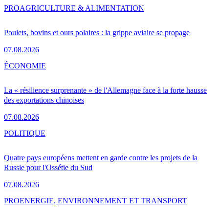
PRO
AGRICULTURE & ALIMENTATION
Poulets, bovins et ours polaires : la grippe aviaire se propage
07.08.2026
ÉCONOMIE
La « résilience surprenante » de l'Allemagne face à la forte hausse
des exportations chinoises
07.08.2026
POLITIQUE
Quatre pays européens mettent en garde contre les projets de la
Russie pour l'Ossétie du Sud
07.08.2026
PRO
ENERGIE, ENVIRONNEMENT ET TRANSPORT