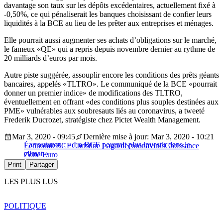
davantage son taux sur les dépôts excédentaires, actuellement fixé à
-0,50%, ce qui pénaliserait les banques choisissant de confier leurs
liquidités à la BCE au lieu de les prêter aux entreprises et ménages.
Elle pourrait aussi augmenter ses achats d’obligations sur le marché,
le fameux «QE» qui a repris depuis novembre dernier au rythme de
20 milliards d’euros par mois.
Autre piste suggérée, assouplir encore les conditions des prêts géants
bancaires, appelés «TLTRO». Le communiqué de la BCE «pourrait
donner un premier indice» de modifications des TLTRO,
éventuellement en offrant «des conditions plus souples destinées aux
PME» vulnérables aux soubresauts liés au coronavirus, a tweeté
Frederik Ducrozet, stratégiste chez Pictet Wealth Management.
Mar 3, 2020 - 09:45
Dernière mise à jour: Mar 3, 2020 - 10:21
Larrouturou : « La BCE pourrait plus investir dans le
Économie
BCE
Christine Lagarde
coronavirus
Croissance
climat »
Zone Euro
Print
Partager
LES PLUS LUS
POLITIQUE