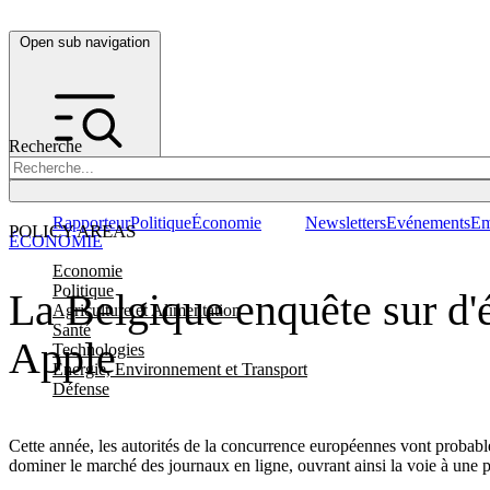
Open sub navigation
Recherche
Rapporteur
Politique
Économie
Newsletters
Evénements
Em
POLICY AREAS
ÉCONOMIE
Economie
Politique
La Belgique enquête sur d'é
Agriculture et Alimentation
Santé
Apple
Technologies
Energie, Environnement et Transport
Défense
Cette année, les autorités de la concurrence européennes vont probableme
dominer le marché des journaux en ligne, ouvrant ainsi la voie à une p