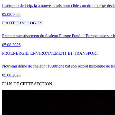
L'aéroport de Leipzig à nouveau pris pour cible : un drone piégé décle
05.08.2026
PRO
TECHNOLOGIES
Premier investissement du Scaleup Europe Fund : l’Europe mise sur
05.08.2026
PRO
ENERGIE, ENVIRONNEMENT ET TRANSPORT
Nouveau dôme de chaleur : l’Autriche bat son record historique de te
05.08.2026
PLUS DE CETTE SECTION