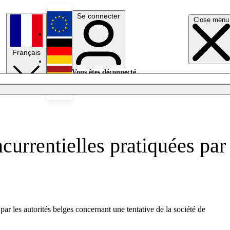
Se connecter
Close menu
English
Français
Deutsch
Vous êtes déconnecté.
Se connecter
Español
Lumières éteintes
currentielles pratiquées par
par les autorités belges concernant une tentative de la société de