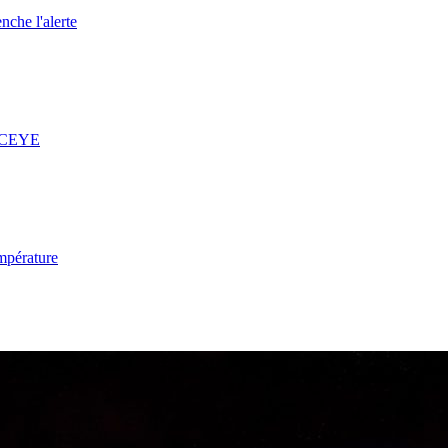
nche l'alerte
 ICEYE
mpérature