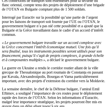
Ces connexions de transport sont essentielles pour la sécurité du
flanc oriental, compte tenu des projets de déploiement d’une brigade
de l’OTAN en Bulgarie comptant plus de 1 500 soldats.
Interrogé par Euractiv sur la possibilité qu’une partie de l’argent
pour les liaisons de transport soit fournie par l’UE ou l’OTAN, le
gouvernement bulgare n’a pas nié cette possibilité et a ajouté que la
Bulgarie et la Grèce travaillaient dans le cadre d’un accord d’intérêt
commun.
« Le gouvernement bulgare travaille sur un accord complexe avec
la Grèce concernant l’intérêt économique mutuel. Une fois qu’il
sera finalisé, tous les instruments possibles seront utilisés pour son
financement, puisqu’il s’agit de projets complexes, à grande échelle
et à composantes multiples »
, a déclaré le gouvernement bulgare.
La guerre en Ukraine a rendu le corridor routier allant de la ville
grecque de Thessalonique au port roumain de Constanța en passant
par Kavala, Alexandroúpolis, Bourgas et Varna particulièrement
important, avec des projets d’extension du corridor vers la Moldavie.
La semaine dernière, le chef de la Défense bulgare, l’amiral Emil
Eftimov, a souligné l’importance de ces routes pour le déploiement
rapide des forces de l’OTAN. Selon les informations d’Euractiv,
malgré leur importance stratégique, les projets pourront être mis en
œuvre dans un délai allant jusqu’à six ans.