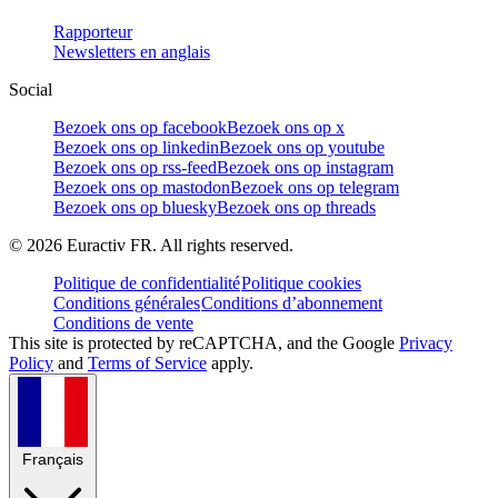
Rapporteur
Newsletters en anglais
Social
Bezoek ons op facebook
Bezoek ons op x
Bezoek ons op linkedin
Bezoek ons op youtube
Bezoek ons op rss-feed
Bezoek ons op instagram
Bezoek ons op mastodon
Bezoek ons op telegram
Bezoek ons op bluesky
Bezoek ons op threads
©
2026
Euractiv FR. All rights reserved.
Politique de confidentialité
Politique cookies
Conditions générales
Conditions d’abonnement
Conditions de vente
This site is protected by reCAPTCHA, and the Google
Privacy
Policy
and
Terms of Service
apply.
Français