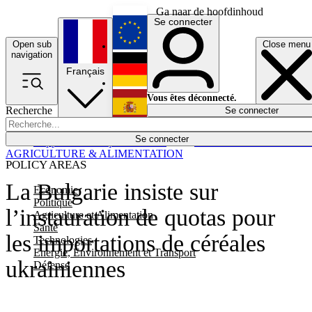
Ga naar de hoofdinhoud
Se connecter
Open sub
Close menu
English
navigation
Français
Deutsch
Vous êtes déconnecté.
Recherche
Se connecter
Español
Lumières éteintes
Se connecter
Rapporteur
Politique
Économie
Newsletters
Evénements
Em
AGRICULTURE & ALIMENTATION
POLICY AREAS
La Bulgarie insiste sur
Economie
Politique
l’instauration de quotas pour
Agriculture et Alimentation
Santé
les importations de céréales
Technologies
Energie, Environnement et Transport
ukrainiennes
Défense