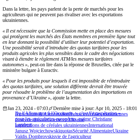
Dans la lettre, les pays parlent de la perte de marchés pour les
agriculteurs qui ne peuvent pas rivaliser avec les exportations
ukrainiennes.
« Il est nécessaire que la Commission mette en place des mesures
qui protègent les marchés des États membres en première ligne tout
en leur donnant la possibilité d’utiliser leur potentiel d’exportation.
Une possibilité serait d’introduire des quotas tarifaires pour les
produits agricoles les plus sensibles dans le cadre des négociations
visant à étendre le règlement ATM/les mesures tarifaires
autonomes »
, peut-on lire dans la réponse de Bruxelles, citée par le
ministère bulgare à Euractiv.
« Pour les produits pour lesquels il est impossible de réintroduire
des quotas tarifaires, une solution différente devrait être trouvée
pour résoudre le problème de l’augmentation des importations en
provenance d’Ukraine »
, ajoute la lettre.
Jan 23, 2024 - 07:03
Dernière mise à jour: Apr 10, 2025 - 18:01
De l’Allemagne à l’Occitanie, « c’est l’exaspération »
Agriculture & Alimentation
Bulgarie
céréales ukrainiennes
pour les agriculteurs européens, estime Christiane
droits de douane
Guerre en Ukraine
Lambert
importations de céréales ukrainiennes
International
Janusz Wojciechowski
quotas
Sécurité Alimentaire
Ukraine
Valdis Dombrovskis
vie de l'agriculteur