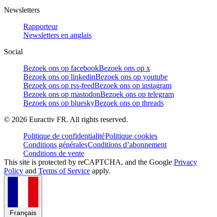
Newsletters
Rapporteur
Newsletters en anglais
Social
Bezoek ons op facebook
Bezoek ons op x
Bezoek ons op linkedin
Bezoek ons op youtube
Bezoek ons op rss-feed
Bezoek ons op instagram
Bezoek ons op mastodon
Bezoek ons op telegram
Bezoek ons op bluesky
Bezoek ons op threads
©
2026
Euractiv FR. All rights reserved.
Politique de confidentialité
Politique cookies
Conditions générales
Conditions d’abonnement
Conditions de vente
This site is protected by reCAPTCHA, and the Google
Privacy
Policy
and
Terms of Service
apply.
Français