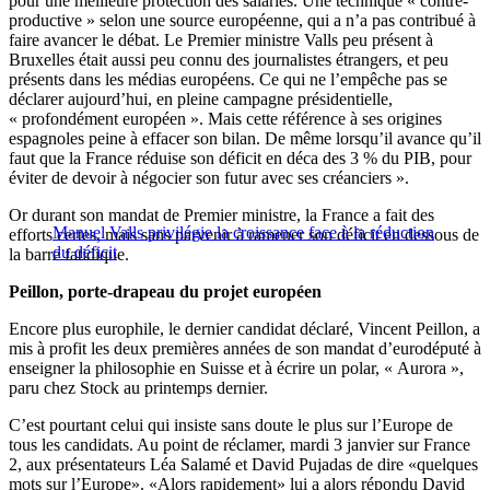
pour une meilleure protection des salariés. Une technique « contre-
productive » selon une source européenne, qui a n’a pas contribué à
faire avancer le débat. Le Premier ministre Valls peu présent à
Bruxelles était aussi peu connu des journalistes étrangers, et peu
présents dans les médias européens. Ce qui ne l’empêche pas se
déclarer aujourd’hui, en pleine campagne présidentielle,
« profondément européen ». Mais cette référence à ses origines
espagnoles peine à effacer son bilan. De même lorsqu’il avance qu’il
faut que la France réduise son déficit en déca des 3 % du PIB, pour
éviter de devoir à négocier son futur avec ses créanciers ».
Or durant son mandat de Premier ministre, la France a fait des
Manuel Valls privilégie la croissance face à la réduction
efforts certes, mais sans parvenir à ramener son déficit en dessous de
du déficit
la barre fatidique.
Peillon, porte-drapeau du projet européen
Encore plus europhile, le dernier candidat déclaré, Vincent Peillon, a
mis à profit les deux premières années de son mandat d’eurodéputé à
enseigner la philosophie en Suisse et à écrire un polar, « Aurora »,
paru chez Stock au printemps dernier.
C’est pourtant celui qui insiste sans doute le plus sur l’Europe de
tous les candidats. Au point de réclamer, mardi 3 janvier sur France
2, aux présentateurs Léa Salamé et David Pujadas de dire «quelques
mots sur l’Europe». «Alors rapidement» lui a alors répondu David