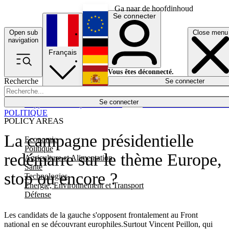
Ga naar de hoofdinhoud
Se connecter
Open sub
Close menu
English
navigation
Français
Deutsch
Vous êtes déconnecté.
Recherche
Se connecter
Español
Lumières éteintes
Se connecter
Rapporteur
Politique
Économie
Newsletters
Evénements
Em
POLITIQUE
POLICY AREAS
La campagne présidentielle
Economie
Politique
redémarre sur le thème Europe,
Agriculture et Alimentation
Santé
stop ou encore ?
Technologies
Energie, Environnement et Transport
Défense
Les candidats de la gauche s'opposent frontalement au Front
national en se découvrant europhiles.Surtout Vincent Peillon, qui