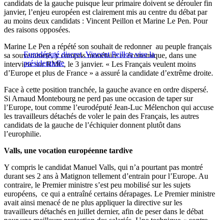
candidats de la gauche puisque leur primaire doivent se dérouler fin
janvier, l’enjeu européen est clairement mis au centre du débat par
au moins deux candidats : Vincent Peillon et Marine Le Pen. Pour
des raisons opposées.
Marine Le Pen a répété son souhait de redonner au peuple français
Eurodéputé discret, Vincent Peillon vise la
sa souveraineté, y compris monétaire et économique, dans une
présidentielle
interview sur RMC, le 3 janvier. « Les Français veulent moins
d’Europe et plus de France » a assuré la candidate d’extrême droite.
Face à cette position tranchée, la gauche avance en ordre dispersé.
Si Arnaud Montebourg ne perd pas une occasion de taper sur
l’Europe, tout comme l’eurodéputé Jean-Luc Mélenchon qui accuse
les travailleurs détachés de voler le pain des Français, les autres
candidats de la gauche de l’échiquier donnent plutôt dans
l’europhilie.
Valls, une vocation européenne tardive
Y compris le candidat Manuel Valls, qui n’a pourtant pas montré
durant ses 2 ans à Matignon tellement d’entrain pour l’Europe. Au
contraire, le Premier ministre s’est peu mobilisé sur les sujets
européens, ce qui a entraîné certains dérapages. Le Premier ministre
avait ainsi menacé de ne plus appliquer la directive sur les
travailleurs détachés en juillet dernier, afin de peser dans le débat