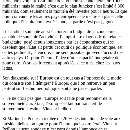
Hollande évoquait 1200 milliards, Peillon se contenterait de 1000
milliards ; mais la réalité c’est que le plan Juncker s’est limité à 300
milliards, dont seulement la moitié a été investie pour l’heure. Et que
pour convaincre les autres pays européens de mettre en place cette
politique d’inspiration keynésienne, la partie n’est pas gagnée.
Le candidat souhaite aussi élaborer un budget de la zone euro
capable de soutenir l’activité et l’emploi. Le diagnostic de relance
budgétaire, posé depuis longtemps par les économistes qui se
désolent que l’État ait perdu cet outil de politique économique, est
certes pertinent ; là encore, il ne sera possible qu’avec l’accord des
autres pays. Or pour l’heure, l’idée d’une capacité budgétaire de la
zone euro n’est pas forcément appréciée si ce n’est chez les pays
latins.
Son diagnostic sur l’Europe est en tout cas à l’opposé de la mode
qui consiste soit à dénigrer l’Europe, que l’on retrouve un peu
partout sur l’échiquier politique, soit à ne pas en parler.
« Je ne crois pas que l’Europe soit faite pour redonner de la
souveraineté aux États, l’Europe se fait par transfert de
souveraineté » estime Vincent Peillon.
Si Marine Le Pen est créditée de 26 % des intentions de vote aux
présidentielles, on ignore pour l’heure quel score ferait Vincent
Peillon : aucun sondage n’est paru depuis l’annonce de sa