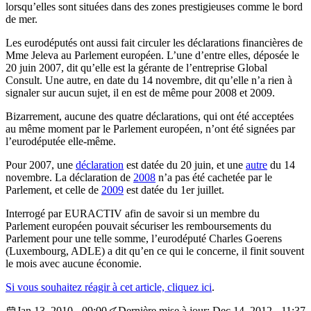
lorsqu’elles sont situées dans des zones prestigieuses comme le bord
de mer.
Les eurodéputés ont aussi fait circuler les déclarations financières de
Mme Jeleva au Parlement européen. L’une d’entre elles, déposée le
20 juin 2007, dit qu’elle est la gérante de l’entreprise Global
Consult. Une autre, en date du 14 novembre, dit qu’elle n’a rien à
signaler sur aucun sujet, il en est de même pour 2008 et 2009.
Bizarrement, aucune des quatre déclarations, qui ont été acceptées
au même moment par le Parlement européen, n’ont été signées par
l’eurodéputée elle-même.
Pour 2007, une
déclaration
est datée du 20 juin, et une
autre
du 14
novembre. La déclaration de
2008
n’a pas été cachetée par le
Parlement, et celle de
2009
est datée du 1er juillet.
Interrogé par EURACTIV afin de savoir si un membre du
Parlement européen pouvait sécuriser les remboursements du
Parlement pour une telle somme, l’eurodéputé Charles Goerens
(Luxembourg, ADLE) a dit qu’en ce qui le concerne, il finit souvent
le mois avec aucune économie.
Si vous souhaitez réagir à cet article, cliquez ici
.
Jan 13, 2010 - 09:00
Dernière mise à jour: Dec 14, 2012 - 11:37