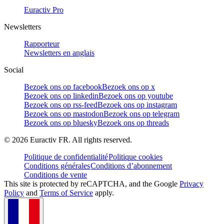
Euractiv Pro
Newsletters
Rapporteur
Newsletters en anglais
Social
Bezoek ons op facebook
Bezoek ons op x
Bezoek ons op linkedin
Bezoek ons op youtube
Bezoek ons op rss-feed
Bezoek ons op instagram
Bezoek ons op mastodon
Bezoek ons op telegram
Bezoek ons op bluesky
Bezoek ons op threads
©
2026
Euractiv FR. All rights reserved.
Politique de confidentialité
Politique cookies
Conditions générales
Conditions d’abonnement
Conditions de vente
This site is protected by reCAPTCHA, and the Google
Privacy
Policy
and
Terms of Service
apply.