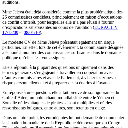
auditions.
Mme Jeleva était déjà considérée comme la plus problématique des
26 commissaires candidats, principalement en raison d’accusations
de conflit d’intérêt, pour lesquelles elle n’a pas réussi à fournir
d’explications satisfaisantes au cours de l’audition (
EURACTIV
17/12/09
et
08/01/10
).
Le modeste CV de Mme Jeleva présentait également un risque
particulier. En effet, lors de cet évènement, la commissaire désignée
a échoué à montrer des connaissances suffisantes dans le domaine
politique qu’elle s’est vue assigner.
Elle a répondu à la plupart des questions uniquement dans des
termes généraux, s’engageant à travailler en coopération avec
d’autres commissaires et avec le Parlement, à visiter les zones à
risque personnellement et à préparer des scénarios à l’avance.
En réponse à une question, elle a fait preuve de son ignorance du
Golfe d’Aden, un point chaud mondial situé entre le Yémen et la
Somalie où les attaques de pirates se sont multipliés et où des
ressortissants bulgares, entre autres, sont retenus en otage.
Dans un autre point, les eurodéputés lui ont demandé de commenter
la situation humanitaire de la République démocratique du Congo.
Elle a répondu qu’il revenait à un fonctionnaire de moindre niveau