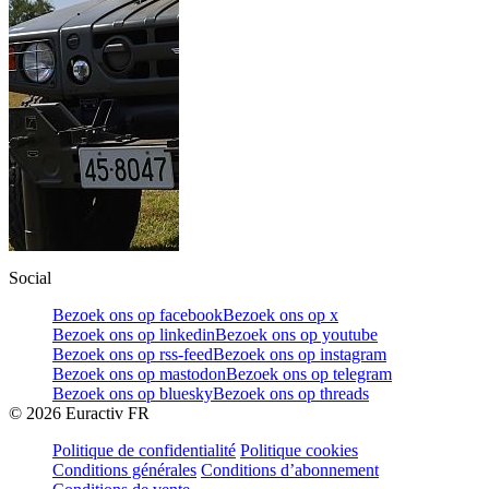
Social
Bezoek ons op facebook
Bezoek ons op x
Bezoek ons op linkedin
Bezoek ons op youtube
Bezoek ons op rss-feed
Bezoek ons op instagram
Bezoek ons op mastodon
Bezoek ons op telegram
Bezoek ons op bluesky
Bezoek ons op threads
©
2026
Euractiv FR
Politique de confidentialité
Politique cookies
Conditions générales
Conditions d’abonnement