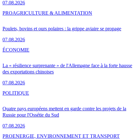
07.08.2026
PRO
AGRICULTURE & ALIMENTATION
Poulets, bovins et ours polaires : la grippe aviaire se propage
07.08.2026
ÉCONOMIE
La « résilience surprenante » de l'Allemagne face à la forte hausse
des exportations chinoises
07.08.2026
POLITIQUE
Quatre pays européens mettent en garde contre les projets de la
Russie pour l'Ossétie du Sud
07.08.2026
PRO
ENERGIE, ENVIRONNEMENT ET TRANSPORT