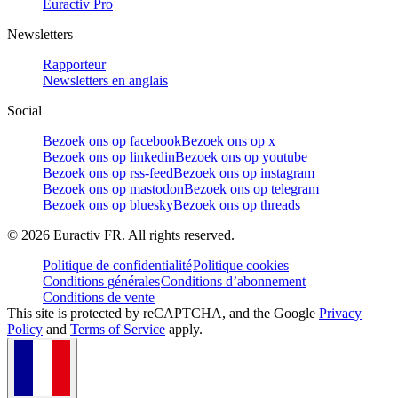
Euractiv Pro
Newsletters
Rapporteur
Newsletters en anglais
Social
Bezoek ons op facebook
Bezoek ons op x
Bezoek ons op linkedin
Bezoek ons op youtube
Bezoek ons op rss-feed
Bezoek ons op instagram
Bezoek ons op mastodon
Bezoek ons op telegram
Bezoek ons op bluesky
Bezoek ons op threads
©
2026
Euractiv FR. All rights reserved.
Politique de confidentialité
Politique cookies
Conditions générales
Conditions d’abonnement
Conditions de vente
This site is protected by reCAPTCHA, and the Google
Privacy
Policy
and
Terms of Service
apply.