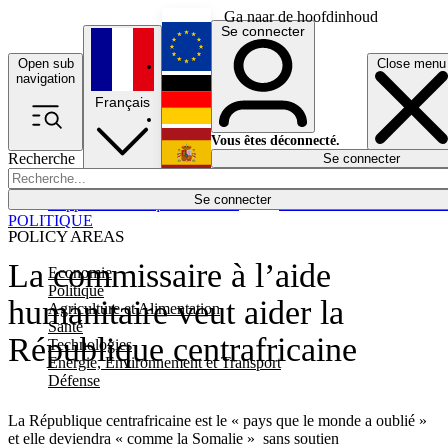
Ga naar de hoofdinhoud
Se connecter
Open sub
Close menu
English
navigation
Français
Deutsch
Vous êtes déconnecté.
Recherche
Se connecter
Español
Lumières éteintes
Se connecter
Rapporteur
Politique
Économie
Newsletters
Evénements
Em
POLITIQUE
POLICY AREAS
La commissaire à l’aide
Economie
Politique
humanitaire veut aider la
Agriculture et Alimentation
Santé
République centrafricaine
Technologies
Energie, Environnement et Transport
Défense
La République centrafricaine est le « pays que le monde a oublié »
et elle deviendra « comme la Somalie » sans soutien