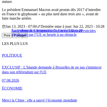
statuer.
Le président Emmanuel Macron avait promis dès 2017 d’interdire
en France le glyphosate
« au plus tard dans trois ans »
, avant de
faire marche arrière.
Jan 13, 2023 - 07:00
Dernière mise à jour: Jun 22, 2023 - 10:28
La prolongation temporaire de l’autorisation du
Agriculture & Alimentation
Guerre en Ukraine
Pesticides
glyphosate par l’UE se heurte à un obstacle
Print
Partager
LES PLUS LUS
POLITIQUE
EXCLUSIF : L'Islande demande à Bruxelles de ne pas s'immiscer
dans son référendum sur l'UE
07.08.2026
ÉCONOMIE
Merci la Chine : elle a sauvé l’économie mondiale