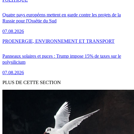
Quatre pays européens mettent en garde contre les projets de la
Russie pour l'Ossétie du Sud
07.08.2026
PRO
ENERGIE, ENVIRONNEMENT ET TRANSPORT
Panneaux solaires et puces : Trump impose 15% de taxes sur le
polysilicium
07.08.2026
PLUS DE CETTE SECTION