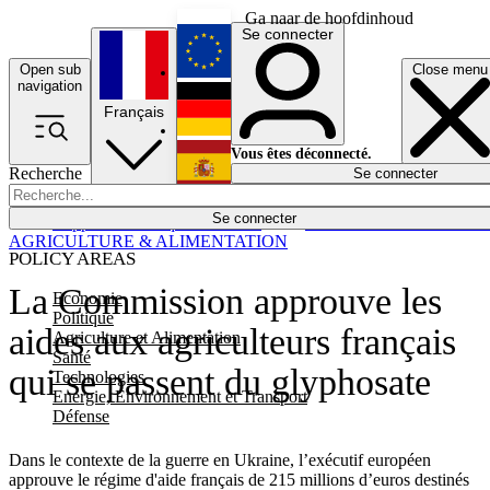
Ga naar de hoofdinhoud
Se connecter
Open sub
Close menu
English
navigation
Français
Deutsch
Vous êtes déconnecté.
Recherche
Se connecter
Español
Lumières éteintes
Se connecter
Rapporteur
Politique
Économie
Newsletters
Evénements
Em
AGRICULTURE & ALIMENTATION
POLICY AREAS
La Commission approuve les
Economie
Politique
aides aux agriculteurs français
Agriculture et Alimentation
Santé
qui se passent du glyphosate
Technologies
Energie, Environnement et Transport
Défense
Dans le contexte de la guerre en Ukraine, l’exécutif européen
approuve le régime d'aide français de 215 millions d’euros destinés