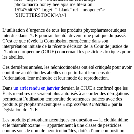
photo/macro-honey-bee-apis-mellifera-on-
1574704057" target="_blank" rel="noopener">
[SHUTTERSTOCK]</a>]
L’utilisation d’urgence de tous les produits phytopharmaceutiques
interdits dans l’UE pourrait bientôt devenir une pratique du passé.
C’est ce que révèle la Commission européenne dans son
interprétation initiale de la récente décision de la Cour de justice de
l’Union européenne (CJUE) concernant les pesticides toxiques pour
les abeilles.
Ces dernières années, les néonicotinoïdes ont été critiqués pour avoir
contribué au déclin des abeilles en perturbant leur sens de
l’orientation, leur mémoire et leur mode de reproduction.
Dans
un arrêt rendu en janvier
dernier, la CJUE a confirmé que les
États membres ne seraient plus autorisés à accorder des dérogations
permettant l’utilisation temporaire de semences traitées avec des
produits phytopharmaceutiques
« expressément interdits »
par la
législation de l’UE.
Les produits phytopharmaceutiques en question — la clothianidine
et le thiaméthoxame — appartiennent à une classe de pesticides
connus sous le nom de néonicotinoïdes, dotés d’une composition