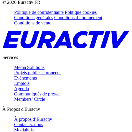
©
2026
Euractiv FR
Politique de confidentialité
Politique cookies
Conditions générales
Conditions d’abonnement
Conditions de vente
Services
Media Solutions
Projets publics européens
Evénements
Emplois
Agenda
Communiqués de presse
Members’ Circle
À Propos d'Euractiv
À propos d’Euractiv
Contactez-nous
Mediahuis