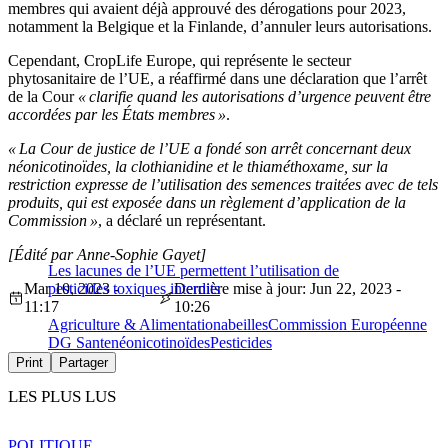
membres qui avaient déjà approuvé des dérogations pour 2023,
notamment la Belgique et la Finlande, d’annuler leurs autorisations.
Cependant, CropLife Europe, qui représente le secteur
phytosanitaire de l’UE, a réaffirmé dans une déclaration que l’arrêt
de la Cour
« clarifie quand les autorisations d’urgence peuvent être
accordées par les États membres »
.
« La Cour de justice de l’UE a fondé son arrêt concernant deux
néonicotinoïdes, la clothianidine et le thiaméthoxame, sur la
restriction expresse de l’utilisation des semences traitées avec de tels
produits, qui est exposée dans un règlement d’application de la
Commission »
, a déclaré un représentant.
[Édité par Anne-Sophie Gayet]
Les lacunes de l’UE permettent l’utilisation de
Mar 10, 2023 -
pesticides toxiques interdits
Dernière mise à jour: Jun 22, 2023 -
11:17
10:26
Agriculture & Alimentation
abeilles
Commission Européenne
DG Sante
néonicotinoïdes
Pesticides
Print
Partager
LES PLUS LUS
POLITIQUE