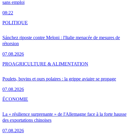
sans emploi
08:22
POLITIQUE
Sánchez riposte contre Meloni : l'Italie menacée de mesures de
rétorsion
07.08.2026
PRO
AGRICULTURE & ALIMENTATION
Poulets, bovins et ours polaires : la grippe aviaire se propage
07.08.2026
ÉCONOMIE
La « résilience surprenante » de l'Allemagne face à la forte hausse
des exportations chinoises
07.08.2026