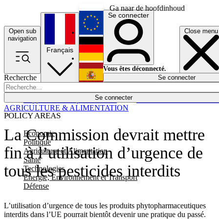
Ga naar de hoofdinhoud
Se connecter
Open sub
Close menu
English
navigation
Français
Deutsch
Vous êtes déconnecté.
Recherche
Se connecter
Español
Lumières éteintes
Se connecter
Rapporteur
Politique
Économie
Newsletters
Evénements
Em
AGRICULTURE & ALIMENTATION
POLICY AREAS
La Commission devrait mettre
Economie
Politique
fin à l’utilisation d’urgence de
Agriculture et Alimentation
Santé
tous les pesticides interdits
Technologies
Energie, Environnement et Transport
Défense
L’utilisation d’urgence de tous les produits phytopharmaceutiques
interdits dans l’UE pourrait bientôt devenir une pratique du passé.