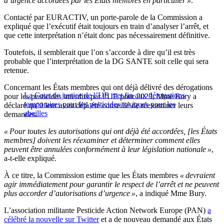
d’urgence accordées par les États membres en particulier »
.
Contacté par EURACTIV, un porte-parole de la Commission a
expliqué que l’exécutif était toujours en train d’analyser l’arrêt, et
que cette interprétation n’était donc pas nécessairement définitive.
Toutefois, il semblerait que l’on s’accorde à dire qu’il est très
probable que l’interprétation de la DG SANTE soit celle qui sera
retenue.
Concernant les États membres qui ont déjà délivré des dérogations
La Cour de justice de l’UE met fin aux dérogations
pour les pesticides interdits par l’UE pour 2023, Mme Bury a
temporaires pour les pesticides toxiques pour les
déclaré qu’il leur avait déjà été conseillé de réexaminer leurs
abeilles
demandes.
« Pour toutes les autorisations qui ont déjà été accordées, [les États
membres] doivent les réexaminer et déterminer comment elles
peuvent être annulées conformément à leur législation nationale »
,
a-t-elle expliqué.
À ce titre, la Commission estime que les États membres
« devraient
agir immédiatement pour garantir le respect de l’arrêt et ne peuvent
plus accorder d’autorisations d’urgence »
, a indiqué Mme Bury.
L’association militante Pesticide Action Network Europe (PAN)
a
célébré la nouvelle sur Twitter
et a de nouveau demandé aux États