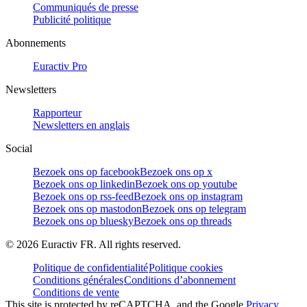
Communiqués de presse
Publicité politique
Abonnements
Euractiv Pro
Newsletters
Rapporteur
Newsletters en anglais
Social
Bezoek ons op facebook
Bezoek ons op x
Bezoek ons op linkedin
Bezoek ons op youtube
Bezoek ons op rss-feed
Bezoek ons op instagram
Bezoek ons op mastodon
Bezoek ons op telegram
Bezoek ons op bluesky
Bezoek ons op threads
©
2026
Euractiv FR. All rights reserved.
Politique de confidentialité
Politique cookies
Conditions générales
Conditions d’abonnement
Conditions de vente
This site is protected by reCAPTCHA, and the Google
Privacy