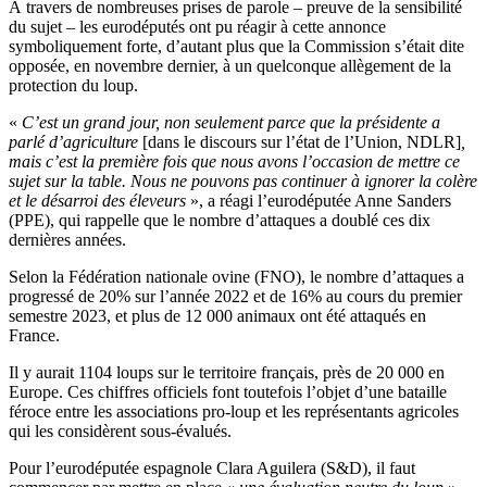
À travers de nombreuses prises de parole – preuve de la sensibilité
du sujet – les eurodéputés ont pu réagir à cette annonce
symboliquement forte, d’autant plus que la Commission s’était dite
opposée, en novembre dernier, à un quelconque allègement de la
protection du loup.
«
C’est un grand jour, non seulement parce que la présidente a
parlé d’agriculture
[dans le discours sur l’état de l’Union, NDLR]
,
mais c’est la première fois que nous avons l’occasion de mettre ce
sujet sur la table. Nous ne pouvons pas continuer à ignorer la colère
et le désarroi des éleveurs
», a réagi l’eurodéputée Anne Sanders
(PPE), qui rappelle que le nombre d’attaques a doublé ces dix
dernières années.
Selon la Fédération nationale ovine (FNO), le nombre d’attaques a
progressé de 20% sur l’année 2022 et de 16% au cours du premier
semestre 2023, et plus de 12 000 animaux ont été attaqués en
France.
Il y aurait 1104 loups sur le territoire français, près de 20 000 en
Europe. Ces chiffres officiels font toutefois l’objet d’une bataille
féroce entre les associations pro-loup et les représentants agricoles
qui les considèrent sous-évalués.
Pour l’eurodéputée espagnole Clara Aguilera (S&D), il faut