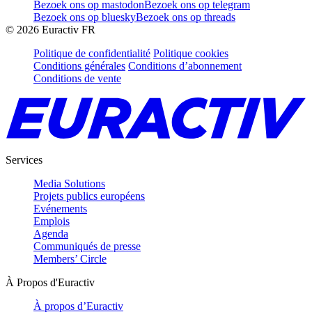
Bezoek ons op mastodon
Bezoek ons op telegram
Bezoek ons op bluesky
Bezoek ons op threads
©
2026
Euractiv FR
Politique de confidentialité
Politique cookies
Conditions générales
Conditions d’abonnement
Conditions de vente
Services
Media Solutions
Projets publics européens
Evénements
Emplois
Agenda
Communiqués de presse
Members’ Circle
À Propos d'Euractiv
À propos d’Euractiv