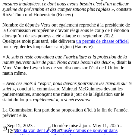
mesures inadaptées, ce dont nous avons besoin c’est d’un meilleur
système de prévention et des compensations plus rapides »
, constate
Róża Thun und Hohenstein (Renew).
Nombre de députés Verts ont également reproché à la présidente de
la Commission européenne d’avoir réagi sous le coup de l’émotion
alors qu’un de ses poneys a été attaqué en septembre 2022.
Quelques mois plus tard, elle délivrera
un permis de chasse officiel
pour réguler les loups dans sa région (Hanovre).
«
Je suis et reste convaincu que l’agriculture et la protection de la
nature peuvent aller de pair.
Nous avons besoin des deux »
, disait la
Mme Von der Leyen lors de son discours sur l’état de l’Union le
matin même.
«
Avec ces mots à l’esprit, nous devons poursuivre les travaux sur le
sujet »,
conclut la commissaire Mairead McGuinness devant les
parlementaires, annonçant
une mise à jour de la législation sur le
statut du loup «
rapidement »
, «
si nécessaire
« .
La Commission fera part de sa proposition d’ici à la fin de l’année,
prévient-elle.
Sep 15, 2023 -
Dernière mise à jour: May 11, 2025 -
Ursula von der Leyen accusée d’abus de pouvoir dans
12:36
23:42