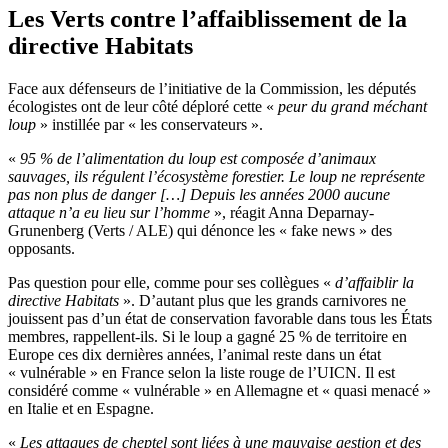
Les Verts contre l’affaiblissement de la
directive Habitats
Face aux défenseurs de l’initiative de la Commission, les députés
écologistes ont de leur côté déploré cette «
peur du grand méchant
loup
» instillée par « les conservateurs ».
«
95 % de l’alimentation du loup est composée d’animaux
sauvages, ils régulent l’écosystème forestier. Le loup ne représente
pas non plus de danger […] Depuis les années 2000 aucune
attaque n’a eu lieu sur l’homme
», réagit Anna Deparnay-
Grunenberg (Verts / ALE) qui dénonce les « fake news » des
opposants.
Pas question pour elle, comme pour ses collègues «
d’affaiblir la
directive Habitats
». D’autant plus que les grands carnivores ne
jouissent pas d’un état de conservation favorable dans tous les États
membres, rappellent-ils. Si le loup a gagné 25 % de territoire en
Europe ces dix dernières années, l’animal reste dans un état
« vulnérable » en France selon la liste rouge de l’UICN. Il est
considéré comme « vulnérable » en Allemagne et « quasi menacé »
en Italie et en Espagne.
«
Les attaques de cheptel sont liées à une mauvaise gestion et des