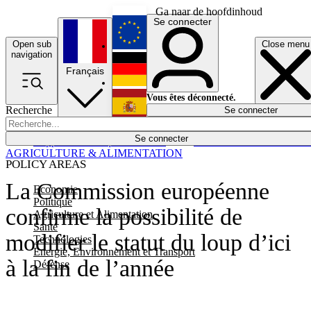
Ga naar de hoofdinhoud
Se connecter
Open sub
Close menu
English
navigation
Français
Deutsch
Vous êtes déconnecté.
Recherche
Se connecter
Español
Lumières éteintes
Se connecter
Rapporteur
Politique
Économie
Newsletters
Evénements
Em
AGRICULTURE & ALIMENTATION
POLICY AREAS
La Commission européenne
Economie
Politique
confirme la possibilité de
Agriculture et Alimentation
Santé
modifier le statut du loup d’ici
Technologies
Energie, Environnement et Transport
à la fin de l’année
Défense