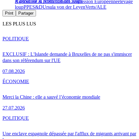
le débat sur la protection des loups
Agriculture & Alimentation
Commission Européenne
élevage
loup
PPE
S&D
Ursula von der Leyen
Verts/ALE
Print
Partager
LES PLUS LUS
POLITIQUE
EXCLUSIF : L'Islande demande à Bruxelles de ne pas s'immiscer
dans son référendum sur l'UE
07.08.2026
ÉCONOMIE
Merci la Chine : elle a sauvé l’économie mondiale
27.07.2026
POLITIQUE
Une enclave espagnole dépassée par l'afflux de migrants arrivant par