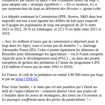
commencer par mettre en place «
une évaluation neutre du loup
»,
pour adopter une «
stratégie équilibrée
». «
En ce moment, il y a
une surprotection du loup au détriment des éleveurs
», ajoute-t-elle.
Les députés soutenant la Commission (PPE, Renew, S&D dans leur
majorité) ont tour à tour égrainé les chiffres de leur pays respectif :
en Espagne les populations de loup ont progressé de 20 % entre
2021 et 2022, 29 % en Allemagne, et 23,5 % en Italie entre 2015 et
2019.
«
Avec les millions d’euros que la commission a dépensés pour le
loup dans les Alpes, nous n’avons pas de données ? »
, interroge
Alessandro Panza (ID). Celui-ci pointe également les dépenses de
Bruxelles pour dédommager les agriculteurs – via le Fonds européen
Agricole pour le développement rural (PAC) -, ou dans des projets
européens de gestion des prédateurs à l’instar du programme LIFE
(3,6 millions d’euros par an entre 1992 et 2019).
En France, le coût de la prédation est estimé à 80 000 euros par loup
et par an
selon l’INRAE
.
Pour Anne Sander, «
le statu quo est une punition qui s’étend au-
delà de l’aspect financier : comment donner envie aux jeunes de
s’installer dans les zones de montagnes, des zones où l’économie et
les paysages souffriront aussi des pertes du pastoralisme ?
»