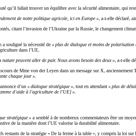
té qu’il fallait trouver un équilibre avec la sécurité alimentaire, qui re
ondement de notre politique agricole, ici en Europe »
, a-t-elle déclaré, a
rontés, citant l’invasion de l’Ukraine par la Russie, le changement climat
 a souligné la nécessité de
« plus de dialogue et moins de polarisation 
agriculture dans l’UE.
la nature peuvent aller de pair. Nous avons besoin des deux »
, a-t-elle d
discours de Mme von der Leyen dans un message sur X, anciennement Twi
sante chaque jour ».
l’annonce d’un
« dialogue stratégique »
, tout en attendant
« plus de détai
amme d’aide à l’agriculture de l’UE] ».
gue stratégique »
a semblé à de nombreux commentateurs être un moyen de 
ive de la manière dont l’UE valorise la durabilité alimentaire.
restants de la stratégie « De la ferme à la table », y compris la loi sur l