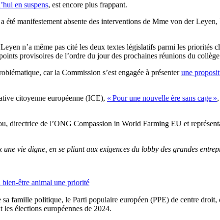
d’hui en suspens
, est encore plus frappant.
a été manifestement absente des interventions de Mme von der Leyen, bi
eyen n’a même pas cité les deux textes législatifs parmi les priorités
points provisoires de l’ordre du jour des prochaines réunions du collèg
problématique, car la Commission s’est engagée à présenter
une propositi
tiative citoyenne européenne (ICE),
« Pour une nouvelle ère sans cage »
ou, directrice de l’ONG Compassion in World Farming EU et représentan
e vie digne, en se pliant aux exigences du lobby des grandes entrepris
 bien-être animal une priorité
a famille politique, le Parti populaire européen (PPE) de centre droit
ant les élections européennes de 2024.