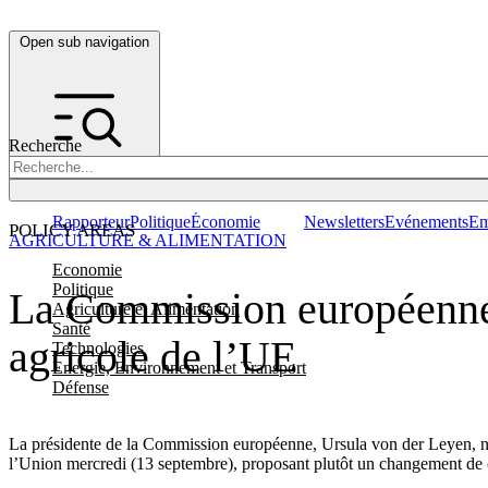
Open sub navigation
Recherche
Rapporteur
Politique
Économie
Newsletters
Evénements
Em
POLICY AREAS
AGRICULTURE & ALIMENTATION
Economie
Politique
La Commission européenne 
Agriculture et Alimentation
Santé
agricole de l’UE
Technologies
Energie, Environnement et Transport
Défense
La présidente de la Commission européenne, Ursula von der Leyen, n’a 
l’Union mercredi (13 septembre), proposant plutôt un changement de ca