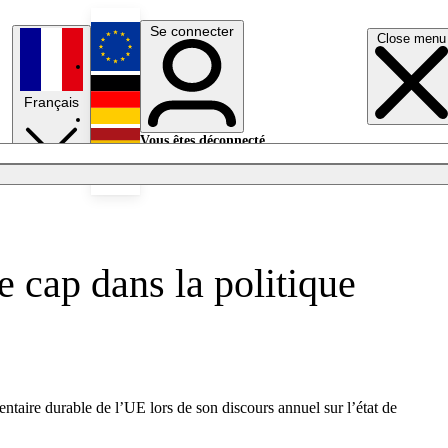
Se connecter
Close menu
English
Français
Deutsch
Vous êtes déconnecté.
Se connecter
Español
Lumières éteintes
cap dans la politique
taire durable de l’UE lors de son discours annuel sur l’état de