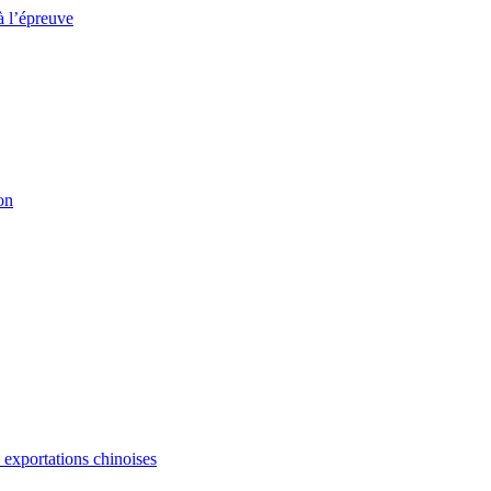
à l’épreuve
on
s exportations chinoises