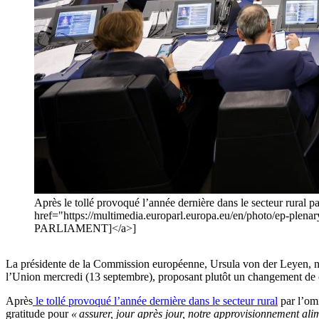
Après le tollé provoqué l’année dernière dans le secteur rural 
href="https://multimedia.europarl.europa.eu/en/photo/ep-
PARLIAMENT]</a>]
La présidente de la Commission européenne, Ursula von der Leyen, n’a 
l’Union mercredi (13 septembre), proposant plutôt un changement de ca
Après
le tollé provoqué l’année dernière dans le secteur rural
par l’omi
gratitude pour
« assurer, jour après jour, notre approvisionnement ali