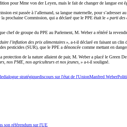
adition pour Mme von der Leyen, mais le fait de changer de langue est é
mission est passée à l’allemand, sa langue maternelle, pour s’adresser
de la prochaine Commission, qui a déclaré que le PPE était le
« parti des
e chef de groupe du PPE au Parlement, M. Weber a réitéré la revendica
uire l’inflation des prix alimentaires »
, a-t-il déclaré en faisant un cli
on des pesticides (SUR), que le PPE a dénoncée comme mettant en danger 
la protection de la nature allaient de pair, M. Weber a placé le Green D
rs, nos PME, nos agriculteurs et nos jeunes, »
a-t-il souligné.
le
dialogue stratégique
discours sur l'état de l'Union
Manfred Weber
Poli
s son référendum sur l'UE