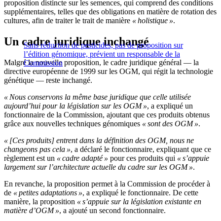
proposition distincte sur les semences, qui comprend des conditions
supplémentaires, telles que des obligations en matière de rotation des
cultures, afin de traiter le trait de manière
« holistique »
.
Un cadre juridique inchangé
Sans réduction de pesticides, pas de proposition sur
l’édition génomique, prévient un responsable de la
Malgré la nouvelle proposition, le cadre juridique général — la
Commission
directive européenne de 1999 sur les OGM, qui régit la technologie
génétique — reste inchangé.
« Nous conservons la même base juridique que celle utilisée
aujourd’hui pour la législation sur les OGM »
, a expliqué un
fonctionnaire de la Commission, ajoutant que ces produits obtenus
grâce aux nouvelles techniques génomiques
« sont des OGM »
.
« [Ces produits] entrent dans la définition des OGM, nous ne
changeons pas cela »
, a déclaré le fonctionnaire, expliquant que ce
règlement est un
« cadre adapté »
pour ces produits qui
« s’appuie
largement sur l’architecture actuelle du cadre sur les OGM »
.
En revanche, la proposition permet à la Commission de procéder à
de
« petites adaptations »
, a expliqué le fonctionnaire. De cette
manière, la proposition
« s’appuie sur la législation existante en
matière d’OGM »
, a ajouté un second fonctionnaire.