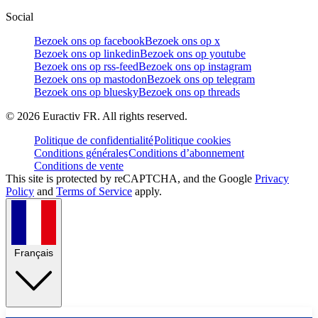
Social
Bezoek ons op facebook
Bezoek ons op x
Bezoek ons op linkedin
Bezoek ons op youtube
Bezoek ons op rss-feed
Bezoek ons op instagram
Bezoek ons op mastodon
Bezoek ons op telegram
Bezoek ons op bluesky
Bezoek ons op threads
©
2026
Euractiv FR. All rights reserved.
Politique de confidentialité
Politique cookies
Conditions générales
Conditions d’abonnement
Conditions de vente
This site is protected by reCAPTCHA, and the Google
Privacy
Policy
and
Terms of Service
apply.
Français