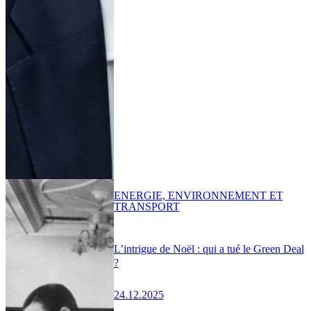
ENERGIE, ENVIRONNEMENT ET
TRANSPORT
L’intrigue de Noël : qui a tué le Green Deal
?
24.12.2025