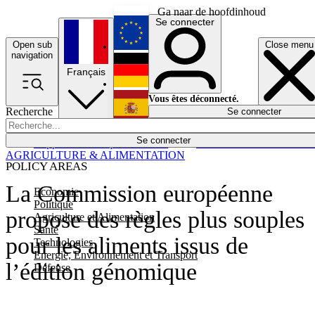
Ga naar de hoofdinhoud
Se connecter
Open sub
Close menu
English
navigation
Français
Deutsch
Vous êtes déconnecté.
Recherche
Se connecter
Español
Lumières éteintes
Se connecter
Rapporteur
Politique
Économie
Newsletters
Evénements
Em
AGRICULTURE & ALIMENTATION
POLICY AREAS
La Commission européenne
Economie
Politique
propose des règles plus souples
Agriculture et Alimentation
Santé
pour les aliments issus de
Technologies
Energie, Environnement et Transport
l’édition génomique
Défense