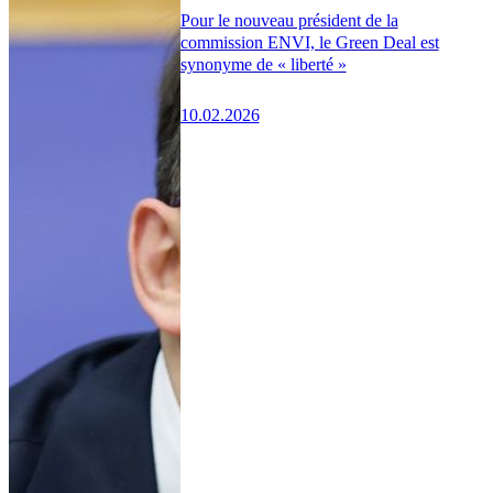
Pour le nouveau président de la
commission ENVI, le Green Deal est
synonyme de « liberté »
10.02.2026