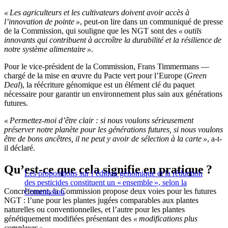
« Les agriculteurs et les cultivateurs doivent avoir accès à
l’innovation de pointe »
, peut-on lire dans un communiqué de presse
de la Commission, qui souligne que les NGT sont des
« outils
innovants qui contribuent à accroître la durabilité et la résilience de
notre système alimentaire »
.
Pour le vice-président de la Commission, Frans Timmermans —
chargé de la mise en œuvre du Pacte vert pour l’Europe (
Green
Deal
), la réécriture génomique est un élément clé du paquet
nécessaire pour garantir un environnement plus sain aux générations
futures.
« Permettez-moi d’être clair : si nous voulons sérieusement
préserver notre planète pour les générations futures, si nous voulons
être de bons ancêtres, il ne peut y avoir de sélection à la carte »
, a-t-
il déclaré.
Qu’est-ce que cela signifie en pratique ?
Les propositions sur l’édition génomique et la réduction
des pesticides constituent un « ensemble », selon la
Concrètement, la Commission propose deux voies pour les futures
Commission
NGT : l’une pour les plantes jugées comparables aux plantes
naturelles ou conventionnelles, et l’autre pour les plantes
génétiquement modifiées présentant des
« modifications plus
complexes »
.