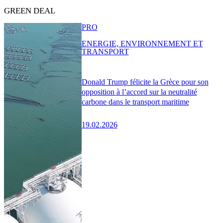
GREEN DEAL
PRO
ENERGIE, ENVIRONNEMENT ET
TRANSPORT
Donald Trump félicite la Grèce pour son
opposition à l’accord sur la neutralité
carbone dans le transport maritime
19.02.2026