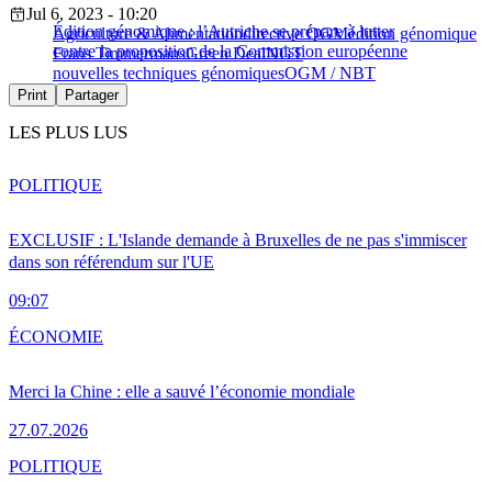
Jul 6, 2023 - 10:20
Édition génomique : l’Autriche se prépare à lutter
Agriculture & Alimentation
directive OGM
édition génomique
contre la proposition de la Commission européenne
Frans Timmermans
Green Deal
NGT
nouvelles techniques génomiques
OGM / NBT
Print
Partager
LES PLUS LUS
POLITIQUE
EXCLUSIF : L'Islande demande à Bruxelles de ne pas s'immiscer
dans son référendum sur l'UE
09:07
ÉCONOMIE
Merci la Chine : elle a sauvé l’économie mondiale
27.07.2026
POLITIQUE