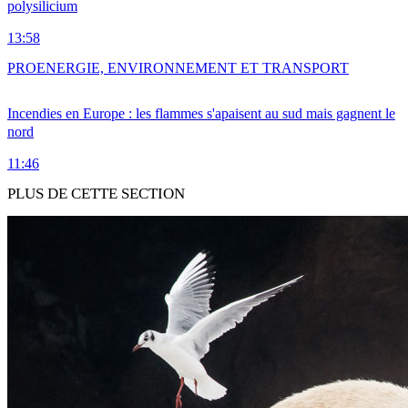
polysilicium
13:58
PRO
ENERGIE, ENVIRONNEMENT ET TRANSPORT
Incendies en Europe : les flammes s'apaisent au sud mais gagnent le
nord
11:46
PLUS DE CETTE SECTION