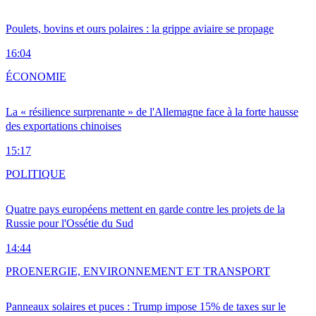
Poulets, bovins et ours polaires : la grippe aviaire se propage
16:04
ÉCONOMIE
La « résilience surprenante » de l'Allemagne face à la forte hausse
des exportations chinoises
15:17
POLITIQUE
Quatre pays européens mettent en garde contre les projets de la
Russie pour l'Ossétie du Sud
14:44
PRO
ENERGIE, ENVIRONNEMENT ET TRANSPORT
Panneaux solaires et puces : Trump impose 15% de taxes sur le