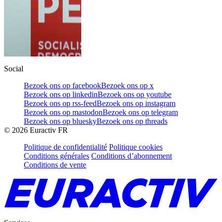
Social
Bezoek ons op facebook
Bezoek ons op x
Bezoek ons op linkedin
Bezoek ons op youtube
Bezoek ons op rss-feed
Bezoek ons op instagram
Bezoek ons op mastodon
Bezoek ons op telegram
Bezoek ons op bluesky
Bezoek ons op threads
©
2026
Euractiv FR
Politique de confidentialité
Politique cookies
Conditions générales
Conditions d’abonnement
Conditions de vente