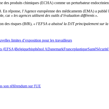
éenne des produits chimiques (ECHA) comme un perturbateur endocrinie
2023. En réponse, l’Agence européenne des médicaments (EMA) a publié
le, car
« les agences utilisent des outils d’évaluation différents »
.
tion des risques (BfR),
« l’EFSA a abaissé la DJT principalement sur la 
elles limites d’exposition pour les travailleurs
nts (EFSA)
Belgique
bisphénol A
Danemark
France
plastique
Santé
Sécurité
s son référendum sur l'UE