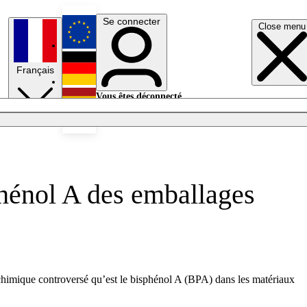
Se connecter
Close menu
English
Français
Deutsch
Vous êtes déconnecté.
Se connecter
Español
Lumières éteintes
hénol A des emballages
 chimique controversé qu’est le bisphénol A (BPA) dans les matériaux