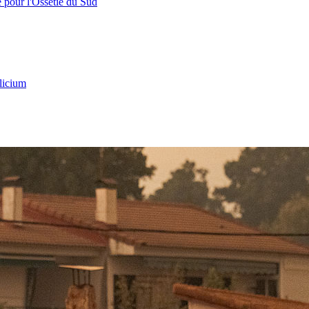
e pour l'Ossétie du Sud
licium