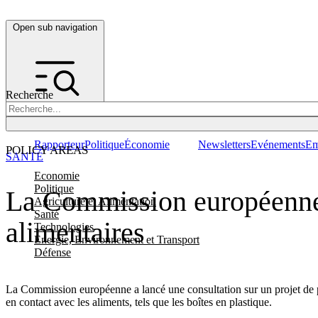
Open sub navigation
Recherche
Rapporteur
Politique
Économie
Newsletters
Evénements
Em
POLICY AREAS
SANTÉ
Economie
Politique
La Commission européenne 
Agriculture et Alimentation
Santé
alimentaires
Technologies
Energie, Environnement et Transport
Défense
La Commission européenne a lancé une consultation sur un projet de p
en contact avec les aliments, tels que les boîtes en plastique.