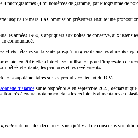
re de 4 microgrammes (4 millionièmes de gramme) par kilogramme de poi
verte jusqu’au 9 mars. La Commission présentera ensuite une proposition 
puis les années 1960, s’appliquera aux boîtes de conserve, aux ustensiles
ans un communiqué.
 effets néfastes sur la santé puisqu’il migrerait dans les aliments depu
rbonate, en 2016 elle a interdit son utilisation pour l’impression de reçu
our bébés et enfants, les peintures et les revêtements.
trictions supplémentaires sur les produits contenant du BPA.
a
sonnette d’alarme
sur le bisphénol A en septembre 2023, déclarant que l
ation très étendue, notamment dans les récipients alimentaires en plastiqu
cupante »
depuis des décennies, sans qu’il y ait de consensus scientifiqu