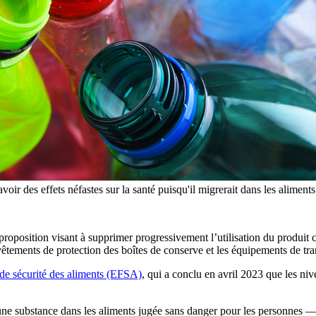
oir des effets néfastes sur la santé puisqu'il migrerait dans les aliment
roposition visant à supprimer progressivement l’utilisation du produit
evêtements de protection des boîtes de conserve et les équipements de tr
de sécurité des aliments (EFSA)
, qui a conclu en avril 2023 que les ni
d’une substance dans les aliments jugée sans danger pour les personne