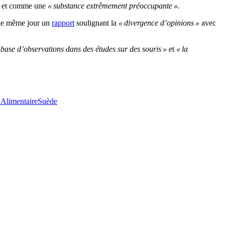
n et comme une
« substance extrêmement préoccupante ».
 le même jour un
rapport
soulignant la
« divergence d’opinions »
avec
base d’observations dans des études sur des souris »
et
« la
 Alimentaire
Suède