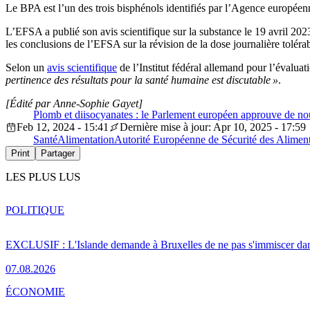
Le BPA est l’un des trois bisphénols identifiés par l’Agence europ
L’EFSA a publié son avis scientifique sur la substance le 19 avril 
les conclusions de l’EFSA sur la révision de la dose journalière tolérab
Selon un
avis scientifique
de l’Institut fédéral allemand pour l’évalua
pertinence des résultats pour la santé humaine est discutable »
.
[Édité par Anne-Sophie Gayet]
Plomb et diisocyanates : le Parlement européen approuve de nouv
Feb 12, 2024 - 15:41
Dernière mise à jour: Apr 10, 2025 - 17:59
Santé
Alimentation
Autorité Européenne de Sécurité des Alime
Print
Partager
LES PLUS LUS
POLITIQUE
EXCLUSIF : L'Islande demande à Bruxelles de ne pas s'immiscer dan
07.08.2026
ÉCONOMIE