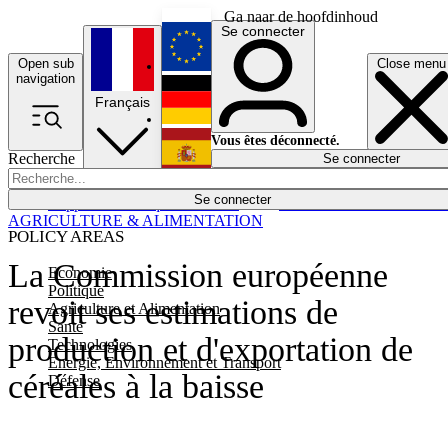
Ga naar de hoofdinhoud
Se connecter
Open sub
Close menu
English
navigation
Français
Deutsch
Vous êtes déconnecté.
Recherche
Se connecter
Español
Lumières éteintes
Se connecter
Rapporteur
Politique
Économie
Newsletters
Evénements
Em
AGRICULTURE & ALIMENTATION
POLICY AREAS
La Commission européenne
Economie
Politique
revoit ses estimations de
Agriculture et Alimentation
Santé
production et d'exportation de
Technologies
Energie, Environnement et Transport
céréales à la baisse
Défense