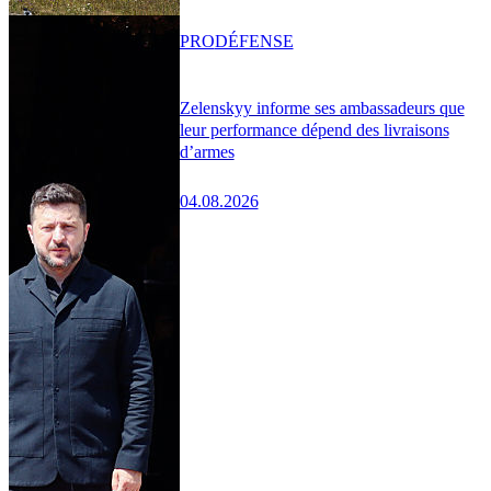
PRO
DÉFENSE
Zelenskyy informe ses ambassadeurs que
leur performance dépend des livraisons
d’armes
04.08.2026