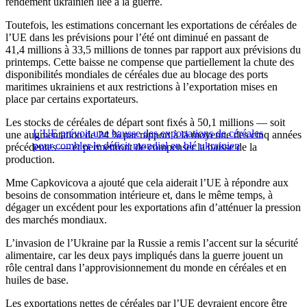
rendement ukrainien liée à la guerre.
Toutefois, les estimations concernant les exportations de céréales de
l’UE dans les prévisions pour l’été ont diminué en passant de
41,4 millions à 33,5 millions de tonnes par rapport aux prévisions du
printemps. Cette baisse ne compense que partiellement la chute des
disponibilités mondiales de céréales due au blocage des ports
maritimes ukrainiens et aux restrictions à l’exportation mises en
place par certains exportateurs.
Les stocks de céréales de départ sont fixés à 50,1 millions — soit
L’UE prévoit une hausse des exportations de céréales
une augmentation de 24 % par rapport à la moyenne des cinq années
pour combler le déficit mondial en blé ukrainien
précédentes — et permettront de compenser la baisse de la
production.
Mme Capkovicova a ajouté que cela aiderait l’UE à répondre aux
besoins de consommation intérieure et, dans le même temps, à
dégager un excédent pour les exportations afin d’atténuer la pression
des marchés mondiaux.
L’invasion de l’Ukraine par la Russie a remis l’accent sur la sécurité
alimentaire, car les deux pays impliqués dans la guerre jouent un
rôle central dans l’approvisionnement du monde en céréales et en
huiles de base.
Les exportations nettes de céréales par l’UE devraient encore être