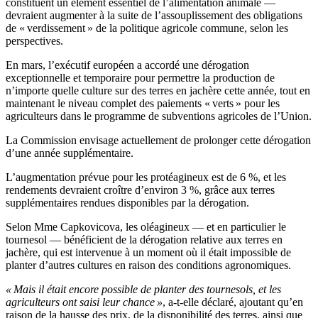
constituent un élément essentiel de l’alimentation animale —
devraient augmenter à la suite de l’assouplissement des obligations
de « verdissement » de la politique agricole commune, selon les
perspectives.
En mars, l’exécutif européen a accordé une dérogation
exceptionnelle et temporaire pour permettre la production de
n’importe quelle culture sur des terres en jachère cette année, tout en
maintenant le niveau complet des paiements « verts » pour les
agriculteurs dans le programme de subventions agricoles de l’Union.
La Commission envisage actuellement de prolonger cette dérogation
d’une année supplémentaire.
L’augmentation prévue pour les protéagineux est de 6 %, et les
rendements devraient croître d’environ 3 %, grâce aux terres
supplémentaires rendues disponibles par la dérogation.
Selon Mme Capkovicova, les oléagineux — et en particulier le
tournesol — bénéficient de la dérogation relative aux terres en
jachère, qui est intervenue à un moment où il était impossible de
planter d’autres cultures en raison des conditions agronomiques.
« Mais il était encore possible de planter des tournesols, et les
agriculteurs ont saisi leur chance »
, a-t-elle déclaré, ajoutant qu’en
raison de la hausse des prix, de la disponibilité des terres, ainsi que