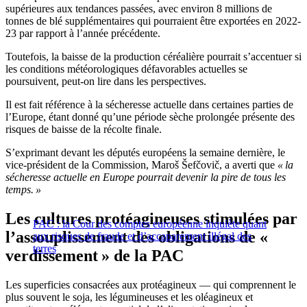
supérieures aux tendances passées, avec environ 8 millions de
tonnes de blé supplémentaires qui pourraient être exportées en 2022-
23 par rapport à l’année précédente.
Toutefois, la baisse de la production céréalière pourrait s’accentuer si
les conditions météorologiques défavorables actuelles se
poursuivent, peut-on lire dans les perspectives.
Il est fait référence à la sécheresse actuelle dans certaines parties de
l’Europe, étant donné qu’une période sèche prolongée présente des
risques de baisse de la récolte finale.
S’exprimant devant les députés européens la semaine dernière, le
vice-président de la Commission, Maroš Šefčovič, a averti que
« la
sécheresse actuelle en Europe pourrait devenir la pire de tous les
temps. »
Les cultures protéagineuses stimulées par
PAC : la Cour des comptes européenne inquiète quant
l’assouplissement des obligations de «
aux risques de fraude et d’accaparement illégal des
terres
verdissement » de la PAC
Les superficies consacrées aux protéagineux — qui comprennent le
plus souvent le soja, les légumineuses et les oléagineux et