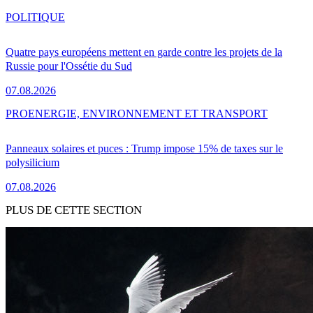
POLITIQUE
Quatre pays européens mettent en garde contre les projets de la
Russie pour l'Ossétie du Sud
07.08.2026
PRO
ENERGIE, ENVIRONNEMENT ET TRANSPORT
Panneaux solaires et puces : Trump impose 15% de taxes sur le
polysilicium
07.08.2026
PLUS DE CETTE SECTION