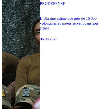
PRO
DÉFENSE
L’Ukraine estime que près de 16 000
volontaires étrangers servent dans son
armée
06.08.2026