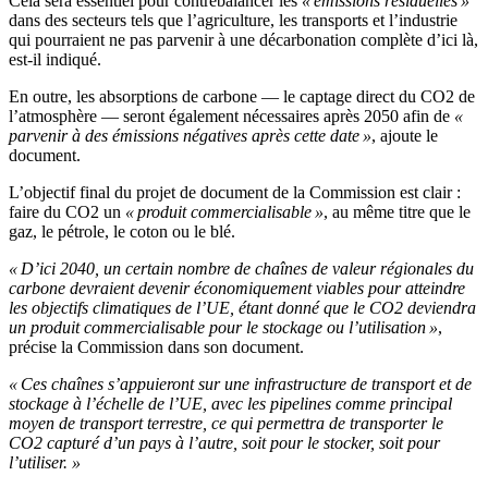
Cela sera essentiel pour contrebalancer les
« émissions résiduelles »
dans des secteurs tels que l’agriculture, les transports et l’industrie
qui pourraient ne pas parvenir à une décarbonation complète d’ici là,
est-il indiqué.
En outre, les absorptions de carbone — le captage direct du CO2 de
l’atmosphère — seront également nécessaires après 2050 afin de
«
parvenir à des émissions négatives après cette date »
, ajoute le
document.
L’objectif final du projet de document de la Commission est clair :
faire du CO2 un
« produit commercialisable »
, au même titre que le
gaz, le pétrole, le coton ou le blé.
« D’ici 2040, un certain nombre de chaînes de valeur régionales du
carbone devraient devenir économiquement viables pour atteindre
les objectifs climatiques de l’UE, étant donné que le CO2 deviendra
un produit commercialisable pour le stockage ou l’utilisation »
,
précise la Commission dans son document.
« Ces chaînes s’appuieront sur une infrastructure de transport et de
stockage à l’échelle de l’UE, avec les pipelines comme principal
moyen de transport terrestre, ce qui permettra de transporter le
CO2 capturé d’un pays à l’autre, soit pour le stocker, soit pour
l’utiliser. »