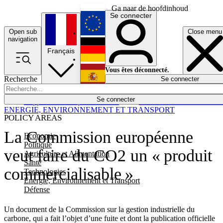
Ga naar de hoofdinhoud
Se connecter
Open sub
Close menu
English
navigation
Français
Deutsch
Vous êtes déconnecté.
Recherche
Se connecter
Español
Lumières éteintes
Se connecter
Rapporteur
Politique
Économie
Newsletters
Evénements
Em
ENERGIE, ENVIRONNEMENT ET TRANSPORT
POLICY AREAS
La Commission européenne
Economie
Politique
veut faire du CO2 un « produit
Agriculture et Alimentation
Santé
commercialisable »
Technologies
Energie, Environnement et Transport
Défense
Un document de la Commission sur la gestion industrielle du
carbone, qui a fait l’objet d’une fuite et dont la publication officielle