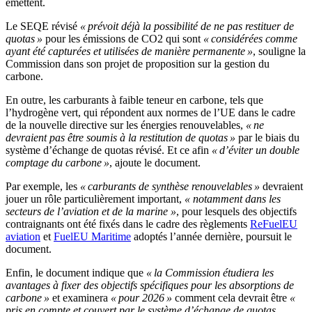
émettent.
Le SEQE révisé
« prévoit déjà la possibilité de ne pas restituer de
quotas »
pour les émissions de CO2 qui sont
« considérées comme
ayant été capturées et utilisées de manière permanente »
, souligne la
Commission dans son projet de proposition sur la gestion du
carbone.
En outre, les carburants à faible teneur en carbone, tels que
l’hydrogène vert, qui répondent aux normes de l’UE dans le cadre
de la nouvelle directive sur les énergies renouvelables,
« ne
devraient pas être soumis à la restitution de quotas »
par le biais du
système d’échange de quotas révisé. Et ce afin
« d’éviter un double
comptage du carbone »
, ajoute le document.
Par exemple, les
« carburants de synthèse renouvelables »
devraient
jouer un rôle particulièrement important,
« notamment dans les
secteurs de l’aviation et de la marine
»
, pour lesquels des objectifs
contraignants ont été fixés dans le cadre des règlements
ReFuelEU
aviation
et
FuelEU Maritime
adoptés l’année dernière, poursuit le
document.
Enfin, le document indique que
« la Commission étudiera les
avantages à fixer des objectifs spécifiques pour les absorptions de
carbone »
et examinera
« pour 2026 »
comment cela devrait être
«
pris en compte et couvert par le système d’échange de quotas