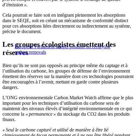
d’émission »
.
Cela pourrait se faire soit en intégrant pleinement les absorptions
dans le SEQE, soit en créant un mécanisme de conformité distinct
pour ces absorptions liées directement ou indirectement au système,
précise le document.
Les groupes écologistes émettent des
European Parliament adopts position on certifying
réserves
carbon removals
Bien qu’ils ne sont pas opposés au principe même du captage et à
l’utilisation du carbone, les groupes de défense de l’environnement
émettent des réserves sur la manière dont ces technologies pourraient
être encouragées à l’avenir, mettant en garde contre plusieurs
dangers.
L’ONG environnementale Carbon Market Watch affirme que le plus
important pour les techniques d’utilisation du carbone sera de
maintenir des niveaux élevés d’intégrité environnementale en ce qui
concerne la
« permanence »
du stockage du CO2 dans les produits
finaux.
« Seul le carbone capturé et utilisé de manière à être lié
chimiquement de façon permanente et à ne pas être libéré pendant