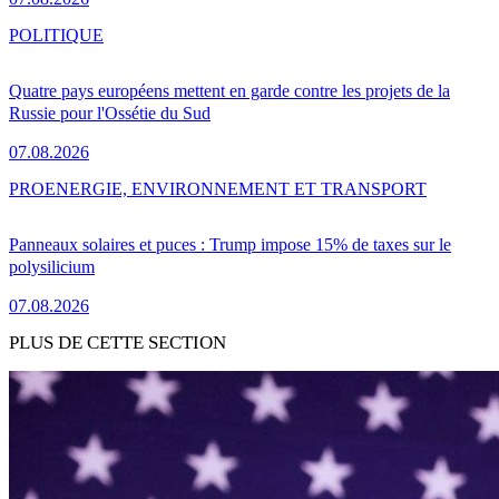
POLITIQUE
Quatre pays européens mettent en garde contre les projets de la
Russie pour l'Ossétie du Sud
07.08.2026
PRO
ENERGIE, ENVIRONNEMENT ET TRANSPORT
Panneaux solaires et puces : Trump impose 15% de taxes sur le
polysilicium
07.08.2026
PLUS DE CETTE SECTION