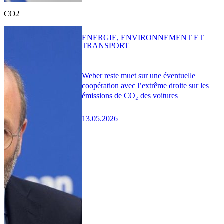
CO2
ENERGIE, ENVIRONNEMENT ET
TRANSPORT
Weber reste muet sur une éventuelle
coopération avec l’extrême droite sur les
émissions de CO₂ des voitures
13.05.2026