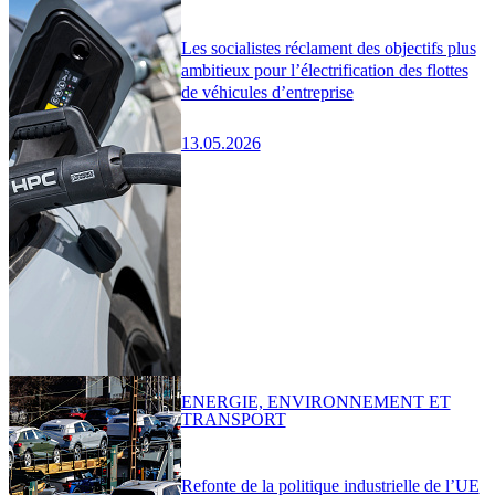
Les socialistes réclament des objectifs plus
ambitieux pour l’électrification des flottes
de véhicules d’entreprise
13.05.2026
ENERGIE, ENVIRONNEMENT ET
TRANSPORT
Refonte de la politique industrielle de l’UE