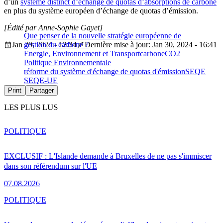
d’un
système distinct d’échange de quotas d’absorptions de carbone
en plus du système européen d’échange de quotas d’émission.
[Édité par Anne-Sophie Gayet]
Que penser de la nouvelle stratégie européenne de
Jan 29, 2024 - 12:34
gestion du carbone ?
Dernière mise à jour: Jan 30, 2024 - 16:41
Energie, Environnement et Transport
carbone
CO2
Politique Environnementale
réforme du système d'échange de quotas d'émission
SEQE
SEQE-UE
Print
Partager
LES PLUS LUS
POLITIQUE
EXCLUSIF : L'Islande demande à Bruxelles de ne pas s'immiscer
dans son référendum sur l'UE
07.08.2026
POLITIQUE