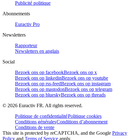
Publicité politique
Abonnements
Euractiv Pro
Newsletters
Rapporteur
Newsletters en anglais
Social
Bezoek ons op facebook
Bezoek ons op x
Bezoek ons op linkedin
Bezoek ons op youtube
Bezoek ons op rss-feed
Bezoek ons op instagram
Bezoek ons op mastodon
Bezoek ons op telegram
Bezoek ons op bluesky
Bezoek ons op threads
©
2026
Euractiv FR. All rights reserved.
Politique de confidentialité
Politique cookies
Conditions générales
Conditions d’abonnement
Conditions de vente
This site is protected by reCAPTCHA, and the Google
Privacy
Policy
and
Terms of Service
apply.