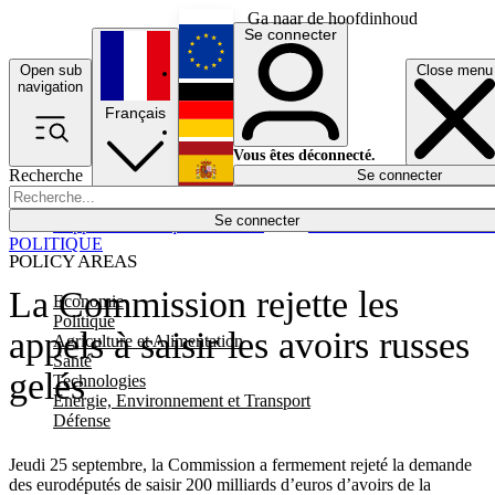
Ga naar de hoofdinhoud
Se connecter
Open sub
Close menu
English
navigation
Français
Deutsch
Vous êtes déconnecté.
Recherche
Se connecter
Español
Lumières éteintes
Se connecter
Rapporteur
Politique
Économie
Newsletters
Evénements
Em
POLITIQUE
POLICY AREAS
La Commission rejette les
Economie
Politique
appels à saisir les avoirs russes
Agriculture et Alimentation
Santé
gelés
Technologies
Energie, Environnement et Transport
Défense
Jeudi 25 septembre, la Commission a fermement rejeté la demande
des eurodéputés de saisir 200 milliards d’euros d’avoirs de la