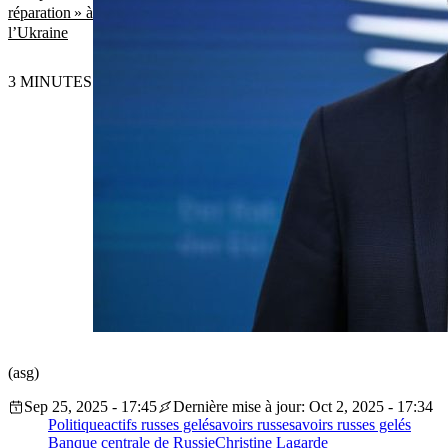
réparation » à
l’Ukraine
3 MINUTES
(asg)
Sep 25, 2025 - 17:45
Dernière mise à jour: Oct 2, 2025 - 17:34
Politique
actifs russes gelés
avoirs russes
avoirs russes gelés
Banque centrale de Russie
Christine Lagarde