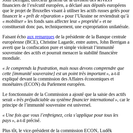
financiers de l’exécutif européen, a déclaré aux députés européens
que le projet de Bruxelles visant à utiliser les actifs russes gelés pour
financer le
« prêt de réparation »
pour l’Ukraine ne reviendrait qu’à
« mobiliser »
les fonds sans affecter leur
« propriété »
et ne
constituerait donc pas, techniquement, une expropriation unilatérale.
Faisant écho
aux remarques
de la présidente de la Banque centrale
européenne (BCE), Christine Lagarde, entre autres, John Berrigan a
averti que la confiscation pure et simple violerait l’immunité
souveraine des actifs et pourrait menacer la stabilité financière
mondiale.
« Je comprends la frustration, mais nous devons comprendre que
cette [immunité souveraine] est un point très important »
, a-t-il
expliqué devant la commission des Affaires économiques et
monétaires (ECON) du Parlement européen.
Le fonctionnaire de la Commission a ajouté que la saisie des actifs
serait
« très préjudiciable au système financier international »
, car le
principe de l’immunité souveraine est universel.
« Une fois que vous l’enfreignez, cela s’applique pour tous les
pays »
, a-t-il précisé.
Plus tôt, le vice-président de la commission ECON, Luděk