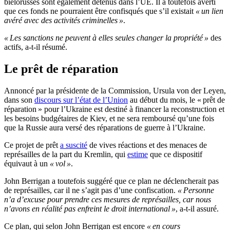
biélorusses sont également détenus dans l’UE. Il a toutefois averti
que ces fonds ne pourraient être confisqués que s’il existait
« un lien
avéré avec des activités criminelles »
.
« Les sanctions ne peuvent à elles seules changer la propriété »
des
actifs, a-t-il résumé.
Le prêt de réparation
Annoncé par la présidente de la Commission, Ursula von der Leyen,
dans son
discours sur l’état de l’Union
au début du mois, le « prêt de
réparation » pour l’Ukraine est destiné à financer la reconstruction et
les besoins budgétaires de Kiev, et ne sera remboursé qu’une fois
que la Russie aura versé des réparations de guerre à l’Ukraine.
Ce projet de prêt
a suscité
de vives réactions et des menaces de
représailles de la part du Kremlin, qui
estime
que ce dispositif
équivaut à un
« vol »
.
John Berrigan a toutefois suggéré que ce plan ne déclencherait pas
de représailles, car il ne s’agit pas d’une confiscation.
« Personne
n’a d’excuse pour prendre ces mesures de représailles, car nous
n’avons en réalité pas enfreint le droit international »
, a-t-il assuré.
Ce plan, qui selon John Berrigan est encore
« en cours