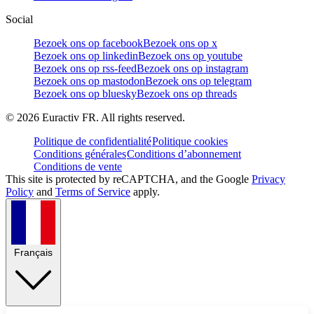
Social
Bezoek ons op facebook
Bezoek ons op x
Bezoek ons op linkedin
Bezoek ons op youtube
Bezoek ons op rss-feed
Bezoek ons op instagram
Bezoek ons op mastodon
Bezoek ons op telegram
Bezoek ons op bluesky
Bezoek ons op threads
©
2026
Euractiv FR. All rights reserved.
Politique de confidentialité
Politique cookies
Conditions générales
Conditions d’abonnement
Conditions de vente
This site is protected by reCAPTCHA, and the Google
Privacy
Policy
and
Terms of Service
apply.
Français