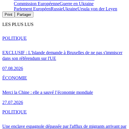
Commission Européenne
Guerre en Ukraine
Parlement Européen
Russie
Ukraine
Ursula von der Leyen
Print
Partager
LES PLUS LUS
POLITIQUE
EXCLUSIF : L'Islande demande à Bruxelles de ne pas s'immiscer
dans son référendum sur l'UE
07.08.2026
ÉCONOMIE
Merci la Chine : elle a sauvé l’économie mondiale
27.07.2026
POLITIQUE
Une enclave espagnole dépassée par l'afflux de migrants arrivant par