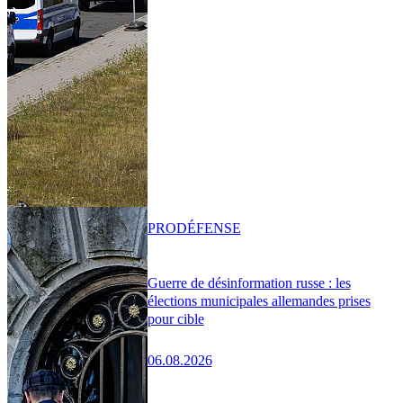
PRO
DÉFENSE
Guerre de désinformation russe : les
élections municipales allemandes prises
pour cible
06.08.2026