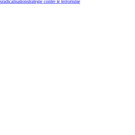
s
radicalisation
stratégie contre le terrorisme