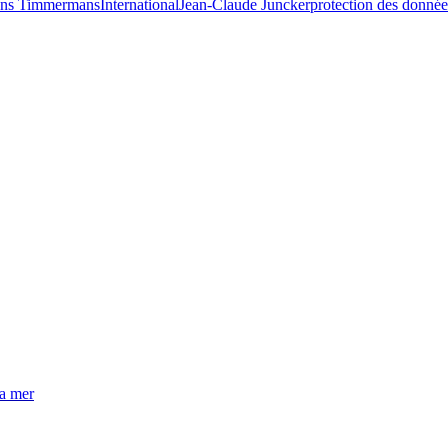
ans Timmermans
International
Jean-Claude Juncker
protection des donnée
la mer