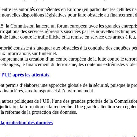
 entre les autorités compétentes en Europe (en particulier les cellules
 nouvelles dispositions législatives pour faire obstacle au financement d
5, la Commission lancera un forum européen avec les grandes entreprises
rrogations des services répressifs suscitées par les nouvelles techniques
it de lutter contre le trafic illicite et la remise en service des armes 
priorité consiste à s’attaquer aux obstacles à la conduite des enquêtes 
aux informations sur l’internet.
mprennent la création d’un centre européen de la lutte contre le terror
 étrangers, le financement du terrorisme, les contenus extrémistes violents
 l’UE après les attentats
t permis d’élaborer une approche globale de la sécurité, puisque le pr
ns financières, aux transports et à l’environnement.
 autres politiques de l’UE, l’une des grandes priorités de la Commissio
 judiciaire, la formation et la recherche. Une grande attention sera éga
t la réforme de la protection des données.
la protection des données