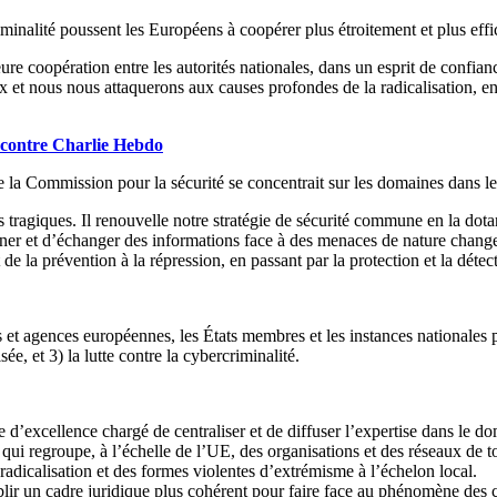
rcriminalité poussent les Européens à coopérer plus étroitement et plus 
coopération entre les autorités nationales, dans un esprit de confiance
 et nous nous attaquerons aux causes profondes de la radicalisation, en
t contre Charlie Hebdo
 Commission pour la sécurité se concentrait sur les domaines dans les
tragiques. Il renouvelle notre stratégie de sécurité commune en la dot
ner et d’échanger des informations face à des menaces de nature chang
 de la prévention à la répression, en passant par la protection et la détecti
s et agences européennes, les États membres et les instances nationales 
sée, et 3) la lutte contre la cybercriminalité.
d’excellence chargé de centraliser et de diffuser l’expertise dans le dom
 qui regroupe, à l’échelle de l’UE, des organisations et des réseaux de t
radicalisation et des formes violentes d’extrémisme à l’échelon local.
ablir un cadre juridique plus cohérent pour faire face au phénomène des 