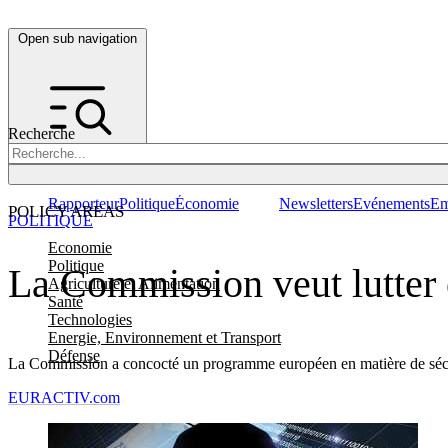
Open sub navigation
Recherche
Rapporteur
Politique
Économie
Newsletters
Evénements
Em
POLICY AREAS
POLITIQUE
Economie
Politique
La Commission veut lutter e
Agriculture et Alimentation
Santé
Technologies
Energie, Environnement et Transport
Défense
La Commission a concocté un programme européen en matière de sécuri
EURACTIV.com