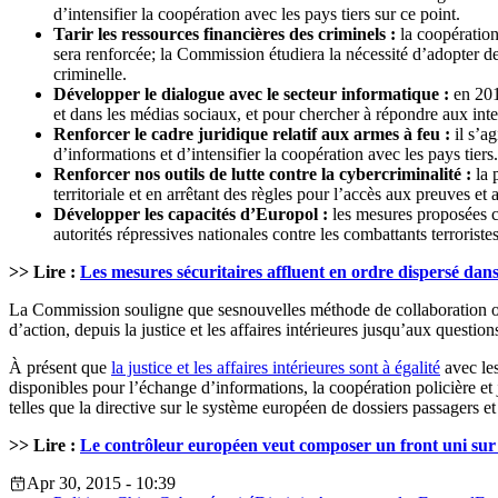
d’intensifier la coopération avec les pays tiers sur ce point.
Tarir les ressources financières des criminels :
la coopération
sera renforcée; la Commission étudiera la nécessité d’adopter de
criminelle.
Développer le dialogue avec le secteur informatique :
en 201
et dans les médias sociaux, et pour chercher à répondre aux inte
Renforcer le cadre juridique relatif aux armes à feu :
il s’ag
d’informations et d’intensifier la coopération avec les pays tiers.
Renforcer nos outils de lutte contre la cybercriminalité
:
la 
territoriale et en arrêtant des règles pour l’accès aux preuves et 
Développer les capacités d’Europol :
les mesures proposées co
autorités répressives nationales contre les combattants terroristes
>> Lire :
Les mesures sécuritaires affluent en ordre dispersé dans
La Commission souligne que sesnouvelles méthode de collaboration on
d’action, depuis la justice et les affaires intérieures jusqu’aux questio
À présent que
la justice et les affaires intérieures sont à égalité
avec les
disponibles pour l’échange d’informations, la coopération policière et
telles que la directive sur le système européen de dossiers passagers e
>> Lire :
Le contrôleur européen veut composer un front uni sur 
Apr 30, 2015 - 10:39