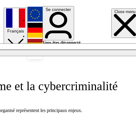
Se connecter
Close menu
English
Français
Deutsch
Vous êtes déconnecté.
Se connecter
Español
Lumières éteintes
me et la cybercriminalité
ganisé représentent les principaux enjeux.