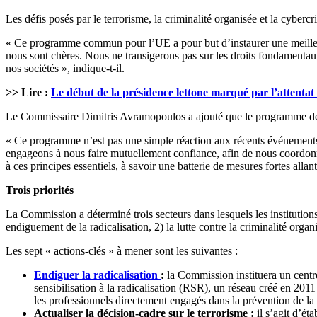
Les défis posés par le terrorisme, la criminalité organisée et la cybe
« Ce programme commun pour l’UE a pour but d’instaurer une meilleure 
nous sont chères. Nous ne transigerons pas sur les droits fondamentaux
nos sociétés », indique-t-il.
>> Lire :
Le début de la présidence lettone marqué par l’attenta
Le Commissaire Dimitris Avramopoulos a ajouté que le programme de la
« Ce programme n’est pas une simple réaction aux récents événements 
engageons à nous faire mutuellement confiance, afin de nous coordon
à ces principes essentiels, à savoir une batterie de mesures fortes allant
Trois priorités
La Commission a déterminé trois secteurs dans lesquels les institution
endiguement de la radicalisation, 2) la lutte contre la criminalité organi
Les sept « actions-clés » à mener sont les suivantes :
Endiguer la radicalisation
:
la Commission instituera un centre 
sensibilisation à la radicalisation (RSR), un réseau créé en 2011
les professionnels directement engagés dans la prévention de la 
Actualiser la décision-cadre sur le terrorisme :
il s’agit d’ét