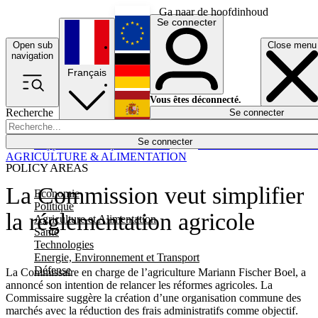
Ga naar de hoofdinhoud
Se connecter
Open sub
Close menu
English
navigation
Français
Deutsch
Vous êtes déconnecté.
Recherche
Se connecter
Español
Lumières éteintes
Se connecter
Rapporteur
Politique
Économie
Newsletters
Evénements
Em
AGRICULTURE & ALIMENTATION
POLICY AREAS
La Commission veut simplifier
Economie
Politique
la réglementation agricole
Agriculture et Alimentation
Santé
Technologies
Energie, Environnement et Transport
Défense
La Commissaire en charge de l’agriculture Mariann Fischer Boel, a
annoncé son intention de relancer les réformes agricoles. La
Commissaire suggère la création d’une organisation commune des
marchés avec la réduction des frais administratifs comme objectif.