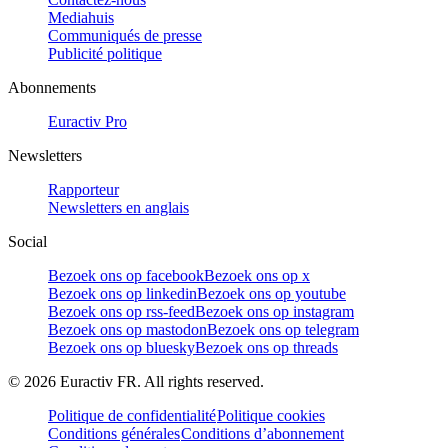
Mediahuis
Communiqués de presse
Publicité politique
Abonnements
Euractiv Pro
Newsletters
Rapporteur
Newsletters en anglais
Social
Bezoek ons op facebook
Bezoek ons op x
Bezoek ons op linkedin
Bezoek ons op youtube
Bezoek ons op rss-feed
Bezoek ons op instagram
Bezoek ons op mastodon
Bezoek ons op telegram
Bezoek ons op bluesky
Bezoek ons op threads
©
2026
Euractiv FR. All rights reserved.
Politique de confidentialité
Politique cookies
Conditions générales
Conditions d’abonnement