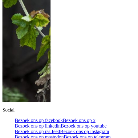
Social
Bezoek ons op facebook
Bezoek ons op x
Bezoek ons op linkedin
Bezoek ons op youtube
Bezoek ons op rss-feed
Bezoek ons op instagram
Bezoek ons op mastodon
Bezoek ons op telegram