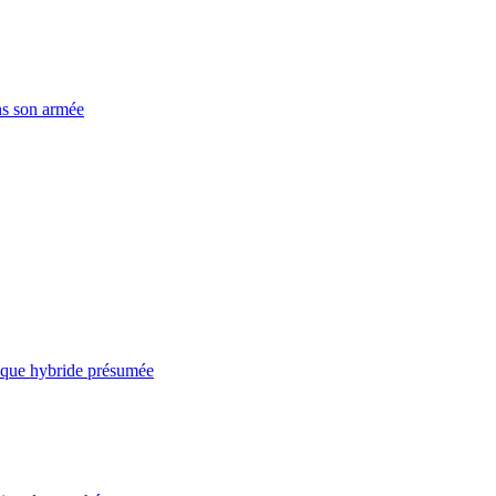
ns son armée
taque hybride présumée