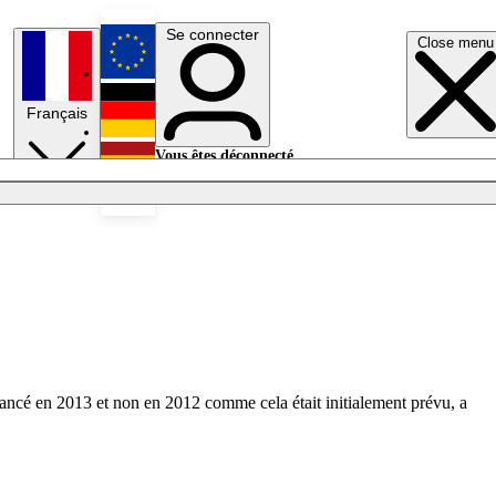
Se connecter
Close menu
English
Français
Deutsch
Vous êtes déconnecté.
Se connecter
Español
Lumières éteintes
lancé en 2013 et non en 2012 comme cela était initialement prévu, a