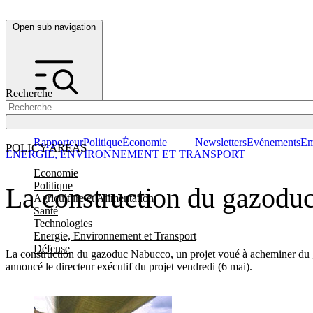
Open sub navigation
Recherche
Rapporteur
Politique
Économie
Newsletters
Evénements
Em
POLICY AREAS
ENERGIE, ENVIRONNEMENT ET TRANSPORT
Economie
Politique
La construction du gazodu
Agriculture et Alimentation
Santé
Technologies
Energie, Environnement et Transport
Défense
La construction du gazoduc Nabucco, un projet voué à acheminer du ga
annoncé le directeur exécutif du projet vendredi (6 mai).