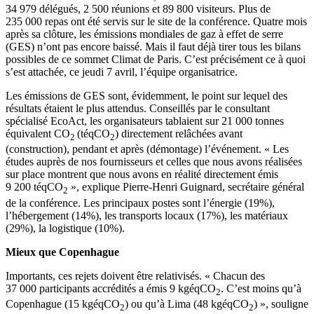
34 979 délégués, 2 500 réunions et 89 800 visiteurs. Plus de
235 000 repas ont été servis sur le site de la conférence. Quatre mois
après sa clôture, les émissions mondiales de gaz à effet de serre
(GES) n’ont pas encore baissé. Mais il faut déjà tirer tous les bilans
possibles de ce sommet Climat de Paris. C’est précisément ce à quoi
s’est attachée, ce jeudi 7 avril, l’équipe organisatrice.
Les émissions de GES sont, évidemment, le point sur lequel des
résultats étaient le plus attendus. Conseillés par le consultant
spécialisé EcoAct, les organisateurs tablaient sur 21 000 tonnes
équivalent CO
(téqCO
) directement relâchées avant
2
2
(construction), pendant et après (démontage) l’événement. « Les
études auprès de nos fournisseurs et celles que nous avons réalisées
sur place montrent que nous avons en réalité directement émis
9 200 téqCO
», explique Pierre-Henri Guignard, secrétaire général
2
de la conférence. Les principaux postes sont l’énergie (19%),
l’hébergement (14%), les transports locaux (17%), les matériaux
(29%), la logistique (10%).
Mieux que Copenhague
Importants, ces rejets doivent être relativisés. « Chacun des
37 000 participants accrédités a émis 9 kgéqCO
. C’est moins qu’à
2
Copenhague (15 kgéqCO
) ou qu’à Lima (48 kgéqCO
) », souligne
2
2