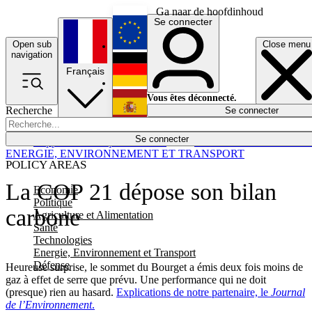
Ga naar de hoofdinhoud
Se connecter
Open sub
Close menu
English
navigation
Français
Deutsch
Vous êtes déconnecté.
Recherche
Se connecter
Español
Lumières éteintes
Se connecter
Rapporteur
Politique
Économie
Newsletters
Evénements
Em
ENERGIE, ENVIRONNEMENT ET TRANSPORT
POLICY AREAS
La COP 21 dépose son bilan
Economie
Politique
carbone
Agriculture et Alimentation
Santé
Technologies
Energie, Environnement et Transport
Défense
Heureuse surprise, le sommet du Bourget a émis deux fois moins de
gaz à effet de serre que prévu. Une performance qui ne doit
(presque) rien au hasard.
Explications de notre partenaire, le
Journal
de l’Environnement
.