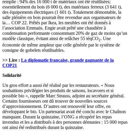
remplie : 94% des 16 000 t de matériaux ont été réutilisées;
essentiellement du bois (6 000 t), des matériaux ferreux (3 641 t),
des équipements électriques (1 601 t). Totalement démontable, la
salle plénière en bois pourrait être revendue aux organisateurs de
la… COP 22. Prêtés par Ikea, les meubles ont été donnés à
l’association Emmaüs. Engie avait prêté une chaudière à
condensation performante consommant 20% de gaz de moins qu’un
modèle classique, évitant ainsi de relâcher 55 téqCO
. Une
2
économie de même ampleur que celle générée par le système de
consigne de gobelets réutilisables.
>> Lire :
La diplomatie française, grande gagnante de la
COP21
Solidarité
Un gros effort a aussi été réalisé par les restaurateurs. « Nous
souhaitions privilégier les produits de saisons, locavores et si
possible bio », rappelle Marc Strauss, adjoint au secrétaire général.
Certains fournisseurs ont dû trouver de nouvelles sources
d’approvisionnement. D’autres ont renouvelé leur offre, en
développant le bio. Un partenariat avait été conclu avec le Chaînon
manquant. Durant la quinzaine, l’ONG a récupéré les repas
invendus et les a distribués à des personnes démunies : 15 000 repas
ont ainsi été redistribués durant la quinzaine.