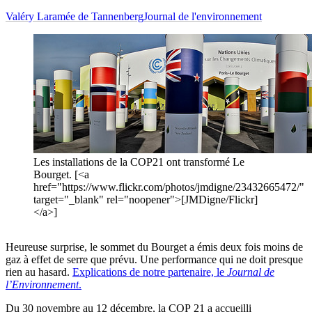
Valéry Laramée de Tannenberg
Journal de l'environnement
Les installations de la COP21 ont transformé Le
Bourget. [<a
href="https://www.flickr.com/photos/jmdigne/23432665472/"
target="_blank" rel="noopener">[JMDigne/Flickr]
</a>]
Heureuse surprise, le sommet du Bourget a émis deux fois moins de
gaz à effet de serre que prévu. Une performance qui ne doit presque
rien au hasard.
Explications de notre partenaire, le
Journal de
l’Environnement
.
Du 30 novembre au 12 décembre, la COP 21 a accueilli