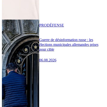
PRO
DÉFENSE
Guerre de désinformation russe : les
élections municipales allemandes prises
pour cible
06.08.2026