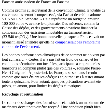
l’ancien ambassadeur de France au Panama.
Comme promis au secrétariat de la convention Climat, la totalité de
ces émissions seront ‘compensées’, via l’achat de crédit carbone
VCS ou Gold Standard. « Cela représente un budget d’environ
100 000 euros », avance le diplomate. Des mécènes, comme la
Caisse des dépôts, et des gouvernements devraient financer la
compensation des émissions imputables au transport aérien
(33 540 téqCO
). Une bonne nouvelle, puisque la France avait un
2
moment laissé entendre qu’elle ne
compenserait pas l’empreinte
carbone de l’événement
.
Les bonnes performances climatiques de ce sommet ne doivent pas
tout au hasard. « Certes, il n’a pas fait un froid de canard et les
conditions sécuritaires ont incité les participants à emprunter les
transports en commun plutôt que des voitures », souligne Pierre-
Henri Guignard. À posteriori, les Français se sont aussi rendu
compte que rares étaient les délégués et journalistes à rester durant
toute la quinzaine. Pour autant, quelques précautions avaient été
prises, en amont, pour limiter les dégâts climatiques.
Recyclage et réutilisation
Le cahier des charges des fournisseurs était strict: un maximum de
matériaux devait pouvoir être recyclé. Une condition plutôt bien