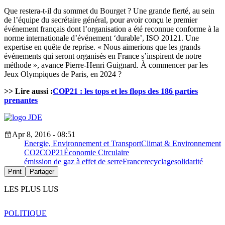
Que restera-t-il du sommet du Bourget ? Une grande fierté, au sein
de l’équipe du secrétaire général, pour avoir conçu le premier
événement français dont l’organisation a été reconnue conforme à la
norme internationale d’événement ‘durable’, ISO 20121. Une
expertise en quête de reprise. « Nous aimerions que les grands
événements qui seront organisés en France s’inspirent de notre
méthode », avance Pierre-Henri Guignard. À commencer par les
Jeux Olympiques de Paris, en 2024 ?
>> Lire aussi :
COP21 : les tops et les flops des 186 parties
prenantes
Apr 8, 2016 - 08:51
Energie, Environnement et Transport
Climat & Environnement
CO2
COP21
Économie Circulaire
émission de gaz à effet de serre
France
recyclage
solidarité
Print
Partager
LES PLUS LUS
POLITIQUE