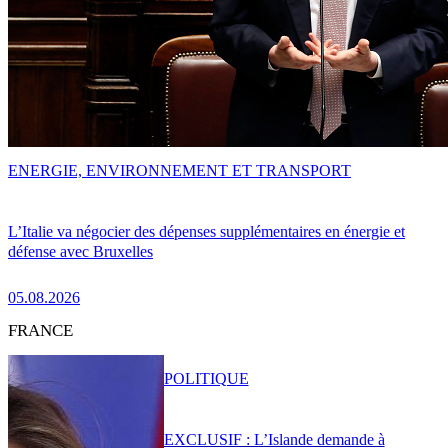
ENERGIE, ENVIRONNEMENT ET TRANSPORT
L’Italie va négocier des dépenses supplémentaires en énergie et
défense avec Bruxelles
05.08.2026
FRANCE
POLITIQUE
EXCLUSIF : L’Islande demande à