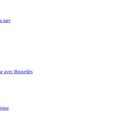
la mer
se avec Bruxelles
fense