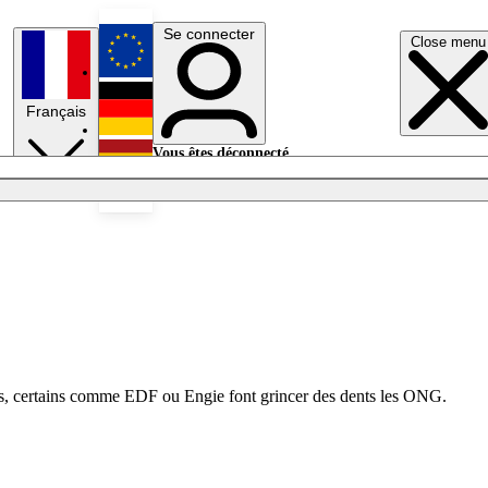
Se connecter
Close menu
English
Français
Deutsch
Vous êtes déconnecté.
Se connecter
Español
Lumières éteintes
sors, certains comme EDF ou Engie font grincer des dents les ONG.