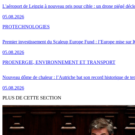
L'aéroport de Leipzig à nouveau pris pour cible : un drone piégé décle
05.08.2026
PRO
TECHNOLOGIES
Premier investissement du Scaleup Europe Fund : l’Europe mise sur
05.08.2026
PRO
ENERGIE, ENVIRONNEMENT ET TRANSPORT
Nouveau dôme de chaleur : l’Autriche bat son record historique de te
05.08.2026
PLUS DE CETTE SECTION