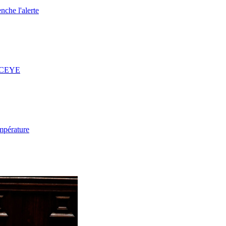
nche l'alerte
 ICEYE
mpérature