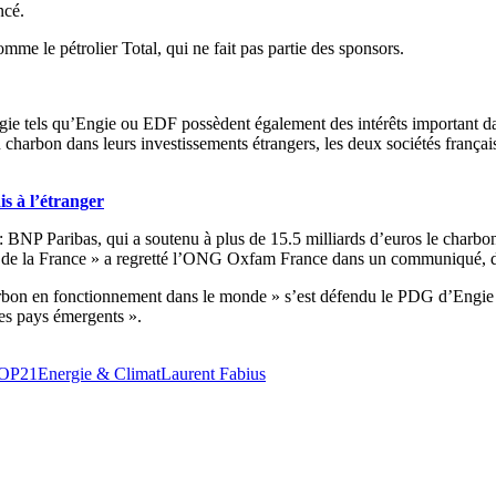
ncé.
mme le pétrolier Total, qui ne fait pas partie des sponsors.
rgie tels qu’Engie ou EDF possèdent également des intérêts important 
charbon dans leurs investissements étrangers, les deux sociétés françai
is à l’étranger
 BNP Paribas, qui a soutenu à plus de 15.5 milliards d’euros le charbo
ns de la France » a regretté l’ONG Oxfam France dans un communiqué, 
rbon en fonctionnement dans le monde » s’est défendu le PDG d’Engie (
es pays émergents ».
OP21
Energie & Climat
Laurent Fabius