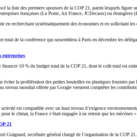
nnoncé la liste des premiers sponsors de la COP 21, parmi lesquels fi
entreprises françaises (La Poste, Air France, JCDecaux) ou étrangères (I
uable en recherchant systématiquement des économies et en sollicitant les
 total de la conférence qui rassemblera à Paris en décembre les délégat
s entreprises
e financer 10 % du budget total de la COP 21, dont le coût total est est
éviter la prolifération des petites bouteilles en plastiques fournies par
u niveau mondial offerte par Google viennent compléter les contribution
ur activité est compatible avec un haut niveau d’exigence environnemental 
 pour le climat, la France s’était engagée à ne retenir que les mécènes 
COP 21
nri Guignard, secrétaire général chargé de l’organisation de la COP 21.