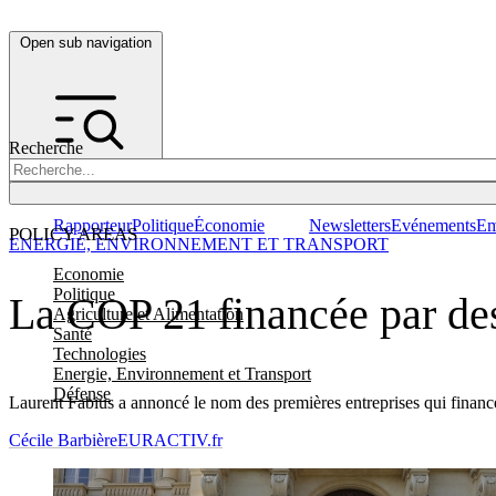
Open sub navigation
Recherche
Rapporteur
Politique
Économie
Newsletters
Evénements
Em
POLICY AREAS
ENERGIE, ENVIRONNEMENT ET TRANSPORT
Economie
Politique
La COP 21 financée par de
Agriculture et Alimentation
Santé
Technologies
Energie, Environnement et Transport
Défense
Laurent Fabius a annoncé le nom des premières entreprises qui financ
Cécile Barbière
EURACTIV.fr