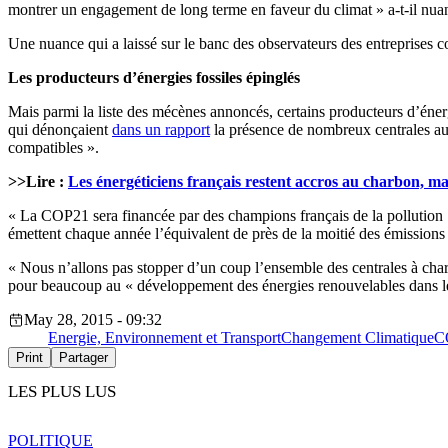
montrer un engagement de long terme en faveur du climat » a-t-il nua
Une nuance qui a laissé sur le banc des observateurs des entreprises co
Les producteurs d’énergies fossiles épinglés
Mais parmi la liste des mécènes annoncés, certains producteurs d’éne
qui dénonçaient
dans un rapport
la présence de nombreux centrales au 
compatibles ».
>>Lire :
Les énergéticiens français restent accros au charbon, ma
« La COP21 sera financée par des champions français de la pollution :
émettent chaque année l’équivalent de près de la moitié des émissio
« Nous n’allons pas stopper d’un coup l’ensemble des centrales à cha
pour beaucoup au « développement des énergies renouvelables dans l
May 28, 2015 - 09:32
Energie, Environnement et Transport
Changement Climatique
C
Print
Partager
LES PLUS LUS
POLITIQUE