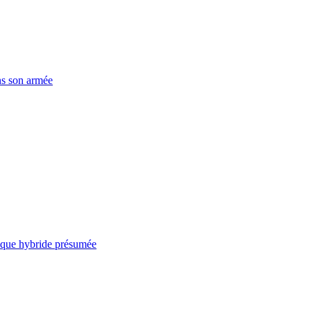
ns son armée
taque hybride présumée