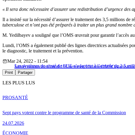
« Il sera donc nécessaire d’assurer une redistribution d’urgence des 
Il a insisté sur la nécessité d’assurer le traitement des 3,5 millions de 
tuberculose et n’ont pas été préparés à traiter un plus grand nombre d
M. Yedilbayev a souligné que l’OMS œuvrait pour garantir l’accès aux 
Lundi, l’OMS a également publié des lignes directrices actualisées pou
le diagnostic, le traitement et la prévention.
Mar 24, 2022 - 11:54
Les systèmes de santé de l’UE s’adaptent à l’arrivée de 2,5 mill
Santé
coronavirus
Covid-19
Guerre en Ukraine
OMS
Organisation
Print
Partager
LES PLUS LUS
PRO
SANTÉ
Sept pays votent contre le programme de santé de la Commission
24.07.2026
ÉCONOMIE