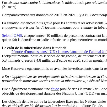
l’accès aux soins contre la tuberculose, le tableau reste peu reluisant 
(21 mars).
Comparativement aux données de 2019, en 2021 il y a eu
« beaucoup 
La situation est encore plus grave pour les enfants et les adolescents.
«
engagements pris par les dirigeants mondiaux pour éliminer la tuberc
Selon l’OMS
, chaque année, 10 millions de personnes contractent la t
qui en fait la deuxième maladie infectieuse la plus meurtrière au mon
Le coût de la tuberculose dans le monde
Pénurie d’organes dans l’UE : la transplantation de l’animal à l’
L’objectif mondial pour les services de diagnostic, de traitement et de
5,3 milliards d’euros à 4,8 milliards d’euros en 2020, soit un montant b
Mme Kasaeva a également mis en avant les investissements dans la re
« En s’appuyant sur les enseignements tirés des recherches sur la Covid
particulier de nouveaux vaccins contre la tuberculose »,
a déclaré Mme 
Elle a également mentionné une
étude
publiée dans la revue
The Lanc
objectifs de développement durable des Nations Unies (ODD) en mati
Les objectifs de lutte contre la tuberculose fixés par les Nations Un
de cet objectif semble désormais fort improbable »
, indique l’étude.