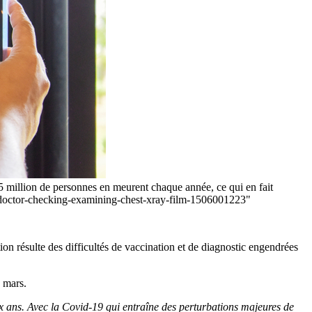
,5 million de personnes en meurent chaque année, ce qui en fait
o/doctor-checking-examining-chest-xray-film-1506001223"
on résulte des difficultés de vaccination et de diagnostic engendrées
 mars.
ix ans. Avec la Covid-19 qui entraîne des perturbations majeures de