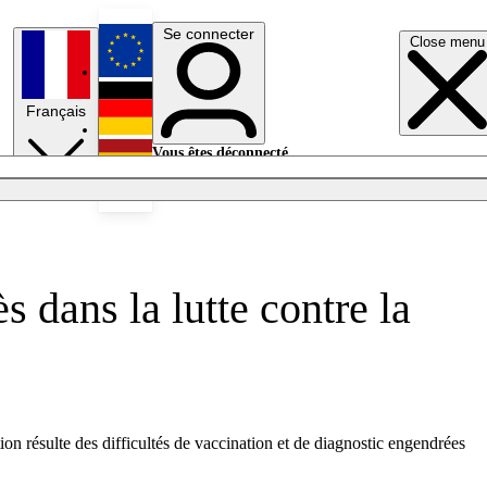
Se connecter
Close menu
English
Français
Deutsch
Vous êtes déconnecté.
Se connecter
Español
Lumières éteintes
 dans la lutte contre la
on résulte des difficultés de vaccination et de diagnostic engendrées