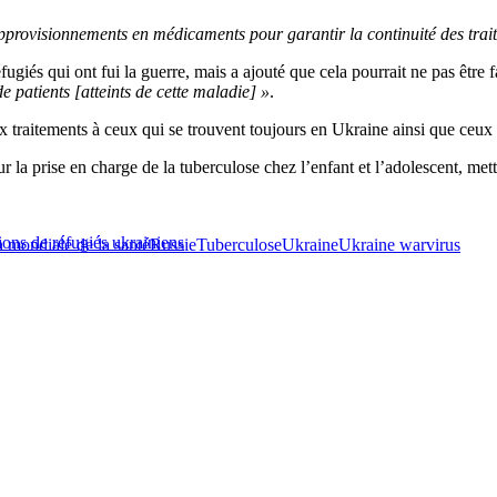
approvisionnements en médicaments pour garantir la continuité des trai
réfugiés qui ont fui la guerre, mais a ajouté que cela pourrait ne pas être 
e patients [atteints de cette maladie] »
.
traitements à ceux qui se trouvent toujours en Ukraine ainsi que ceux q
r la prise en charge de la tuberculose chez l’enfant et l’adolescent, me
ions de réfugiés ukrainiens
 mondiale de la santé
Russie
Tuberculose
Ukraine
Ukraine war
virus