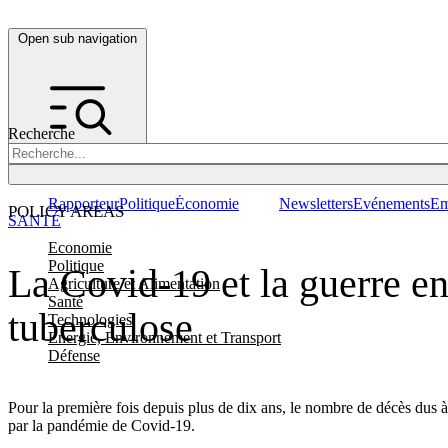
Open sub navigation
Recherche
Rapporteur
Politique
Économie
Newsletters
Evénements
Em
POLICY AREAS
SANTÉ
Economie
Politique
La Covid-19 et la guerre en
Agriculture et Alimentation
Santé
tuberculose
Technologies
Energie, Environnement et Transport
Défense
Pour la première fois depuis plus de dix ans, le nombre de décès dus à
par la pandémie de Covid-19.