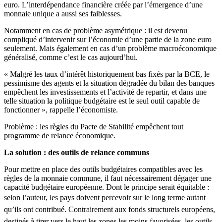
euro. L’interdépendance financière créée par l’émergence d’une
monnaie unique a aussi ses faiblesses.
Notamment en cas de problème asymétrique : il est devenu
compliqué d’intervenir sur l’économie d’une partie de la zone euro
seulement. Mais également en cas d’un problème macroéconomique
généralisé, comme c’est le cas aujourd’hui.
« Malgré les taux d’intérêt historiquement bas fixés par la BCE, le
pessimisme des agents et la situation dégradée du bilan des banques
empêchent les investissements et l’activité de repartir, et dans une
telle situation la politique budgétaire est le seul outil capable de
fonctionner », rappelle l’économiste.
Problème : les règles du Pacte de Stabilité empêchent tout
programme de relance économique.
La solution : des outils de relance communs
Pour mettre en place des outils budgétaires compatibles avec les
règles de la monnaie commune, il faut nécessairement dégager une
capacité budgétaire européenne. Dont le principe serait équitable :
selon l’auteur, les pays doivent percevoir sur
le long
terme
autant
qu’ils
ont
contribué
.
Contrairement
aux fonds
structurels
européens
,
destinés
à
tirer
vers
le
haut
les zones les
moins
favorisées
, les
outils