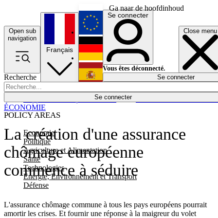
Ga naar de hoofdinhoud
Se connecter
Open sub
Close menu
English
navigation
Français
Deutsch
Vous êtes déconnecté.
Recherche
Se connecter
Español
Lumières éteintes
Se connecter
Rapporteur
Politique
Économie
Newsletters
Evénements
Em
ÉCONOMIE
POLICY AREAS
La création d'une assurance
Economie
Politique
chômage européenne
Agriculture et Alimentation
Santé
commence à séduire
Technologies
Energie, Environnement et Transport
Défense
L'assurance chômage commune à tous les pays européens pourrait
amortir les crises. Et fournir une réponse à la maigreur du volet