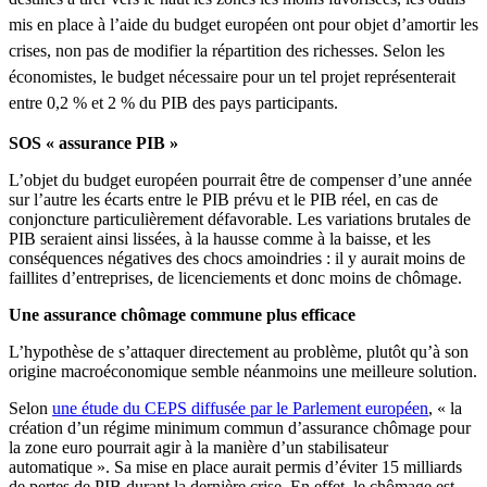
mis
en place
à
l’aide
du budget
européen
ont
pour objet
d’amortir
les
crises, non pas de modifier la
répartition
des
richesses
.
Selon
les
économistes
, le budget
nécessaire
pour un
tel
projet
représenterait
entre
0,2 % et 2 % du
PIB
des pays participants.
SOS « assurance PIB »
L’objet du budget européen pourrait être de compenser d’une année
sur l’autre les écarts entre le PIB prévu et le PIB réel, en cas de
conjoncture particulièrement défavorable. Les variations brutales de
PIB seraient ainsi lissées, à la hausse comme à la baisse, et les
conséquences négatives des chocs amoindries : il y aurait moins de
faillites d’entreprises, de licenciements et donc moins de chômage.
Une assurance chômage commune plus efficace
L’hypothèse de s’attaquer directement au problème, plutôt qu’à son
origine macroéconomique semble néanmoins une meilleure solution.
Selon
une étude du CEPS diffusée par le Parlement européen
, « la
création d’un régime minimum commun d’assurance chômage pour
la zone euro pourrait agir à la manière d’un stabilisateur
automatique ». Sa mise en place aurait permis d’éviter 15 milliards
de pertes de PIB durant la dernière crise. En effet, le chômage est