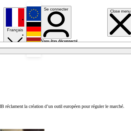
Se connecter
Close menu
English
Français
Deutsch
Vous êtes déconnecté.
Se connecter
Español
Lumières éteintes
MB réclament la création d’un outil européen pour réguler le marché.