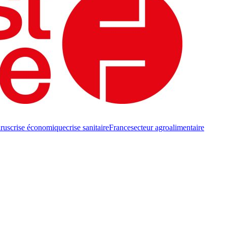
rus
crise économique
crise sanitaire
France
secteur agroalimentaire