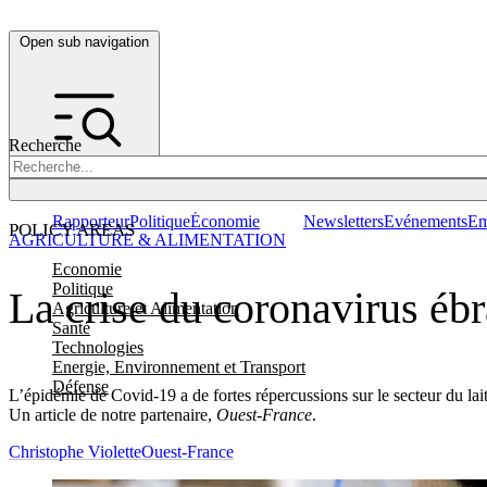
Open sub navigation
Recherche
Rapporteur
Politique
Économie
Newsletters
Evénements
Em
POLICY AREAS
AGRICULTURE & ALIMENTATION
Economie
Politique
La crise du coronavirus ébr
Agriculture et Alimentation
Santé
Technologies
Energie, Environnement et Transport
Défense
L’épidémie de Covid-19 a de fortes répercussions sur le secteur du lai
Un article de notre partenaire,
Ouest-France
.
Christophe Violette
Ouest-France