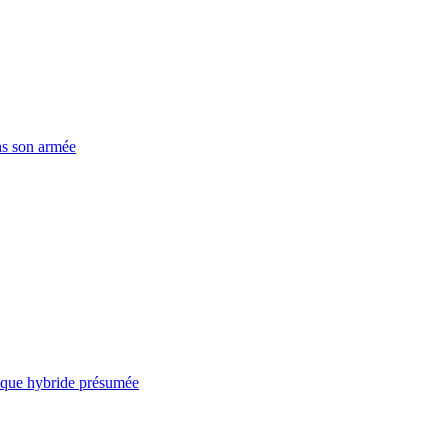
ns son armée
taque hybride présumée