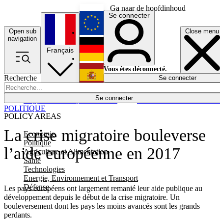
Ga naar de hoofdinhoud
Se connecter
Open sub
Close menu
English
navigation
Français
Deutsch
Vous êtes déconnecté.
Recherche
Se connecter
Español
Lumières éteintes
Se connecter
Rapporteur
Politique
Économie
Newsletters
Evénements
Em
POLITIQUE
POLICY AREAS
La crise migratoire bouleverse
Economie
Politique
l’aide européenne en 2017
Agriculture et Alimentation
Santé
Technologies
Energie, Environnement et Transport
Défense
Les pays européens ont largement remanié leur aide publique au
développement depuis le début de la crise migratoire. Un
bouleversement dont les pays les moins avancés sont les grands
perdants.