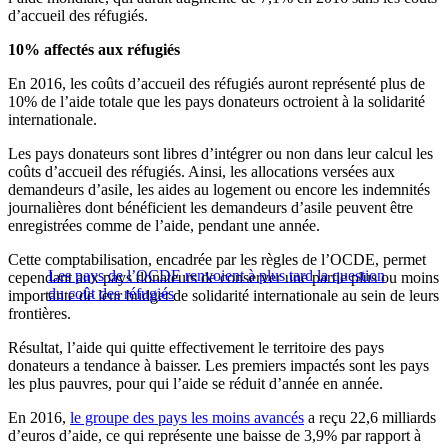
d’accueil des réfugiés.
10% affectés aux réfugiés
En 2016, les coûts d’accueil des réfugiés auront représenté plus de
10% de l’aide totale que les pays donateurs octroient à la solidarité
internationale.
Les pays donateurs sont libres d’intégrer ou non dans leur calcul les
coûts d’accueil des réfugiés. Ainsi, les allocations versées aux
demandeurs d’asile, les aides au logement ou encore les indemnités
journalières dont bénéficient les demandeurs d’asile peuvent être
enregistrées comme de l’aide, pendant une année.
Cette comptabilisation, encadrée par les règles de l’OCDE, permet
Les pays de l’OCDE renvoient à plus tard la question
cependant aux pays donateurs de conserver une partie plus ou moins
du coût des réfugiés
importante de leur budget de solidarité internationale au sein de leurs
frontières.
Résultat, l’aide qui quitte effectivement le territoire des pays
donateurs a tendance à baisser. Les premiers impactés sont les pays
les plus pauvres, pour qui l’aide se réduit d’année en année.
En 2016,
le groupe des pays les moins avancés
a reçu 22,6 milliards
d’euros d’aide, ce qui représente une baisse de 3,9% par rapport à