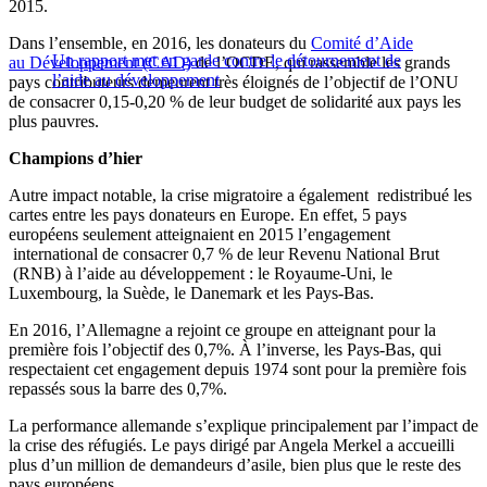
2015.
Dans l’ensemble, en 2016, les donateurs du
Comité d’Aide
Un rapport met en garde contre le détournement de
au Développement (CAD)
de l’OCDE, qui rassemble les grands
l’aide au développement
pays contributeurs demeurent très éloignés de l’objectif de l’ONU
de consacrer 0,15-0,20 % de leur budget de solidarité aux pays les
plus pauvres.
Champions d’hier
Autre impact notable, la crise migratoire a également redistribué les
cartes entre les pays donateurs en Europe. En effet, 5 pays
européens seulement atteignaient en 2015 l’engagement
international de consacrer 0,7 % de leur Revenu National Brut
(RNB) à l’aide au développement : le Royaume-Uni, le
Luxembourg, la Suède, le Danemark et les Pays-Bas.
En 2016, l’Allemagne a rejoint ce groupe en atteignant pour la
première fois l’objectif des 0,7%. À l’inverse, les Pays-Bas, qui
respectaient cet engagement depuis 1974 sont pour la première fois
repassés sous la barre des 0,7%.
La performance allemande s’explique principalement par l’impact de
la crise des réfugiés. Le pays dirigé par Angela Merkel a accueilli
plus d’un million de demandeurs d’asile, bien plus que le reste des
pays européens.