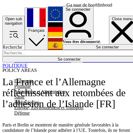
Ga naar de hoofdinhoud
Se connecter
Open sub
Close menu
English
navigation
Français
Deutsch
Vous êtes déconnecté.
Recherche
Se connecter
Español
Lumières éteintes
Se connecter
Rapporteur
Politique
Économie
Newsletters
Evénements
Em
POLITIQUE
POLICY AREAS
La France et l’Allemagne
Economie
Politique
réfléchissent aux retombées de
Agriculture et Alimentation
Santé
l’adhésion de l’Islande [FR]
Technologies
Energie, Environnement et Transport
Défense
Paris et Berlin se montrent de manière générale favorables à la
candidature de l’Islande pour adhérer à l’UE. Toutefois, ils ne feront