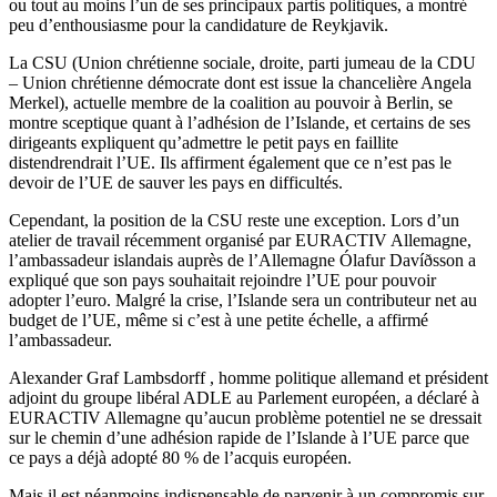
ou tout au moins l’un de ses principaux partis politiques, a montré
peu d’enthousiasme pour la candidature de Reykjavik.
La CSU (Union chrétienne sociale, droite, parti jumeau de la CDU
– Union chrétienne démocrate dont est issue la chancelière Angela
Merkel), actuelle membre de la coalition au pouvoir à Berlin, se
montre sceptique quant à l’adhésion de l’Islande, et certains de ses
dirigeants expliquent qu’admettre le petit pays en faillite
distendrendrait l’UE. Ils affirment également que ce n’est pas le
devoir de l’UE de sauver les pays en difficultés.
Cependant, la position de la CSU reste une exception. Lors d’un
atelier de travail récemment organisé par EURACTIV Allemagne,
l’ambassadeur islandais auprès de l’Allemagne Ólafur Davíðsson a
expliqué que son pays souhaitait rejoindre l’UE pour pouvoir
adopter l’euro. Malgré la crise, l’Islande sera un contributeur net au
budget de l’UE, même si c’est à une petite échelle, a affirmé
l’ambassadeur.
Alexander Graf Lambsdorff , homme politique allemand et président
adjoint du groupe libéral ADLE au Parlement européen, a déclaré à
EURACTIV Allemagne qu’aucun problème potentiel ne se dressait
sur le chemin d’une adhésion rapide de l’Islande à l’UE parce que
ce pays a déjà adopté 80 % de l’acquis européen.
Mais il est néanmoins indispensable de parvenir à un compromis sur