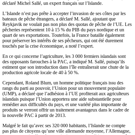
déclaré Michel Sallé, un expert français sur l’Islande.
L’Islande n’est pas prête à accepter l’invasion de ses côtes par les
bateaux de pêche étrangers, a déclaré M. Sallé, ajoutant que
Reykjavik ne voulait pas non plus des quotas de pêche de l’UE. Les
pêcheries représentent 10 à 15 % du PIB du pays nordique et un
quart de ses exportations. Toutefois, la France bataille également
pour préserver les intérêts de ses pêcheurs, qui ont été durement
touchés par la crise économique, a noté l’expert.
En ce qui concerne l’agriculture, les 3 000 fermiers islandais sont
des opposants farouches à la PAC, a indiqué M. Sallé, puisqu’ils
estiment que son introduction dans l’île entraînerait une chute de la
production agricole locale de 40 à 50 %.
Cependant, Roland Blum, un homme politique français issu des
rangs du parti au pouvoir, l’Union pour un mouvement populaire
(UMP), a déclaré que l’adhésion à l’UE profiterait aux agriculteurs
islandais puisque l’Union apportera une aide substantielle pour
remédier aux difficultés du pays, et une variété plus importante de
produits se verront offrir un traitement avantageux dans le cadre de
la nouvelle PAC à partir de 2013.
Malgré le fait qu’avec ses 320 000 habitants, l’Islande ne compte
pas plus de citoyens qu’une ville allemande moyenne, l’Allemagne,