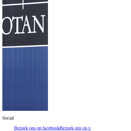
Social
Bezoek ons op facebook
Bezoek ons op x