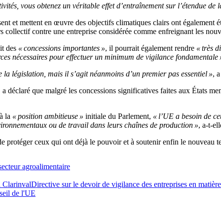
ivités, vous obtenez un véritable effet d’entraînement sur l’étendue de la
ssent et mettent en œuvre des objectifs climatiques clairs ont également 
ours collectif contre une entreprise considérée comme enfreignant les 
it des
« concessions importantes »
, il pourrait également rendre
« très di
sources nécessaires pour effectuer un minimum de vigilance fondamentale 
la législation, mais il s’agit néanmoins d’un premier pas essentiel »
, 
 déclaré que malgré les concessions significatives faites aux États mem
à la
« position ambitieuse »
initiale du Parlement,
« l’UE a besoin de cet
vironnementaux ou de travail dans leurs chaînes de production »
, a-t-e
 protéger ceux qui ont déjà le pouvoir et à soutenir enfin le nouveau t
 secteur agroalimentaire
 Clarinval
Directive sur le devoir de vigilance des entreprises en matière
eil de l'UE