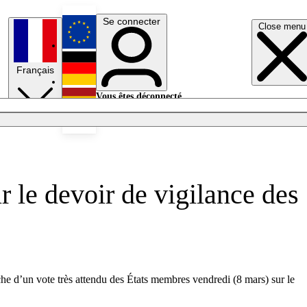
Se connecter
Close menu
English
Français
Deutsch
Vous êtes déconnecté.
Se connecter
Español
Lumières éteintes
ur le devoir de vigilance des
proche d’un vote très attendu des États membres vendredi (8 mars) sur le