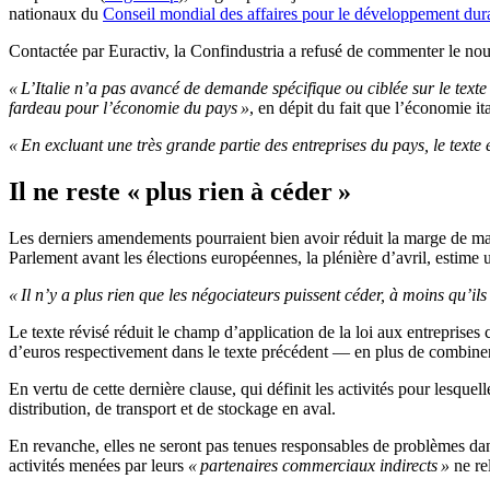
nationaux du
Conseil mondial des affaires pour le développement dur
Contactée par Euractiv, la Confindustria a refusé de commenter le n
« L’Italie n’a pas avancé de demande spécifique ou ciblée sur le texte 
fardeau pour l’économie du pays »
, en dépit du fait que l’économie it
« En excluant une très grande partie des entreprises du pays, le text
Il ne reste « plus rien à céder »
Les derniers amendements pourraient bien avoir réduit la marge de manœ
Parlement avant les élections européennes, la plénière d’avril, estime
« Il n’y a plus rien que les négociateurs puissent céder, à moins qu’i
Le texte révisé réduit le champ d’application de la loi aux entrepris
d’euros respectivement dans le texte précédent — en plus de combiner c
En vertu de cette dernière clause, qui définit les activités pour lesque
distribution, de transport et de stockage en aval.
En revanche, elles ne seront pas tenues responsables de problèmes dans
activités menées par leurs
« partenaires commerciaux indirects »
ne re