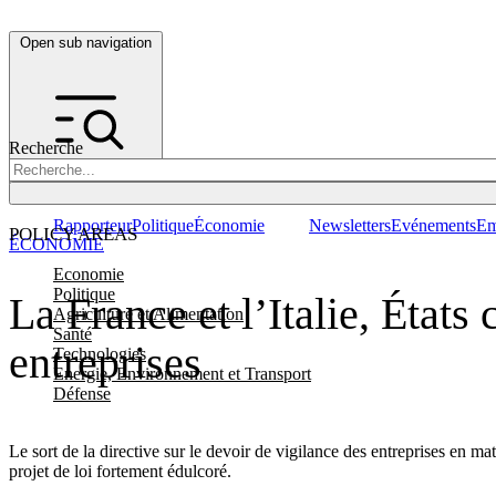
Open sub navigation
Recherche
Rapporteur
Politique
Économie
Newsletters
Evénements
Em
POLICY AREAS
ÉCONOMIE
Economie
Politique
La France et l’Italie, États 
Agriculture et Alimentation
Santé
entreprises
Technologies
Energie, Environnement et Transport
Défense
Le sort de la directive sur le devoir de vigilance des entreprises en ma
projet de loi fortement édulcoré.