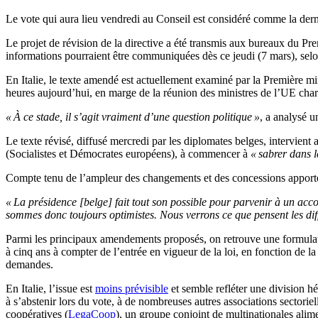
Le vote qui aura lieu vendredi au Conseil est considéré comme la derniè
Le projet de révision de la directive a été transmis aux bureaux du Pr
informations pourraient être communiquées dès ce jeudi (7 mars), selo
En Italie, le texte amendé est actuellement examiné par la Première mi
heures aujourd’hui, en marge de la réunion des ministres de l’UE char
« À ce stade, il s’agit vraiment d’une question politique »
, a analysé u
Le texte révisé, diffusé mercredi par les diplomates belges, intervient
(Socialistes et Démocrates européens), à commencer à
« sabrer dans l
Compte tenu de l’ampleur des changements et des concessions apportés 
« La présidence [belge] fait tout son possible pour parvenir à un acco
sommes donc toujours optimistes. Nous verrons ce que pensent les diffé
Parmi les principaux amendements proposés, on retrouve une formulatio
à cinq ans à compter de l’entrée en vigueur de la loi, en fonction de la
demandes.
En Italie, l’issue est
moins prévisible
et semble refléter une division h
à s’abstenir lors du vote, à de nombreuses autres associations sectorie
coopératives (
LegaCoop
), un groupe conjoint de multinationales alime