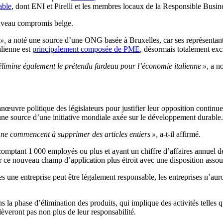
able
, dont ENI et Pirelli et les membres locaux de la Responsible Busine
ouveau compromis belge.
»,
a noté une source d’une ONG basée à Bruxelles, car ses représentan
alienne est
principalement composée de PME
, désormais totalement excl
e élimine également le prétendu fardeau pour l’économie italienne »
, a n
uvre politique des législateurs pour justifier leur opposition continue 
 une source d’une initiative mondiale axée sur le développement durable.
ls ne commencent à supprimer des articles entiers »,
a-t-il affirmé.
es comptant 1 000 employés ou plus et ayant un chiffre d’affaires annuel
e nouveau champ d’application plus étroit avec une disposition assoupli
lles une entreprise peut être légalement responsable, les entreprises n’au
 la phase d’élimination des produits, qui implique des activités telles q
lèveront pas non plus de leur responsabilité.