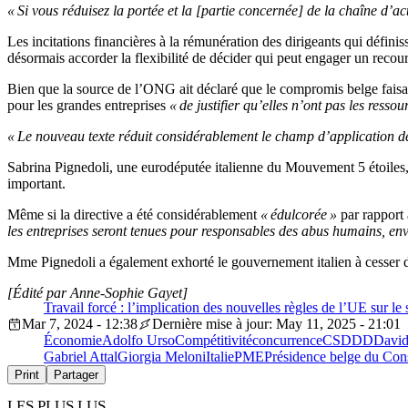
« Si vous réduisez la portée et la [partie concernée] de la chaîne d’act
Les incitations financières à la rémunération des dirigeants qui défini
désormais accorder la flexibilité de décider qui peut engager un rec
Bien que la source de l’ONG ait déclaré que le compromis belge faisa
pour les grandes entreprises
« de justifier qu’elles n’ont pas les res
« Le nouveau texte réduit considérablement le champ d’application de 
Sabrina Pignedoli, une eurodéputée italienne du Mouvement 5 étoiles, a
important.
Même si la directive a été considérablement
« édulcorée »
par rapport 
les entreprises seront tenues pour responsables des abus humains, en
Mme Pignedoli a également exhorté le gouvernement italien à cesser de
[Édité par Anne-Sophie Gayet]
Travail forcé : l’implication des nouvelles règles de l’UE sur le
Mar 7, 2024 - 12:38
Dernière mise à jour: May 11, 2025 - 21:01
Économie
Adolfo Urso
Compétitivité
concurrence
CSDDD
David
Gabriel Attal
Giorgia Meloni
Italie
PME
Présidence belge du Cons
Print
Partager
LES PLUS LUS