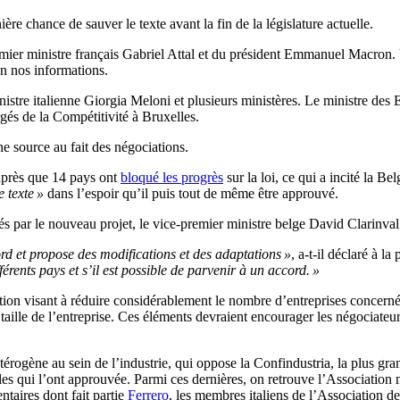
re chance de sauver le texte avant la fin de la législature actuelle.
emier ministre français Gabriel Attal et du président Emmanuel Macron. 
n nos informations.
nistre italienne Giorgia Meloni et plusieurs ministères. Le ministre des 
gés de la Compétitivité à Bruxelles.
ne source au fait des négociations.
 après que 14 pays ont
bloqué les progrès
sur la loi, ce qui a incité la B
e texte »
dans l’espoir qu’il puis tout de même être approuvé.
par le nouveau projet, le vice-premier ministre belge David Clarinval 
rd et propose des modifications et des adaptations »
, a-t-il déclaré à l
rents pays et s’il est possible de parvenir à un accord. »
n visant à réduire considérablement le nombre d’entreprises concernées 
 taille de l’entreprise. Ces éléments devraient encourager les négociateur
étérogène au sein de l’industrie, qui oppose la Confindustria, la plus g
lles qui l’ont approuvée. Parmi ces dernières, on retrouve l’Association 
ntaires dont fait partie
Ferrero
, les membres italiens de l’Association d