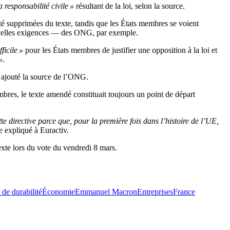
 responsabilité civile »
résultant de la loi, selon la source.
été supprimées du texte, tandis que les États membres se voient
nouvelles exigences — des ONG, par exemple.
fficile »
pour les États membres de justifier une opposition à la loi et
»
.
a ajouté la source de l’ONG.
bres, le texte amendé constituait toujours un point de départ
te directive parce que, pour la première fois dans l’histoire de l’UE,
lle expliqué à Euractiv.
exte lors du vote du vendredi 8 mars.
 de durabilité
Économie
Emmanuel Macron
Entreprises
France