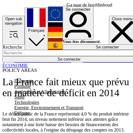
Ga naar de hoofdinhoud
Se connecter
Open sub
Close menu
English
navigation
Français
Deutsch
Vous êtes déconnecté.
Recherche
Se connecter
Español
Lumières éteintes
Se connecter
Rapporteur
Politique
Économie
Newsletters
Evénements
Em
ÉCONOMIE
POLICY AREAS
La France fait mieux que prévu
Economie
Politique
en matière de déficit en 2014
Agriculture et Alimentation
Santé
Technologies
Energie, Environnement et Transport
Défense
Le déficit public de la France représentait 4,0 % du produit intérieur
brut fin 2014, un niveau nettement inférieur aux attentes grâce
notamment à une forte baisse des besoins de financements des
collectivités locales, à l'origine du dérapage des comptes en 2013.