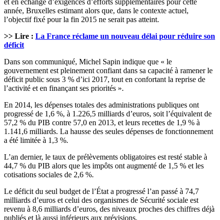
et en échange d’exigences d’efforts supplémentaires pour cette
année, Bruxelles estimant alors que, dans le contexte actuel,
l’objectif fixé pour la fin 2015 ne serait pas atteint.
>> Lire :
La France réclame un nouveau délai pour réduire son
déficit
Dans son communiqué, Michel Sapin indique que « le
gouvernement est pleinement confiant dans sa capacité à ramener le
déficit public sous 3 % d’ici 2017, tout en confortant la reprise de
l’activité et en finançant ses priorités ».
En 2014, les dépenses totales des administrations publiques ont
progressé de 1,6 %, à 1.226,5 milliards d’euros, soit l’équivalent de
57,2 % du PIB contre 57,0 en 2013, et leurs recettes de 1,9 % à
1.141,6 milliards. La hausse des seules dépenses de fonctionnement
a été limitée à 1,3 %.
L’an dernier, le taux de prélèvements obligatoires est resté stable à
44,7 % du PIB alors que les impôts ont augmenté de 1,5 % et les
cotisations sociales de 2,6 %.
Le déficit du seul budget de l’État a progressé l’an passé à 74,7
milliards d’euros et celui des organismes de Sécurité sociale est
revenu à 8,6 milliards d’euros, des niveaux proches des chiffres déjà
publiés et là aussi inférieurs aux prévisions.