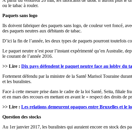
À partir du vendredi 20 mai, les fabricants de tabac n’auront plus le 
ou le tabac à rouler.
Paquets sans logo
Ils doivent fabriquer des paquets sans logo, de couleur vert foncé, av
des paquets neutres aux débitants de tabac.
D’ici la fin de l’année, les deux types de paquets pourront toutefois co
Le paquet neutre n’est pour l’instant expérimenté qu’en Australie, dep
le courant de l’année 2016.
>> Lire :
Dix pays défendent le paquet neutre face au lobby du t
Fortement défendu par la ministre de la Santé Marisol Touraine durant 
et les buralistes.
Face à cette mesure prise dans le cadre de la loi Santé, Seita, filial
et en mars des recours en mettant en avant le « respect des droits de pro
>> Lire :
Les relations demeurent opaques entre Bruxelles et le 
Question des stocks
Au 1er janvier 2017, les buralistes qui auraient encore en stock des p