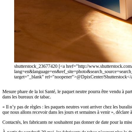
shutterstock_23677420 [<a href="http://www.shutterstock.com
lang=en&language=en&ref_site=photo&search_source=sear
target="_blank" rel="noopener">@DpixCenter/Shutterstock</
Mesure phare de la loi Santé, le paquet neutre pourra être vendu à pa
dans les bureaux de tabac.
« Il n’y pas de règles : les paquets neutres vont arriver chez les bur
que nous allons recevoir dans les jours et semaines à venir », déclare
Contactés, les fabricants ne souhaitent pas donner de date pour la mis