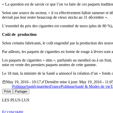
« La question est de savoir ce que l’on va faire de ces paquets tradit
Selon une source du secteur, « il va effectivement falloir ramener et dét
devrait pas leur rester beaucoup de vieux stocks au 31 décembre ».
L’essentiel du prix des cigarettes est constitué de taxes (plus de 80 %
Coût de production
Selon certains fabricants, le coût engendré par la production des nouv
Par ailleurs, les paquets de cigarettes en forme de rouge à lèvres sont 
Les paquets de cigarettes « slim », parfumés au menthol ou à un fruit, 
mise en vente des premiers paquets neutres de cette gamme.
Le 18 mai, la ministre de la Santé a annoncé la création d’un « fonds 
May 19, 2016 - 10:17
Dernière mise à jour: May 19, 2016 - 11:0
Politique
Santé
cigarettes
France
Politique
Santé & Modes de vie
T
Print
Partager
LES PLUS LUS
ÉCONOMIE