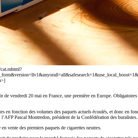
/cat.mhtml?
ch_form&version=llv1&anyorall=all&safesearch=1&use_local_bo
a>]
rtir de vendredi 20 mai en France, une première en Europe. Obligatoires 
alistes en fonction des volumes des paquets actuels écoulés, et donc en f
 à l’AFP Pascal Montredon, président de la Confédération des buralistes.
e en vente des premiers paquets de cigarettes neutres.