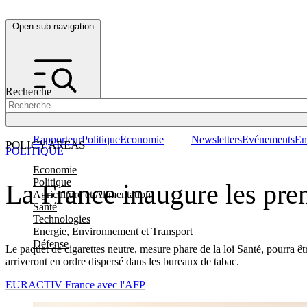
Open sub navigation
Recherche
Rapporteur
Politique
Économie
Newsletters
Evénements
Em
POLICY AREAS
POLITIQUE
Economie
Politique
La France inaugure les pre
Agriculture et Alimentation
Santé
Technologies
Energie, Environnement et Transport
Défense
Le paquet de cigarettes neutre, mesure phare de la loi Santé, pourra ê
arriveront en ordre dispersé dans les bureaux de tabac.
EURACTIV France avec l'AFP