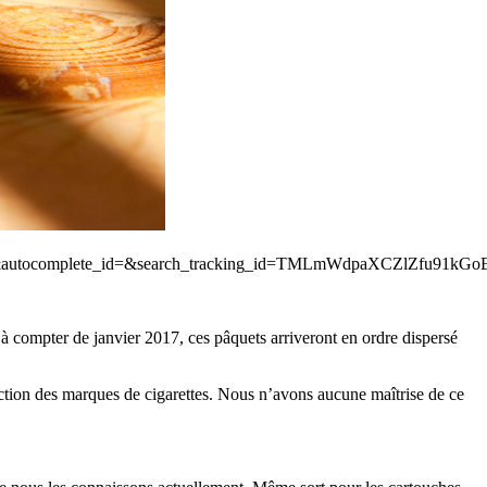
ost=1&autocomplete_id=&search_tracking_id=TMLmWdpaXCZlZfu91k
à compter de janvier 2017, ces pâquets arriveront en ordre dispersé
onction des marques de cigarettes. Nous n’avons aucune maîtrise de ce