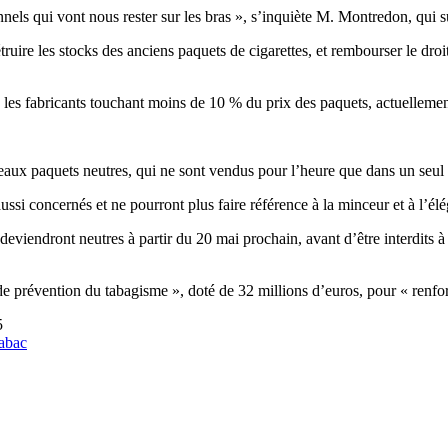
ionnels qui vont nous rester sur les bras », s’inquiète M. Montredon, qui
ruire les stocks des anciens paquets de cigarettes, et rembourser le droit 
), les fabricants touchant moins de 10 % du prix des paquets, actuelleme
eaux paquets neutres, qui ne sont vendus pour l’heure que dans un seul a
aussi concernés et ne pourront plus faire référence à la minceur et à l’él
deviendront neutres à partir du 20 mai prochain, avant d’être interdits à
de prévention du tabagisme », doté de 32 millions d’euros, pour « renfor
5
abac