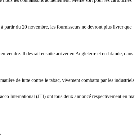
 que nous les connaissons actuellement. Même sort pour les cartouches
 à partir du 20 novembre, les fournisseurs ne devront plus livrer que
 vendre. Il devrait ensuite arriver en Angleterre et en Irlande, dans
atière de lutte contre le tabac, vivement combattu par les industriels
Tobacco International (JTI) ont tous deux annoncé respectivement en mai
.