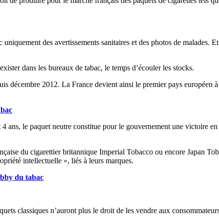
droit de produire pour le marché français des paquets de cigarettes tels
ec uniquement des avertissements sanitaires et des photos de malades. Et
exister dans les bureaux de tabac, le temps d’écouler les stocks.
uis décembre 2012. La France devient ainsi le premier pays européen à en
abac
4 ans, le paquet neutre constitue pour le gouvernement une victoire en m
e française du cigarettier britannique Imperial Tobacco ou encore Japan 
priété intellectuelle », liés à leurs marques.
lobby du tabac
aquets classiques n’auront plus le droit de les vendre aux consommateurs