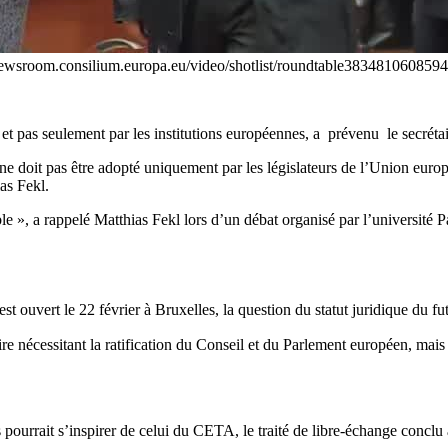
sroom.consilium.europa.eu/video/shotlist/roundtable3834810608594
x et pas seulement par les institutions européennes, a prévenu le secrét
ne doit pas être adopté uniquement par les législateurs de l’Union euro
as Fekl.
e », a rappelé Matthias Fekl lors d’un débat organisé par l’université 
’est ouvert le 22 février à Bruxelles, la question du statut juridique du 
dire nécessitant la ratification du Conseil et du Parlement européen, m
s pourrait s’inspirer de celui du CETA, le traité de libre-échange conclu