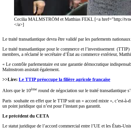
Cecilia MALMSTRÖM et Matthias FEKL [<a href="http://tvnew
</a>]
Le traité transatlantique devra être validé par les parlements nationau
Le traité transatlantique pour le commerce et l’investissement (TTIP) 
membres, a réclamé le secrétaire d’État au commerce extérieur, Matthi
« Le contrôle parlementaire est une garantie démocratique indispensabl
Malmstrom assistait également.
>>Lire:
Le TTIP préoccupe la filière agricole française
ème
Alors que le 10
round de négociation sur le traité transatlantique s
Paris souhaite en effet que le TTIP soit un « accord mixte », c’est-à-
un point juridique qui n’est pour l’instant pas garantit.
Le précédent du CETA
Le statut juridique de l’accord commercial entre l’UE et les États-Uni