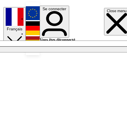
Se connecter
Close menu
English
Français
Deutsch
Vous êtes déconnecté.
Se connecter
Español
Lumières éteintes