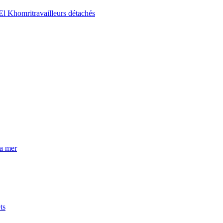
El Khomri
travailleurs détachés
la mer
ts