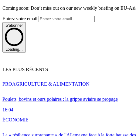
Coming soon: Don’t miss out on our new weekly briefing on EU-Asia 
Entrez votre email
S'abonner
Loading...
LES PLUS RÉCENTS
PRO
AGRICULTURE & ALIMENTATION
Poulets, bovins et ours polaires : la grippe aviaire se propage
16:04
ÉCONOMIE
La « résilience surprenante » de l'Allemagne face à la forte hausse de