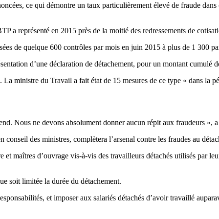
noncées, ce qui démontre un taux particulièrement élevé de fraude dans
TP a représenté en 2015 près de la moitié des redressements de cotisatio
 passées de quelque 600 contrôles par mois en juin 2015 à plus de 1 300
entation d’une déclaration de détachement, pour un montant cumulé de 
s. La ministre du Travail a fait état de 15 mesures de ce type « dans la p
ek-end. Nous ne devons absolument donner aucun répit aux fraudeurs »,
en conseil des ministres, complètera l’arsenal contre les fraudes au déta
t maîtres d’ouvrage vis-à-vis des travailleurs détachés utilisés par leur
que soit limitée la durée du détachement.
responsabilités, et imposer aux salariés détachés d’avoir travaillé aupar