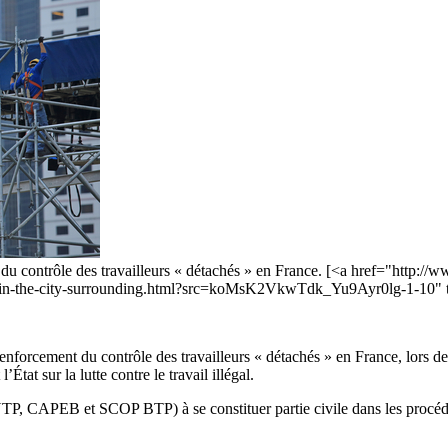
u contrôle des travailleurs « détachés » en France. [<a href="http:/
ite-in-the-city-surrounding.html?src=koMsK2VkwTdk_Yu9Ayr0lg-1-10" 
forcement du contrôle des travailleurs « détachés » en France, lors de 
tat sur la lutte contre le travail illégal.
, CAPEB et SCOP BTP) à se constituer partie civile dans les procédures v