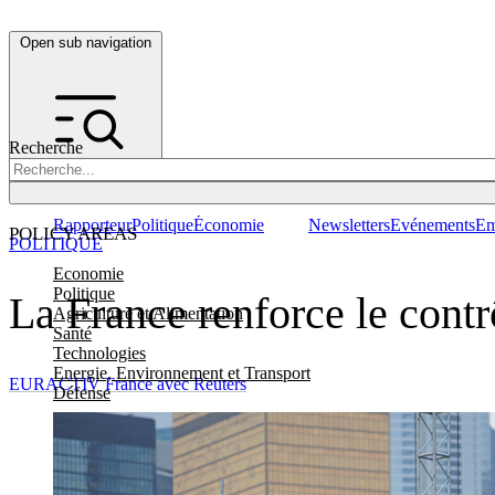
Open sub navigation
Recherche
Rapporteur
Politique
Économie
Newsletters
Evénements
Em
POLICY AREAS
POLITIQUE
Economie
Politique
La France renforce le contr
Agriculture et Alimentation
Santé
Technologies
Energie, Environnement et Transport
EURACTIV France avec Reuters
Défense