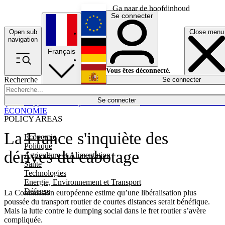
Ga naar de hoofdinhoud
Se connecter
Open sub
Close menu
English
navigation
Français
Deutsch
Vous êtes déconnecté.
Recherche
Se connecter
Español
Lumières éteintes
Se connecter
Rapporteur
Politique
Économie
Newsletters
Evénements
Em
ÉCONOMIE
POLICY AREAS
La France s'inquiète des
Economie
Politique
dérives du cabotage
Agriculture et Alimentation
Santé
Technologies
Energie, Environnement et Transport
Défense
La Commission européenne estime qu’une libéralisation plus
poussée du transport routier de courtes distances serait bénéfique.
Mais la lutte contre le dumping social dans le fret routier s’avère
compliquée.