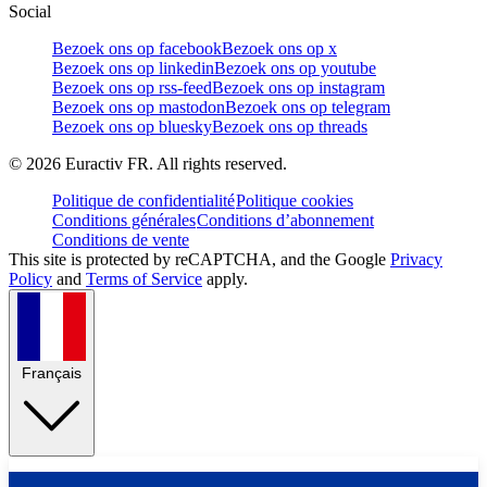
Social
Bezoek ons op facebook
Bezoek ons op x
Bezoek ons op linkedin
Bezoek ons op youtube
Bezoek ons op rss-feed
Bezoek ons op instagram
Bezoek ons op mastodon
Bezoek ons op telegram
Bezoek ons op bluesky
Bezoek ons op threads
©
2026
Euractiv FR. All rights reserved.
Politique de confidentialité
Politique cookies
Conditions générales
Conditions d’abonnement
Conditions de vente
This site is protected by reCAPTCHA, and the Google
Privacy
Policy
and
Terms of Service
apply.
Français