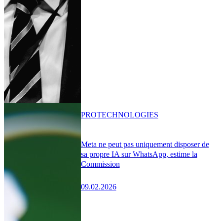
PRO
TECHNOLOGIES
Meta ne peut pas uniquement disposer de
sa propre IA sur WhatsApp, estime la
Commission
09.02.2026