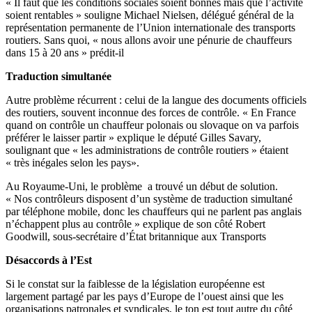
« Il faut que les conditions sociales soient bonnes mais que l’activité
soient rentables » souligne Michael Nielsen, délégué général de la
représentation permanente de l’Union internationale des transports
routiers. Sans quoi, « nous allons avoir une pénurie de chauffeurs
dans 15 à 20 ans » prédit-il
Traduction simultanée
Autre problème récurrent : celui de la langue des documents officiels
des routiers, souvent inconnue des forces de contrôle. « En France
quand on contrôle un chauffeur polonais ou slovaque on va parfois
préférer le laisser partir » explique le député Gilles Savary,
soulignant que « les administrations de contrôle routiers » étaient
« très inégales selon les pays».
Au Royaume-Uni, le problème a trouvé un début de solution.
« Nos contrôleurs disposent d’un système de traduction simultané
par téléphone mobile, donc les chauffeurs qui ne parlent pas anglais
n’échappent plus au contrôle » explique de son côté Robert
Goodwill, sous-secrétaire d’État britannique aux Transports
Désaccords à l’Est
Si le constat sur la faiblesse de la législation européenne est
largement partagé par les pays d’Europe de l’ouest ainsi que les
organisations patronales et syndicales, le ton est tout autre du côté