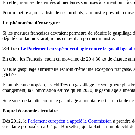
En effet, nombre de denrées alimentaires soumises à la mention « à co
Pour remettre à jour la liste de ces produits, la ministre prévoit la m
Un phénomène d’envergure
Si les mesures françaises devraient permettre de réduire le gaspillage 
député Guillaume Garot, remis en avril au premier ministre.
>>Lire :
Le Parlement européen veut agir contre le gaspillage al
En effet, les Français jettent en moyenne de 20 à 30 kg de chaque anné
Mais le gaspillage alimentaire est loin d‘être une exception française.
gâchée.
Et au niveau européen, les chiffres du gaspillage ne sont guère plus
changement, la Commission estime qu’en 2020, le gaspillage alimentai
Si le sujet de la lutte contre le gaspillage alimentaire est sur la table d
Paquet économie circulaire
Dès 2012, le
Parlement européen a appelé la Commission
à prendre d
circulaire proposé en 2014 par Bruxelles, qui tablait sur un objectif 