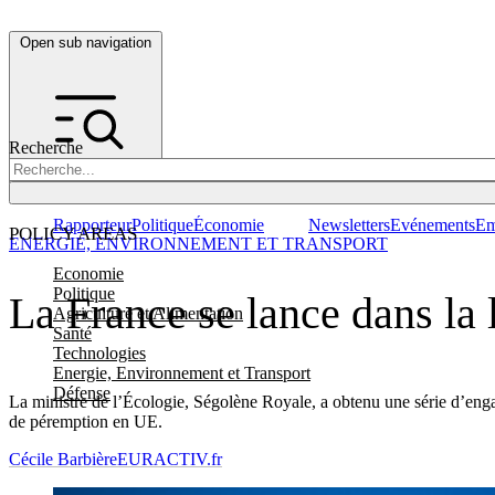
Open sub navigation
Recherche
Rapporteur
Politique
Économie
Newsletters
Evénements
Em
POLICY AREAS
ENERGIE, ENVIRONNEMENT ET TRANSPORT
Economie
Politique
La France se lance dans la l
Agriculture et Alimentation
Santé
Technologies
Energie, Environnement et Transport
Défense
La ministre de l’Écologie, Ségolène Royale, a obtenu une série d’engag
de péremption en UE.
Cécile Barbière
EURACTIV.fr