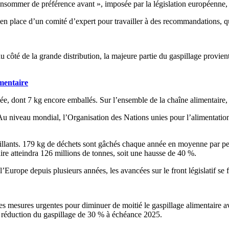
nsommer de préférence avant », imposée par la législation européenne, so
ise en place d’un comité d’expert pour travailler à des recommandations,
du côté de la grande distribution, la majeure partie du gaspillage provie
imentaire
e, dont 7 kg encore emballés. Sur l’ensemble de la chaîne alimentaire, 
 Au niveau mondial, l’Organisation des Nations unies pour l’alimentation
 brillants. 179 kg de déchets sont gâchés chaque année en moyenne par p
re atteindra 126 millions de tonnes, soit une hausse de 40 %.
e l’Europe depuis plusieurs années, les avancées sur le front législatif se 
es mesures urgentes pour diminuer de moitié le gaspillage alimentaire 
de réduction du gaspillage de 30 % à échéance 2025.