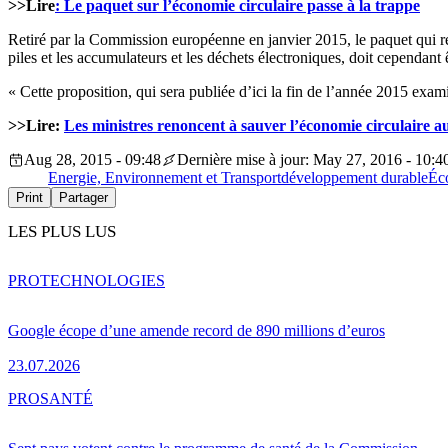
>>Lire
: Le paquet sur l’économie circulaire passe à la trappe
Retiré par la Commission européenne en janvier 2015, le paquet qui regro
piles et les accumulateurs et les déchets électroniques, doit cependant
« Cette proposition, qui sera publiée d’ici la fin de l’année 2015 exam
>>Lire:
Les ministres renoncent à sauver l’économie circulaire au
Aug 28, 2015 - 09:48
Dernière mise à jour: May 27, 2016 - 10:4
Energie, Environnement et Transport
développement durable
Éc
Print
Partager
LES PLUS LUS
PRO
TECHNOLOGIES
Google écope d’une amende record de 890 millions d’euros
23.07.2026
PRO
SANTÉ