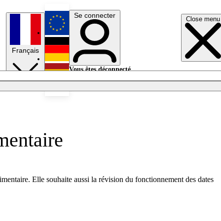
Se connecter
Close menu
English
Français
Deutsch
Vous êtes déconnecté.
Se connecter
Español
Lumières éteintes
imentaire
imentaire. Elle souhaite aussi la révision du fonctionnement des dates