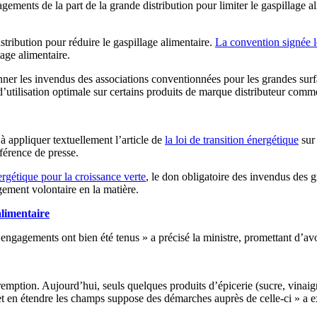
ements de la part de la grande distribution pour limiter le gaspillage al
stribution pour réduire le gaspillage alimentaire.
La convention signée l
lage alimentaire.
er les invendus des associations conventionnées pour les grandes surfa
’utilisation optimale sur certains produits de marque distributeur comme
à appliquer textuellement l’article de
la loi de transition énergétique
sur 
férence de presse.
énergétique pour la croissance verte
, le don obligatoire des invendus des g
agement volontaire en la matière.
alimentaire
 engagements ont bien été tenus » a précisé la ministre, promettant d’avo
remption. Aujourd’hui, seuls quelques produits d’épicerie (sucre, vinai
, et en étendre les champs suppose des démarches auprès de celle-ci » a e