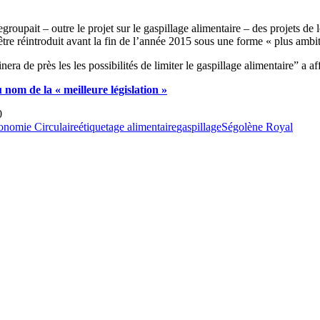
upait – outre le projet sur le gaspillage alimentaire – des projets de lo
 être réintroduit avant la fin de l’année 2015 sous une forme « plus amb
inera de près les les possibilités de limiter le gaspillage alimentaire” a
 nom de la « meilleure législation »
0
onomie Circulaire
étiquetage alimentaire
gaspillage
Ségolène Royal