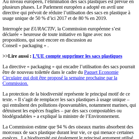
Au
niveau
européen
,
l’élimination
des sacs
plastiques
est
prévue
en
plusieurs
phases. Le
Parlement
européen a
adopté
en
avril
une
directive qui
prévoit
de
réduire
l’utilisation
des sacs en
plastique
à
usage unique de 50 %
d’ici
2017 et de 80 % en 2019.
Interrogée par
EURACTIV
, la Commission européenne s’est
déclarée « heureuse de toute initiative en ligne avec nos
propositions, qui sont encore en discussion au
Conseil « packaging » .
>>Lire aussi :
L’UE compte supprimer les sacs plastiques
La directive « packaging » qui encadre l’utilisation des sacs
pourrait
être
de nouveau
toilettée
dans
le cadre du
Paquet
Economie
Circulaire
qui
doit
être
proposé
la
semaine
prochaine
par la
Commission.
La protection de la
biodiversité
représente
le principal motif de ce
texte
. « Il
s’agit
de
remplacer
les sacs
plastiques
à usage unique –
qui
entraînent
des
pollutions
épouvantables
,
notamment
marines, qui
détruisent
les
espèces
fragiles
– par des sacs
compostables
ou
biodégradables
» a
expliqué
la
ministre
de l’Environnement.
La Commission
estime
que 94 % des
oiseaux
marins
absorbent des
morceaux
de sacs
plastique
durant
leur
vie, ce qui menace
certaines
espèces
. La
biodiversité
est
également
le principal argument
utilisé