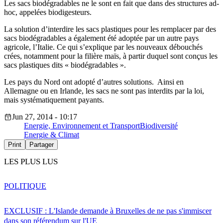
Les sacs biodégradables ne le sont en fait que dans des structures ad-
hoc, appelées biodigesteurs.
La solution d’interdire les sacs
plastiques
pour les
remplacer
par des
sacs
biodégradables
a
également
été
adoptée
par un
autre
pays
agricole
, l’Italie. Ce qui s’explique par les nouveaux
débouchés
crées
,
notamment
pour la
filière
maïs
, à
partir
duquel
sont
conçus
les
sacs
plastiques
dits
«
biodégradables
».
Les pays du
Nord
ont
adopté
d’autres solutions.
Ainsi
en
Allemagne
ou en
Irlande
, les sacs ne
sont
pas
interdits
par la loi,
mais
systématiquement
payants
.
Jun 27, 2014 - 10:17
Energie, Environnement et Transport
Biodiversité
Energie & Climat
Print
Partager
LES PLUS LUS
POLITIQUE
EXCLUSIF : L'Islande demande à Bruxelles de ne pas s'immiscer
dans son référendum sur l'UE