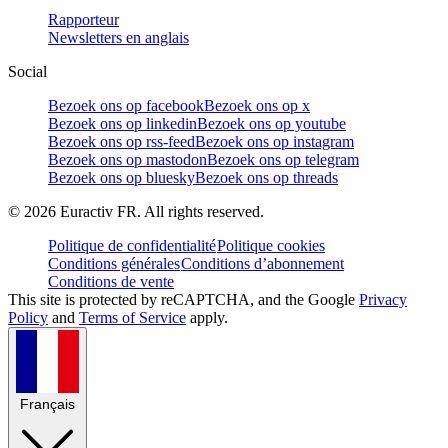
Rapporteur
Newsletters en anglais
Social
Bezoek ons op facebook
Bezoek ons op x
Bezoek ons op linkedin
Bezoek ons op youtube
Bezoek ons op rss-feed
Bezoek ons op instagram
Bezoek ons op mastodon
Bezoek ons op telegram
Bezoek ons op bluesky
Bezoek ons op threads
©
2026
Euractiv FR. All rights reserved.
Politique de confidentialité
Politique cookies
Conditions générales
Conditions d’abonnement
Conditions de vente
This site is protected by reCAPTCHA, and the Google
Privacy
Policy
and
Terms of Service
apply.
Français