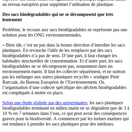
au
niveau
européen
pour
supprimer
l’utilisation
de
plastique
.
Des sacs
biodégradables
qui ne se décomposent que très
lentement
Problème,
le
recours
aux sacs
biodégradables
ne
représente
pas une
solution pour les ONG
environnementales
.
« Bien sûr, c’est un pas
dans
la
bonne
direction d’interdire les sacs
plastiques
. En
revanche
l’idée de les
remplacer
par des sacs
biodégradables
n’a pas de
sens
. D’une part, il
faut
changer les
habitudes
structurelles
de
consommation
. Et d’autre part, les sacs
biodégradables
ne se
décomposent
pas,
notamment
dans
un
environnement
marin
. Il
faut
les
collecter
séparément
, et ne
surtout
pas les
mélanger
aux
autres
plastiques
recyclés
»
souligne
Piotr
Barczak
, du Bureau
Européen
de l’Environnement. Or,
l’organisation d’une
collecte
spécifique
des
déchets
biodégradables
est
compliqué
e à mettre en place.
Selon une étude réalisée par des universitaires
, les sacs plastiques
biodégradables terminant en milieu marin ne se dégradent que de 3 à
10 % en 7 semaines dans l’eau, ce qui peut avoir des conséquences
graves pour la biodiversité. A commencer par les tortues marines qui
ont tendance à prendre les sacs plastiques pour des méduses.