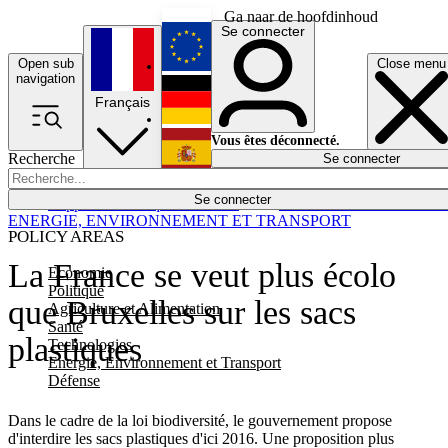
Ga naar de hoofdinhoud
Se connecter
Open sub
Close menu
English
navigation
Français
Deutsch
Vous êtes déconnecté.
Recherche
Se connecter
Español
Lumières éteintes
Se connecter
Rapporteur
Politique
Économie
Newsletters
Evénements
Em
ENERGIE, ENVIRONNEMENT ET TRANSPORT
POLICY AREAS
La France se veut plus écolo
Economie
Politique
que Bruxelles sur les sacs
Agriculture et Alimentation
Santé
plastiques
Technologies
Energie, Environnement et Transport
Défense
Dans le cadre de la loi biodiversité, le gouvernement propose
d'interdire les sacs plastiques d'ici 2016. Une proposition plus