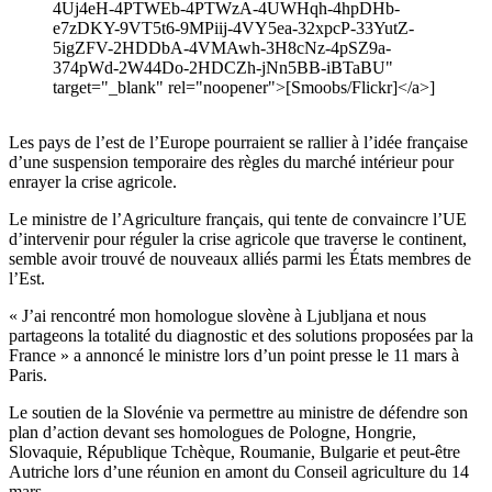
4Uj4eH-4PTWEb-4PTWzA-4UWHqh-4hpDHb-
e7zDKY-9VT5t6-9MPiij-4VY5ea-32xpcP-33YutZ-
5igZFV-2HDDbA-4VMAwh-3H8cNz-4pSZ9a-
374pWd-2W44Do-2HDCZh-jNn5BB-iBTaBU"
target="_blank" rel="noopener">[Smoobs/Flickr]</a>]
Les pays de l’est de l’Europe pourraient se rallier à l’idée française
d’une suspension temporaire des règles du marché intérieur pour
enrayer la crise agricole.
Le ministre de l’Agriculture français, qui tente de convaincre l’UE
d’intervenir pour réguler la crise agricole que traverse le continent,
semble avoir trouvé de nouveaux alliés parmi les États membres de
l’Est.
« J’ai rencontré mon homologue slovène à Ljubljana et nous
partageons la totalité du diagnostic et des solutions proposées par la
France » a annoncé le ministre lors d’un point presse le 11 mars à
Paris.
Le soutien de la Slovénie va permettre au ministre de défendre son
plan d’action devant ses homologues de Pologne, Hongrie,
Slovaquie, République Tchèque, Roumanie, Bulgarie et peut-être
Autriche lors d’une réunion en amont du Conseil agriculture du 14
mars.