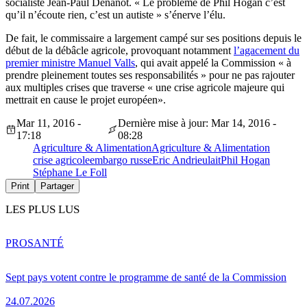
socialiste Jean-Paul Denanot. « Le problème de Phil Hogan c’est
qu’il n’écoute rien, c’est un autiste » s’énerve l’élu.
De fait, le commissaire a largement campé sur ses positions depuis le
début de la débâcle agricole, provoquant notamment
l’agacement du
premier ministre Manuel Valls
, qui avait appelé la Commission « à
prendre pleinement toutes ses responsabilités » pour ne pas rajouter
aux multiples crises que traverse « une crise agricole majeure qui
mettrait en cause le projet européen».
Mar 11, 2016 -
Dernière mise à jour: Mar 14, 2016 -
17:18
08:28
Agriculture & Alimentation
Agriculture & Alimentation
crise agricole
embargo russe
Eric Andrieu
lait
Phil Hogan
Stéphane Le Foll
Print
Partager
LES PLUS LUS
PRO
SANTÉ
Sept pays votent contre le programme de santé de la Commission
24.07.2026