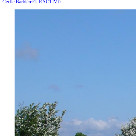
Cécile Barbière
EURACTIV.fr