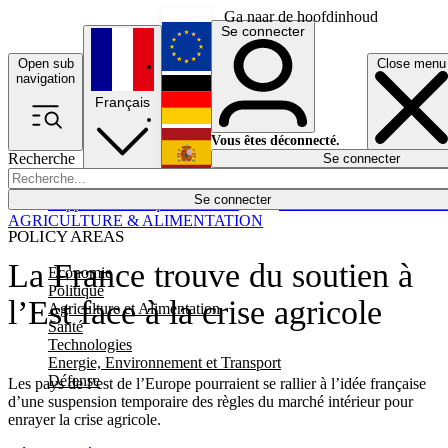
Ga naar de hoofdinhoud
Se connecter
Open sub
Close menu
English
navigation
Français
Deutsch
Vous êtes déconnecté.
Recherche
Se connecter
Español
Lumières éteintes
Se connecter
Rapporteur
Politique
Économie
Newsletters
Evénements
Em
AGRICULTURE & ALIMENTATION
POLICY AREAS
La France trouve du soutien à
Economie
Politique
l’Est face à la crise agricole
Agriculture et Alimentation
Santé
Technologies
Energie, Environnement et Transport
Défense
Les pays de l’est de l’Europe pourraient se rallier à l’idée française
d’une suspension temporaire des règles du marché intérieur pour
enrayer la crise agricole.