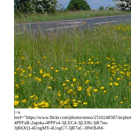
[<a
href="https://www.flickr.com/photos/smoo/2510248587/in/photo
4PPFaB-2sgoka-4PPFs4-3jLEC4-3jLERt-3jR7nu-
3jR6XQ-4UogMY-4UogU7-3jR7aC-38WB4W-