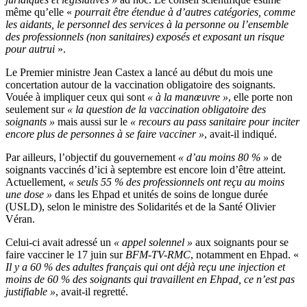
même qu’elle «
pourrait être étendue à d’autres catégories, comme
les aidants, le personnel des services à la personne ou l’ensemble
des professionnels (non sanitaires) exposés et exposant un risque
pour autrui
».
Le Premier ministre Jean Castex a lancé au début du mois une
concertation autour de la vaccination obligatoire des soignants.
Vouée à impliquer ceux qui sont
« à la manœuvre »
, elle porte non
seulement sur
« la question de la vaccination obligatoire des
soignants »
mais aussi sur le
« recours au pass sanitaire pour inciter
encore plus de personnes à se faire vacciner »
, avait-il indiqué.
Par ailleurs, l’objectif du gouvernement
« d’au moins 80 % »
de
soignants vaccinés d’ici à septembre est encore loin d’être atteint.
Actuellement,
« seuls 55 % des professionnels ont reçu au moins
une dose »
dans les Ehpad et unités de soins de longue durée
(USLD), selon le ministre des Solidarités et de la Santé Olivier
Véran.
Celui-ci avait adressé un
« appel solennel »
aux soignants pour se
faire vacciner le 17 juin sur
BFM-TV-RMC
, notamment en Ehpad. «
Il y a 60 % des adultes français qui ont déjà reçu une injection et
moins de 60 % des soignants qui travaillent en Ehpad, ce n’est pas
justifiable »
, avait-il regretté.