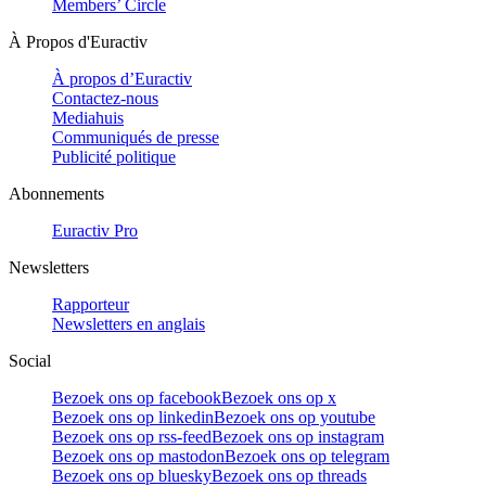
Members’ Circle
À Propos d'Euractiv
À propos d’Euractiv
Contactez-nous
Mediahuis
Communiqués de presse
Publicité politique
Abonnements
Euractiv Pro
Newsletters
Rapporteur
Newsletters en anglais
Social
Bezoek ons op facebook
Bezoek ons op x
Bezoek ons op linkedin
Bezoek ons op youtube
Bezoek ons op rss-feed
Bezoek ons op instagram
Bezoek ons op mastodon
Bezoek ons op telegram
Bezoek ons op bluesky
Bezoek ons op threads