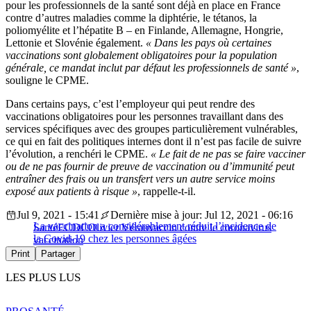
pour les professionnels de la santé sont déjà en place en France
contre d’autres maladies comme la diphtérie, le tétanos, la
poliomyélite et l’hépatite B – en Finlande, Allemagne, Hongrie,
Lettonie et Slovénie également.
« Dans les pays où certaines
vaccinations sont globalement obligatoires pour la population
générale, ce mandat inclut par défaut les professionnels de santé »
,
souligne le CPME.
Dans certains pays, c’est l’employeur qui peut rendre des
vaccinations obligatoires pour les personnes travaillant dans des
services spécifiques avec des groupes particulièrement vulnérables,
ce qui en fait des politiques internes dont il n’est pas facile de suivre
l’évolution, a renchéri le CPME.
« Le fait de ne pas se faire vacciner
ou de ne pas fournir de preuve de vaccination ou d’immunité peut
entraîner des frais ou un transfert vers un autre service moins
exposé aux patients à risque »
, rappelle-t-il.
Jul 9, 2021 - 15:41
Dernière mise à jour: Jul 12, 2021 - 06:16
La vaccination a considérablement réduit l’incidence de
Santé
ECDC
Olivier Véran
vaccin contre le coronavirus
la Covid-19 chez les personnes âgées
vaccination
Print
Partager
LES PLUS LUS