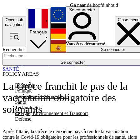
Ga naar de hoofdinhoud
Se connecter
Open sub
Close menu
English
navigation
Français
Deutsch
Vous êtes déconnecté.
Recherche
Se connecter
Español
Lumières éteintes
Se connecter
Rapporteur
Politique
Économie
Newsletters
Evénements
Em
SANTÉ
POLICY AREAS
La Grèce franchit le pas de la
Economie
Politique
vaccination obligatoire des
Agriculture et Alimentation
Santé
soignants
Technologies
Energie, Environnement et Transport
Défense
Après l’Italie, la Grèce le deuxième pays à rendre la vaccination
contre la Covid-19 obligatoire pour les professionnels de santé, alors