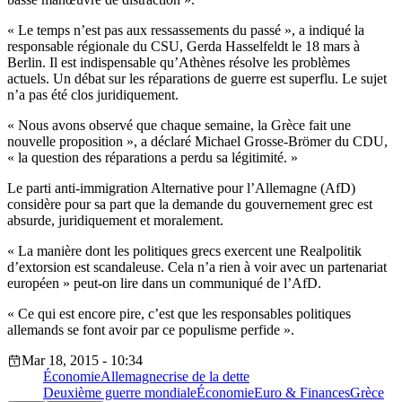
« Le temps n’est pas aux ressassements du passé », a indiqué la
responsable régionale du CSU, Gerda Hasselfeldt le 18 mars à
Berlin. Il est indispensable qu’Athènes résolve les problèmes
actuels. Un débat sur les réparations de guerre est superflu. Le sujet
n’a pas été clos juridiquement.
« Nous avons observé que chaque semaine, la Grèce fait une
nouvelle proposition », a déclaré Michael Grosse-Brömer du CDU,
« la question des réparations a perdu sa légitimité. »
Le parti anti-immigration Alternative pour l’Allemagne (AfD)
considère pour sa part que la demande du gouvernement grec est
absurde, juridiquement et moralement.
« La manière dont les politiques grecs exercent une Realpolitik
d’extorsion est scandaleuse. Cela n’a rien à voir avec un partenariat
européen » peut-on lire dans un communiqué de l’AfD.
« Ce qui est encore pire, c’est que les responsables politiques
allemands se font avoir par ce populisme perfide ».
Mar 18, 2015 - 10:34
Économie
Allemagne
crise de la dette
Deuxième guerre mondiale
Économie
Euro & Finances
Grèce