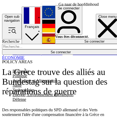
Ga naar de hoofdinhoud
Se connecter
Open sub
Close menu
English
navigation
Français
Deutsch
Vous êtes déconnecté.
Recherche
Se connecter
Español
Lumières éteintes
Se connecter
Rapporteur
Politique
Économie
Newsletters
Evénements
Em
ÉCONOMIE
POLICY AREAS
La Grèce trouve des alliés au
Economie
Politique
Bundestag sur la question des
Agriculture et Alimentation
Santé
réparations de guerre
Technologies
Energie, Environnement et Transport
Défense
Des responsables politiques du SPD allemand et des Verts
soutiennent l'idée d'une compensation financière à la Grèce en