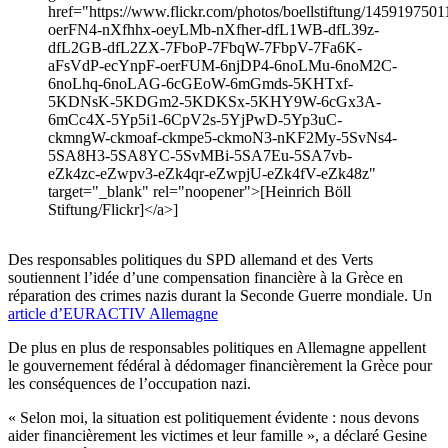
href="https://www.flickr.com/photos/boellstiftung/14591975011/
oerFN4-nXfhhx-oeyLMb-nXfher-dfL1WB-dfL39z-
dfL2GB-dfL2ZX-7FboP-7FbqW-7FbpV-7Fa6K-
aFsVdP-ecYnpF-oerFUM-6njDP4-6noLMu-6noM2C-
6noLhq-6noLAG-6cGEoW-6mGmds-5KHTxf-
5KDNsK-5KDGm2-5KDKSx-5KHY9W-6cGx3A-
6mCc4X-5Yp5i1-6CpV2s-5YjPwD-5Yp3uC-
ckmngW-ckmoaf-ckmpe5-ckmoN3-nKF2My-5SvNs4-
5SA8H3-5SA8YC-5SvMBi-5SA7Eu-5SA7vb-
eZk4zc-eZwpv3-eZk4qr-eZwpjU-eZk4fV-eZk48z"
target="_blank" rel="noopener">[Heinrich Böll
Stiftung/Flickr]</a>]
Des responsables politiques du SPD allemand et des Verts
soutiennent l’idée d’une compensation financière à la Grèce en
réparation des crimes nazis durant la Seconde Guerre mondiale. Un
article d’EURACTIV Allemagne
De plus en plus de responsables politiques en Allemagne appellent
le gouvernement fédéral à dédomager financièrement la Grèce pour
les conséquences de l’occupation nazi.
« Selon moi, la situation est politiquement évidente : nous devons
aider financièrement les victimes et leur famille », a déclaré Gesine