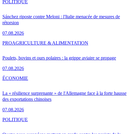
POLITIQUE
Sánchez riposte contre Meloni : l'Italie menacée de mesures de
rétorsion
07.08.2026
PRO
AGRICULTURE & ALIMENTATION
Poulets, bovins et ours polaires : la grippe aviaire se propage
07.08.2026
ÉCONOMIE
La « résilience surprenante » de l'Allemagne face à la forte hausse
des exportations chinoises
07.08.2026
POLITIQUE