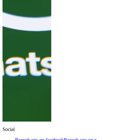
Social
Bezoek ons op facebook
Bezoek ons op x