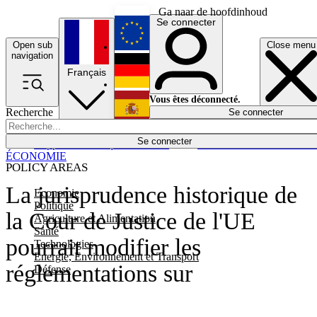
Ga naar de hoofdinhoud
Se connecter
Open sub
Close menu
English
navigation
Français
Deutsch
Vous êtes déconnecté.
Recherche
Se connecter
Español
Lumières éteintes
Se connecter
Rapporteur
Politique
Économie
Newsletters
Evénements
Em
ÉCONOMIE
POLICY AREAS
La jurisprudence historique de
Economie
Politique
la Cour de Justice de l'UE
Agriculture et Alimentation
Santé
pourrait modifier les
Technologies
Energie, Environnement et Transport
réglementations sur
Défense