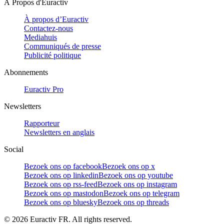
À Propos d'Euractiv
À propos d’Euractiv
Contactez-nous
Mediahuis
Communiqués de presse
Publicité politique
Abonnements
Euractiv Pro
Newsletters
Rapporteur
Newsletters en anglais
Social
Bezoek ons op facebook
Bezoek ons op x
Bezoek ons op linkedin
Bezoek ons op youtube
Bezoek ons op rss-feed
Bezoek ons op instagram
Bezoek ons op mastodon
Bezoek ons op telegram
Bezoek ons op bluesky
Bezoek ons op threads
©
2026
Euractiv FR. All rights reserved.