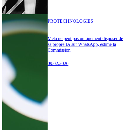
PRO
TECHNOLOGIES
Meta ne peut pas uniquement disposer de
sa propre IA sur WhatsApp, estime la
Commission
09.02.2026