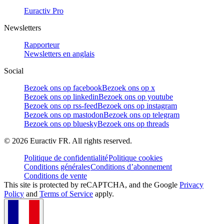
Euractiv Pro
Newsletters
Rapporteur
Newsletters en anglais
Social
Bezoek ons op facebook
Bezoek ons op x
Bezoek ons op linkedin
Bezoek ons op youtube
Bezoek ons op rss-feed
Bezoek ons op instagram
Bezoek ons op mastodon
Bezoek ons op telegram
Bezoek ons op bluesky
Bezoek ons op threads
©
2026
Euractiv FR. All rights reserved.
Politique de confidentialité
Politique cookies
Conditions générales
Conditions d’abonnement
Conditions de vente
This site is protected by reCAPTCHA, and the Google
Privacy
Policy
and
Terms of Service
apply.