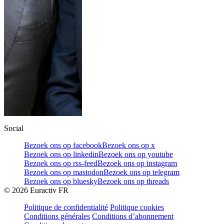
Social
Bezoek ons op facebook
Bezoek ons op x
Bezoek ons op linkedin
Bezoek ons op youtube
Bezoek ons op rss-feed
Bezoek ons op instagram
Bezoek ons op mastodon
Bezoek ons op telegram
Bezoek ons op bluesky
Bezoek ons op threads
©
2026
Euractiv FR
Politique de confidentialité
Politique cookies
Conditions générales
Conditions d’abonnement