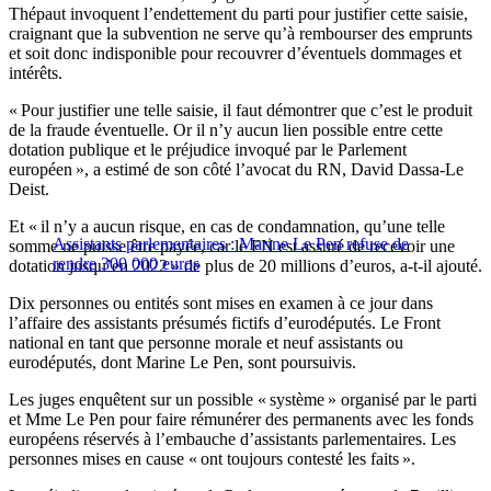
Thépaut invoquent l’endettement du parti pour justifier cette saisie,
craignant que la subvention ne serve qu’à rembourser des emprunts
et soit donc indisponible pour recouvrer d’éventuels dommages et
intérêts.
« Pour justifier une telle saisie, il faut démontrer que c’est le produit
de la fraude éventuelle. Or il n’y aucun lien possible entre cette
dotation publique et le préjudice invoqué par le Parlement
européen », a estimé de son côté l’avocat du RN, David Dassa-Le
Deist.
Et « il n’y a aucun risque, en cas de condamnation, qu’une telle
Assistants parlementaires : Marine Le Pen refuse de
somme ne puisse être payée, car le FN est assuré de recevoir une
rendre 300 000 euros
dotation jusqu’en 2022 » de plus de 20 millions d’euros, a-t-il ajouté.
Dix personnes ou entités sont mises en examen à ce jour dans
l’affaire des assistants présumés fictifs d’eurodéputés. Le Front
national en tant que personne morale et neuf assistants ou
eurodéputés, dont Marine Le Pen, sont poursuivis.
Les juges enquêtent sur un possible « système » organisé par le parti
et Mme Le Pen pour faire rémunérer des permanents avec les fonds
européens réservés à l’embauche d’assistants parlementaires. Les
personnes mises en cause « ont toujours contesté les faits ».