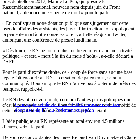
présidentielle en 2017, Marine Le Pen, qui préside le
Rassemblement national, nouveau nom depuis juin du Front
national, a dénoncé une « peine de mort » pour le parti.
« En confisquant notre dotation publique sans jugement sur cette
pseudo affaire des assistants, les juges d’instruction nous appliquent
la peine de mort à titre conservatoire », a-t-elle réagi sur Twitter,
annonçant une conférence de presse lundi matin.
« Dès lundi, le RN ne pourra plus mettre en œuvre aucune activité
politique » et sera « mort à la fin du mois d’août », a-t-elle déclaré à
l’AFP.
Pour le parti d’extrême droite, ce « coup de force sans aucune base
légale fait encourir au RN la cessation de paiement », selon un
communiqué. D’autant que le RN n’arrive pas à obtenir de prêts des
banques, rappelle-t-il.
Le RN devait recevoir lundi, comme d’autres partis politiques dont
Champagne et dîners fins : 427000 euros de dépenses
c’est la principale source de financement, une avance de la moitié de
douteuses du FN au Parlement européen
cette aide publique, dont le versement a pris du retard.
L’aide publique au RN représente au total environ 4,5 millions
d’euros, selon le parti.
De sources concordantes, les juges Renaud Van Ruymbeke et Claire