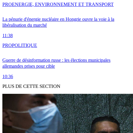
PRO
ENERGIE, ENVIRONNEMENT ET TRANSPORT
La pénurie d'énergie nucléaire en Hongrie ouvre la voie à la
libéralisation du marché
11:38
PRO
POLITIQUE
Guerre de désinformation russe : les élections municipales
allemandes prises pour cible
10:36
PLUS DE CETTE SECTION