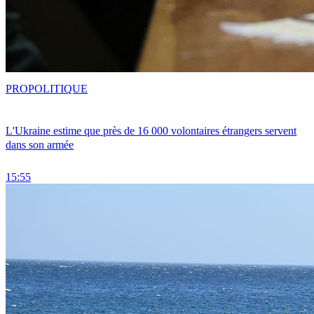
PRO
POLITIQUE
L'Ukraine estime que près de 16 000 volontaires étrangers servent
dans son armée
15:55