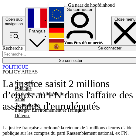
Ga naar de hoofdinhoud
Se connecter
Open sub
Close menu
English
navigation
Français
Deutsch
Vous êtes déconnecté.
Recherche
Se connecter
Español
Lumières éteintes
Se connecter
Rapporteur
Politique
Économie
Newsletters
Evénements
Em
POLITIQUE
POLICY AREAS
La justice saisit 2 millions
Economie
Politique
d’euros au FN dans l'affaire des
Agriculture et Alimentation
Santé
assistants d'eurodéputés
Technologies
Energie, Environnement et Transport
Défense
La justice française a ordonné la retenue de 2 millions d'euros d'aide
publique sur les comptes du parti Rassemblement national, ex FN.