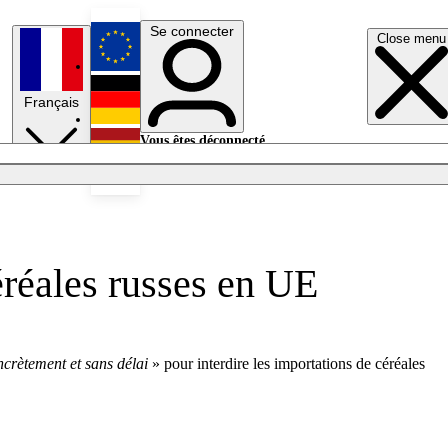
Se connecter
Close menu
English
Français
Deutsch
Vous êtes déconnecté.
Se connecter
Español
Lumières éteintes
éréales russes en UE
ncrètement et sans délai
» pour interdire les importations de céréales