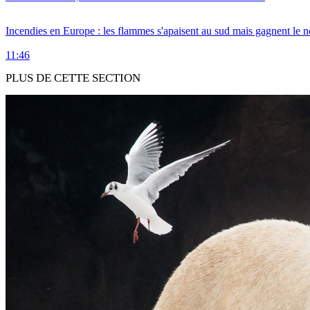
Incendies en Europe : les flammes s'apaisent au sud mais gagnent le n
11:46
PLUS DE CETTE SECTION