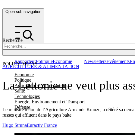
Open sub navigation
Recherche
Rapporteur
Politique
Économie
Newsletters
Evénements
Em
POLICY AREAS
AGRICULTURE & ALIMENTATION
Economie
Politique
La Lettonie ne veut plus a
Agriculture et Alimentation
Santé
Technologies
Energie, Environnement et Transport
Défense
Le ministre letton de l’Agriculture Armands Krauze, a réitéré sa de
russes qui affluent dans le pays balte.
Hugo Struna
Euractiv France