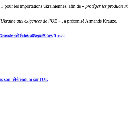
 »
pour les importations ukrainiennes, afin de «
protéger les producteur
l’Ukraine aux exigences de l’UE
« , a préconisé Armands Krauze.
tions de céréales ukrainiennes
Guerre en Ukraine
Pays Baltes
Russie
s son référendum sur l'UE