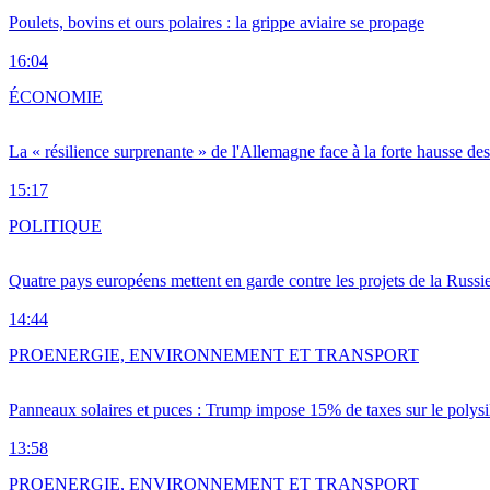
Poulets, bovins et ours polaires : la grippe aviaire se propage
16:04
ÉCONOMIE
La « résilience surprenante » de l'Allemagne face à la forte hausse de
15:17
POLITIQUE
Quatre pays européens mettent en garde contre les projets de la Russi
14:44
PRO
ENERGIE, ENVIRONNEMENT ET TRANSPORT
Panneaux solaires et puces : Trump impose 15% de taxes sur le polysi
13:58
PRO
ENERGIE, ENVIRONNEMENT ET TRANSPORT