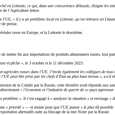
hé en Lettonie, ce qui, dans une concurrence déloyale, éloigne les entre
e de l’Agriculture letton.
de l’UE, «
il y a un problème local en Lettonie, qu’on retrouve en Lit
 de presse.
e céréales russe en Europe, et la Lettonie le deuxième.
t de mettre fin aux importations de produits alimentaires russes, tout p
ture et pêche », le 3 octobre et le 11 décembre 2023.
 et agricoles russes dans l’UE. J’invite également les collègues de tou
 l’UE peut être prise par les chefs d’État au plus haut niveau »,
a-t-il r
exion de la Crimée par la Russie, cette dernière avait répondu aux sanc
indirectement «
l’économie et l’industrie de guerre de ce pays agresseur 
e problème ».
Il s’est engagé à
«
analyser la situation »
et envisage
« de
 une
« priorité »
— et insiste pour que l’UE puisse
« le plus tôt possible 
’exportation alternatifs suite au blocage de la mer Noire par la Russie.