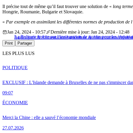
Il précise tout de même qu’il faut trouver une solution de «
long terme
Hongrie, Roumanie, Bulgarie et Slovaquie.
«
Par exemple en assimilant les différentes normes de production de 
Jan 24, 2024 - 10:57
Dernière mise à jour: Jan 24, 2024 - 12:48
La Bulgarie insiste sur l’instauration de quotas pour les importa
Agriculture & Alimentation
Agriculture & Alimentation
céréales
Print
Partager
LES PLUS LUS
POLITIQUE
EXCLUSIF : L'Islande demande à Bruxelles de ne pas s'immiscer dan
09:07
ÉCONOMIE
Merci la Chine : elle a sauvé l’économie mondiale
27.07.2026