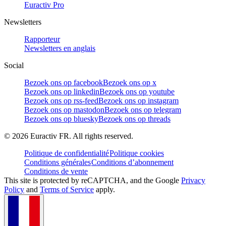
Euractiv Pro
Newsletters
Rapporteur
Newsletters en anglais
Social
Bezoek ons op facebook
Bezoek ons op x
Bezoek ons op linkedin
Bezoek ons op youtube
Bezoek ons op rss-feed
Bezoek ons op instagram
Bezoek ons op mastodon
Bezoek ons op telegram
Bezoek ons op bluesky
Bezoek ons op threads
©
2026
Euractiv FR. All rights reserved.
Politique de confidentialité
Politique cookies
Conditions générales
Conditions d’abonnement
Conditions de vente
This site is protected by reCAPTCHA, and the Google
Privacy
Policy
and
Terms of Service
apply.