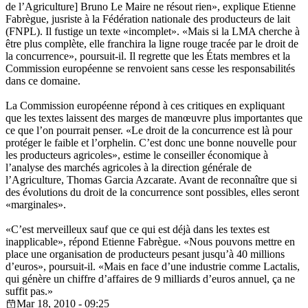
de l’Agriculture] Bruno Le Maire ne résout rien», explique Etienne
Fabrègue, jusriste à la Fédération nationale des producteurs de lait
(FNPL). Il fustige un texte «incomplet». «Mais si la LMA cherche à
être plus complète, elle franchira la ligne rouge tracée par le droit de
la concurrence», poursuit-il. Il regrette que les États membres et la
Commission européenne se renvoient sans cesse les responsabilités
dans ce domaine.
La Commission européenne répond à ces critiques en expliquant
que les textes laissent des marges de manœuvre plus importantes que
ce que l’on pourrait penser. «Le droit de la concurrence est là pour
protéger le faible et l’orphelin. C’est donc une bonne nouvelle pour
les producteurs agricoles», estime le conseiller économique à
l’analyse des marchés agricoles à la direction générale de
l’Agriculture, Thomas Garcia Azcarate. Avant de reconnaître que si
des évolutions du droit de la concurrence sont possibles, elles seront
«marginales».
«C’est merveilleux sauf que ce qui est déjà dans les textes est
inapplicable», répond Etienne Fabrègue. «Nous pouvons mettre en
place une organisation de producteurs pesant jusqu’à 40 millions
d’euros», poursuit-il. «Mais en face d’une industrie comme Lactalis,
qui génère un chiffre d’affaires de 9 milliards d’euros annuel, ça ne
suffit pas.»
Mar 18, 2010 - 09:25