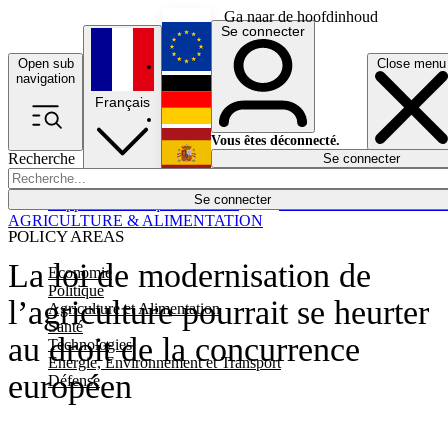
Ga naar de hoofdinhoud
Se connecter
Open sub
Close menu
English
navigation
Français
Deutsch
Vous êtes déconnecté.
Recherche
Se connecter
Español
Lumières éteintes
Se connecter
Rapporteur
Politique
Économie
Newsletters
Evénements
Em
AGRICULTURE & ALIMENTATION
POLICY AREAS
La loi de modernisation de
Economie
Politique
l’agriculture pourrait se heurter
Agriculture et Alimentation
Santé
au droit de la concurrence
Technologies
Energie, Environnement et Transport
européen
Défense