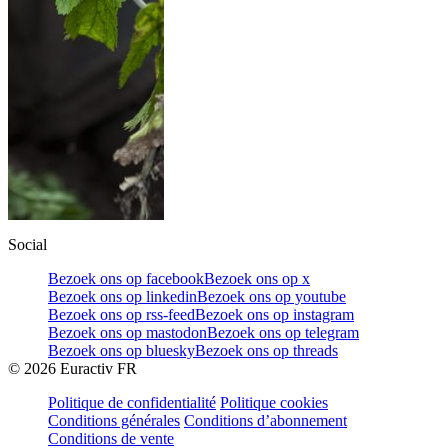
Social
Bezoek ons op facebook
Bezoek ons op x
Bezoek ons op linkedin
Bezoek ons op youtube
Bezoek ons op rss-feed
Bezoek ons op instagram
Bezoek ons op mastodon
Bezoek ons op telegram
Bezoek ons op bluesky
Bezoek ons op threads
©
2026
Euractiv FR
Politique de confidentialité
Politique cookies
Conditions générales
Conditions d’abonnement
Conditions de vente