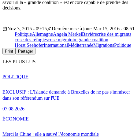
savoir si la « grande coalition » est encore capable de prendre des
décisions.
Nov 3, 2015 - 09:15
Dernière mise à jour: Mar 15, 2016 - 08:51
Politique
Allemagne
Angela Merkel
Bavière
crise des migrants
crise des réfugiés
crise migratoire
grande coalition
Horst Seehofer
International
Méditerranée
Migrations
Politique
Print
Partager
LES PLUS LUS
POLITIQUE
EXCLUSIF : L'Islande demande à Bruxelles de ne pas s'immiscer
dans son référendum sur l'UE
07.08.2026
ÉCONOMIE
Merci la Chine : elle a sauvé l’économie mondiale