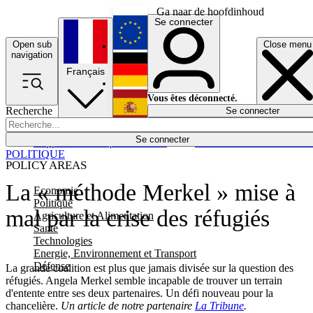
Ga naar de hoofdinhoud
Se connecter
Open sub
Close menu
English
navigation
Français
Deutsch
Vous êtes déconnecté.
Recherche
Se connecter
Español
Lumières éteintes
Se connecter
Rapporteur
Politique
Économie
Newsletters
Evénements
Em
POLITIQUE
POLICY AREAS
La « méthode Merkel » mise à
Economie
Politique
mal par la crise des réfugiés
Agriculture et Alimentation
Santé
Technologies
Energie, Environnement et Transport
Défense
La grande coalition est plus que jamais divisée sur la question des
réfugiés. Angela Merkel semble incapable de trouver un terrain
d'entente entre ses deux partenaires. Un défi nouveau pour la
chancelière.
Un article de notre partenaire
La Tribune
.