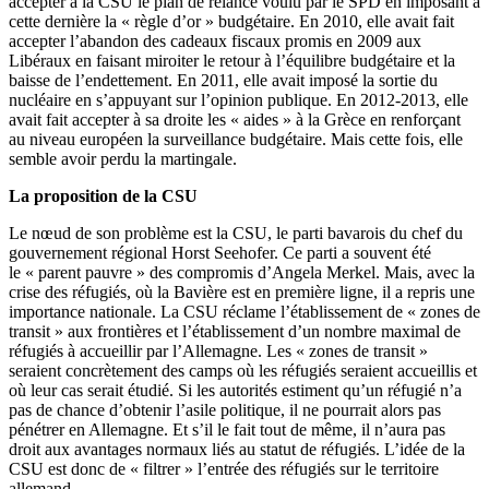
accepter à la CSU le plan de relance voulu par le SPD en imposant à
cette dernière la « règle d’or » budgétaire. En 2010, elle avait fait
accepter l’abandon des cadeaux fiscaux promis en 2009 aux
Libéraux en faisant miroiter le retour à l’équilibre budgétaire et la
baisse de l’endettement. En 2011, elle avait imposé la sortie du
nucléaire en s’appuyant sur l’opinion publique. En 2012-2013, elle
avait fait accepter à sa droite les « aides » à la Grèce en renforçant
au niveau européen la surveillance budgétaire. Mais cette fois, elle
semble avoir perdu la martingale.
La proposition de la CSU
Le nœud de son problème est la CSU, le parti bavarois du chef du
gouvernement régional Horst Seehofer. Ce parti a souvent été
le « parent pauvre » des compromis d’Angela Merkel. Mais, avec la
crise des réfugiés, où la Bavière est en première ligne, il a repris une
importance nationale. La CSU réclame l’établissement de « zones de
transit » aux frontières et l’établissement d’un nombre maximal de
réfugiés à accueillir par l’Allemagne. Les « zones de transit »
seraient concrètement des camps où les réfugiés seraient accueillis et
où leur cas serait étudié. Si les autorités estiment qu’un réfugié n’a
pas de chance d’obtenir l’asile politique, il ne pourrait alors pas
pénétrer en Allemagne. Et s’il le fait tout de même, il n’aura pas
droit aux avantages normaux liés au statut de réfugiés. L’idée de la
CSU est donc de « filtrer » l’entrée des réfugiés sur le territoire
allemand.