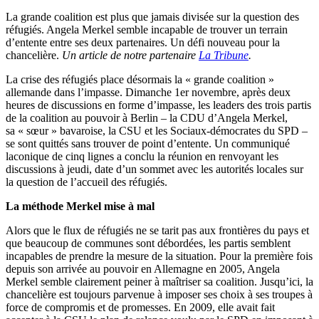
La grande coalition est plus que jamais divisée sur la question des
réfugiés. Angela Merkel semble incapable de trouver un terrain
d’entente entre ses deux partenaires. Un défi nouveau pour la
chancelière.
Un article de notre partenaire
La Tribune
.
La crise des réfugiés place désormais la « grande coalition »
allemande dans l’impasse. Dimanche 1er novembre, après deux
heures de discussions en forme d’impasse, les leaders des trois partis
de la coalition au pouvoir à Berlin – la CDU d’Angela Merkel,
sa « sœur » bavaroise, la CSU et les Sociaux-démocrates du SPD –
se sont quittés sans trouver de point d’entente. Un communiqué
laconique de cinq lignes a conclu la réunion en renvoyant les
discussions à jeudi, date d’un sommet avec les autorités locales sur
la question de l’accueil des réfugiés.
La méthode Merkel mise à mal
Alors que le flux de réfugiés ne se tarit pas aux frontières du pays et
que beaucoup de communes sont débordées, les partis semblent
incapables de prendre la mesure de la situation. Pour la première fois
depuis son arrivée au pouvoir en Allemagne en 2005, Angela
Merkel semble clairement peiner à maîtriser sa coalition. Jusqu’ici, la
chancelière est toujours parvenue à imposer ses choix à ses troupes à
force de compromis et de promesses. En 2009, elle avait fait