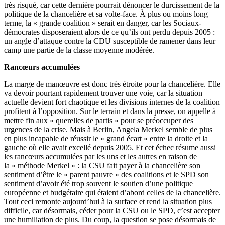
très risqué, car cette dernière pourrait dénoncer le durcissement de la
politique de la chancelière et sa volte-face. À plus ou moins long
terme, la « grande coalition » serait en danger, car les Sociaux-
démocrates disposeraient alors de ce qu’ils ont perdu depuis 2005 :
un angle d’attaque contre la CDU susceptible de ramener dans leur
camp une partie de la classe moyenne modérée.
Rancœurs accumulées
La marge de manœuvre est donc très étroite pour la chancelière. Elle
va devoir pourtant rapidement trouver une voie, car la situation
actuelle devient fort chaotique et les divisions internes de la coalition
profitent à l’opposition. Sur le terrain et dans la presse, on appelle à
mettre fin aux « querelles de partis » pour se préoccuper des
urgences de la crise. Mais à Berlin, Angela Merkel semble de plus
en plus incapable de réussir le « grand écart » entre la droite et la
gauche où elle avait excellé depuis 2005. Et cet échec résume aussi
les rancœurs accumulées par les uns et les autres en raison de
la « méthode Merkel » : la CSU fait payer à la chancelière son
sentiment d’être le « parent pauvre » des coalitions et le SPD son
sentiment d’avoir été trop souvent le soutien d’une politique
européenne et budgétaire qui étaient d’abord celles de la chancelière.
Tout ceci remonte aujourd’hui à la surface et rend la situation plus
difficile, car désormais, céder pour la CSU ou le SPD, c’est accepter
une humiliation de plus. Du coup, la question se pose désormais de