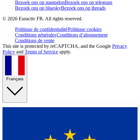
Bezoek ons op mastodon
Bezoek ons op telegram
Bezoek ons op bluesky
Bezoek ons op threads
©
2026
Euractiv FR. All rights reserved.
Politique de confidentialité
Politique cookies
Conditions générales
Conditions d’abonnement
Conditions de vente
This site is protected by reCAPTCHA, and the Google
Privacy
Policy
and
Terms of Service
apply.
Français