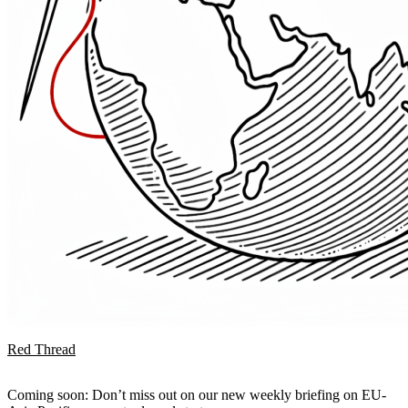
Red Thread
Coming soon: Don’t miss out on our new weekly briefing on EU-