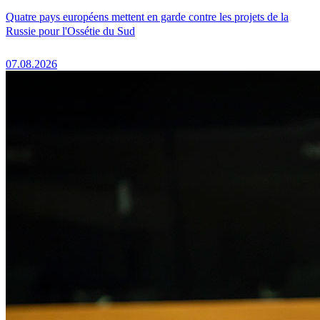
Quatre pays européens mettent en garde contre les projets de la
Russie pour l'Ossétie du Sud
07.08.2026