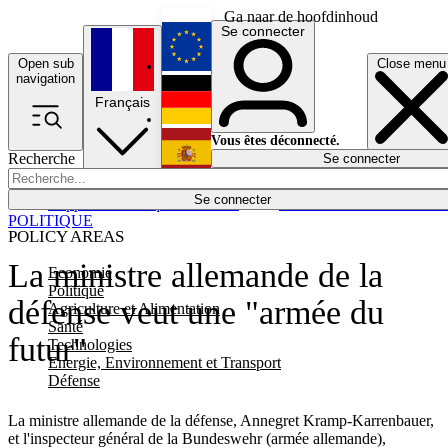
Ga naar de hoofdinhoud
Se connecter
Open sub
Close menu
English
navigation
Français
Deutsch
Vous êtes déconnecté.
Recherche
Se connecter
Español
Lumières éteintes
Se connecter
Rapporteur
Politique
Économie
Newsletters
Evénements
Em
POLITIQUE
POLICY AREAS
La ministre allemande de la
Economie
Politique
défense veut une "armée du
Agriculture et Alimentation
Santé
futur"
Technologies
Energie, Environnement et Transport
Défense
La ministre allemande de la défense, Annegret Kramp-Karrenbauer,
et l'inspecteur général de la Bundeswehr (armée allemande),