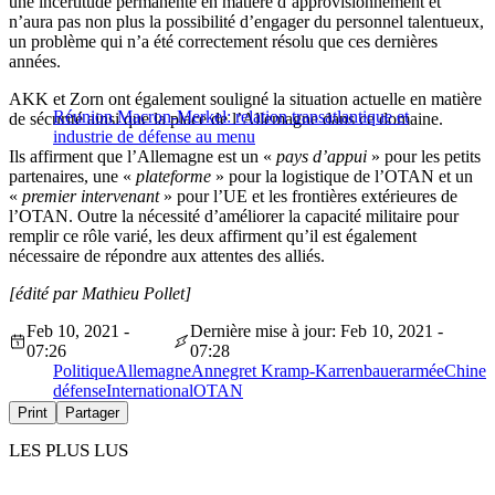
une incertitude permanente en matière d’approvisionnement et
n’aura pas non plus la possibilité d’engager du personnel talentueux,
un problème qui n’a été correctement résolu que ces dernières
années.
AKK et Zorn ont également souligné la situation actuelle en matière
Réunion Macron-Merkel: relation transatlantique et
de sécurité ainsi que la place de l’Allemagne dans ce domaine.
industrie de défense au menu
Ils affirment que l’Allemagne est un «
pays d’appui
» pour les petits
partenaires, une «
plateforme
» pour la logistique de l’OTAN et un
«
premier intervenant
» pour l’UE et les frontières extérieures de
l’OTAN. Outre la nécessité d’améliorer la capacité militaire pour
remplir ce rôle varié, les deux affirment qu’il est également
nécessaire de répondre aux attentes des alliés.
[édité par Mathieu Pollet]
Feb 10, 2021 -
Dernière mise à jour: Feb 10, 2021 -
07:26
07:28
Politique
Allemagne
Annegret Kramp-Karrenbauer
armée
Chine
défense
International
OTAN
Print
Partager
LES PLUS LUS