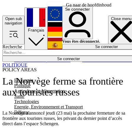
Ga naar de hoofdinhoud
Se connecter
Open sub
Close menu
English
navigation
Français
Deutsch
Vous êtes déconnecté.
Recherche
Se connecter
Español
Lumières éteintes
Se connecter
Rapporteur
Politique
Économie
Newsletters
Evénements
Em
POLITIQUE
POLICY AREAS
La Norvège ferme sa frontière
Economie
Politique
aux touristes russes
Agriculture et Alimentation
Santé
Technologies
Energie, Environnement et Transport
Défense
La Norvège a annoncé jeudi (23 mai) la prochaine fermeture de sa
frontière aux touristes russes, les privant du dernier point d’accès
direct dans l’espace Schengen.