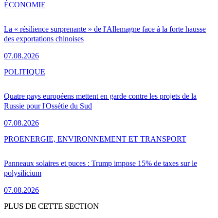
ÉCONOMIE
La « résilience surprenante » de l'Allemagne face à la forte hausse
des exportations chinoises
07.08.2026
POLITIQUE
Quatre pays européens mettent en garde contre les projets de la
Russie pour l'Ossétie du Sud
07.08.2026
PRO
ENERGIE, ENVIRONNEMENT ET TRANSPORT
Panneaux solaires et puces : Trump impose 15% de taxes sur le
polysilicium
07.08.2026
PLUS DE CETTE SECTION