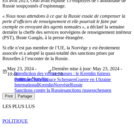
En avril 2023, Oslo avait expulsé 15 employés de l’ambassade de
Russie soupçonnés d’espionnage.
« Nous nous attendons à ce que la Russie essaie de compenser la
perte d’officiers de renseignement et elle pourrait le faire par
exemple en envoyant des agents nomades »
, a déclaré la semaine
dernière la cheffe des services norvégiens de renseignement intérieur
(PST), Beate Gangås, à la presse étrangère.
Si elle n’est pas membre de l’UE, la Norvège y est étroitement
associée et a adopté la quasi-totalité des sanctions prises par
Bruxelles à l’encontre de la Russie.
May 23, 2024 -
Dernière mise à jour: May 23, 2024 -
Interdiction des voitures russes : le Kremlin furieux
10:41
11:20
contre la Norvège
Politique
Chine
Espace Schengen
Guerre en Ukraine
International
Kremlin
Norvège
Russie
Sanctions contre la Russie
sanctions russes
schengen
Print
Partager
LES PLUS LUS
POLITIQUE