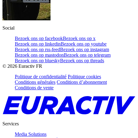
Social
Bezoek ons op facebook
Bezoek ons op x
Bezoek ons op linkedin
Bezoek ons op youtube
Bezoek ons op rss-feed
Bezoek ons op instagram
Bezoek ons op mastodon
Bezoek ons op telegram
Bezoek ons op bluesky
Bezoek ons op threads
©
2026
Euractiv FR
Politique de confidentialité
Politique cookies
Conditions générales
Conditions d’abonnement
Conditions de vente
Services
Media Solutions