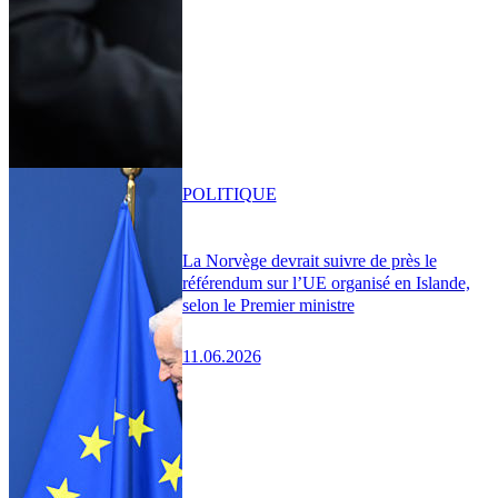
POLITIQUE
La Norvège devrait suivre de près le
référendum sur l’UE organisé en Islande,
selon le Premier ministre
11.06.2026