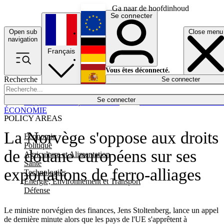
Ga naar de hoofdinhoud
Se connecter
Open sub
Close menu
English
navigation
Français
Deutsch
Vous êtes déconnecté.
Recherche
Se connecter
Español
Lumières éteintes
Se connecter
Rapporteur
Politique
Économie
Newsletters
Evénements
Em
ÉCONOMIE
POLICY AREAS
La Norvège s'oppose aux droits
Economie
Politique
de douane européens sur ses
Agriculture et Alimentation
Santé
exportations de ferro-alliages
Technologies
Energie, Environnement et Transport
Défense
Le ministre norvégien des finances, Jens Stoltenberg, lance un appel
de dernière minute alors que les pays de l'UE s'apprêtent à