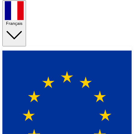
Français