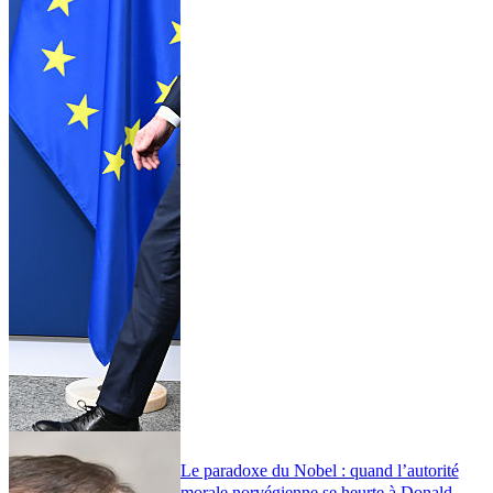
Le paradoxe du Nobel : quand l’autorité
morale norvégienne se heurte à Donald