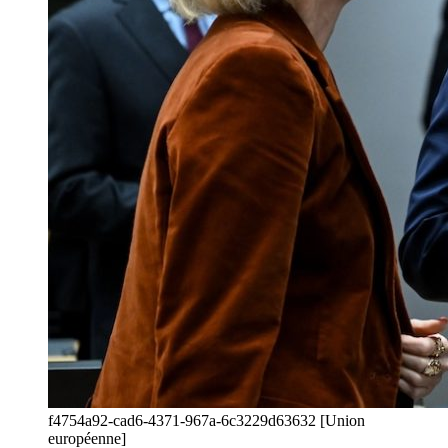
f4754a92-cad6-4371-967a-6c3229d63632 [Union
européenne]