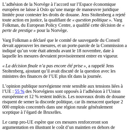
L’adhésion de la Norvège à l’accord sur l’Espace économique
européen ne laisse à Oslo qu’une marge de manœuvre juridique
limitée pour contester les droits de douane. Jens Stoltenberg a rejeté
toute action en justice, la qualifiant de
« question politique »
. Varg
Folkman, du European Policy Centre, a qualifié cette décision de
«
perte de prestige »
pour la Norvège.
Varg Folkman a déclaré que le comité de sauvegarde du Conseil
devait approuver les mesures, et un porte-parole de la Commission a
indiqué qu’un vote était attendu avant le 18 novembre, date à
laquelle les mesures devraient provisoirement entrer en vigueur.
« La décision finale n’a pas encore été prise »,
a rappelé Jens
Stoltenberg, ajoutant qu’il avait discuté de la question avec les
ministres des finances de l’UE plus tôt dans la journée.
L’opinion publique norvégienne reste sensible aux tensions liées à
l’UE :
55 %
des Norvégiens sont opposés à l’adhésion à l’Union
européenne et 12 % restent indécis. Les nouveaux droits de douane
risquent de semer la discorde politique, car ils menacent quelque 2
000 emplois concentrés dans une région rurale généralement
sceptique à l’égard de Bruxelles.
Le camp pro-UE espère que ces mesures renforceront son
argumentation en illustrant le coût d’un maintien en dehors de