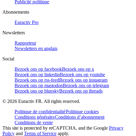
Publicité politique
Abonnements
Euractiv Pro
Newsletters
Rapporteur
Newsletters en anglais
Social
Bezoek ons op facebook
Bezoek ons op x
Bezoek ons op linkedin
Bezoek ons op youtube
Bezoek ons op rss-feed
Bezoek ons op instagram
Bezoek ons op mastodon
Bezoek ons op telegram
Bezoek ons op bluesky
Bezoek ons op threads
©
2026
Euractiv FR. All rights reserved.
Politique de confidentialité
Politique cookies
Conditions générales
Conditions d’abonnement
Conditions de vente
This site is protected by reCAPTCHA, and the Google
Privacy
Policy
and
Terms of Service
apply.