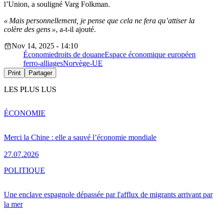
l’Union, a souligné Varg Folkman.
« Mais personnellement, je pense que cela ne fera qu’attiser la
colère des gens »
, a-t-il ajouté.
Nov 14, 2025 - 14:10
Économie
droits de douane
Espace économique européen
ferro-alliages
Norvège-UE
Print
Partager
LES PLUS LUS
ÉCONOMIE
Merci la Chine : elle a sauvé l’économie mondiale
27.07.2026
POLITIQUE
Une enclave espagnole dépassée par l'afflux de migrants arrivant par
la mer